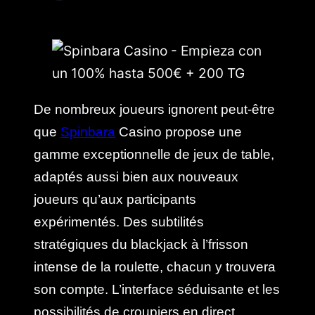
De nombreux joueurs ignorent peut-être
que
Spinbara
Casino propose une
gamme exceptionnelle de jeux de table,
adaptés aussi bien aux nouveaux
joueurs qu’aux participants
expérimentés. Des subtilités
stratégiques du blackjack à l’frisson
intense de la roulette, chacun y trouvera
son compte. L’interface séduisante et les
possibilités de croupiers en direct