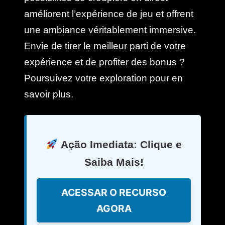
améliorent l’expérience de jeu et offrent
une ambiance véritablement immersive.
Envie de tirer le meilleur parti de votre
expérience et de profiter des bonus ?
Poursuivez votre exploration pour en
savoir plus.
Ação Imediata: Clique e
Saiba Mais!
ACESSAR O RECURSO
AGORA