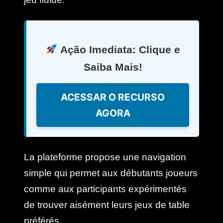
Ação Imediata: Clique e
Saiba Mais!
ACESSAR O RECURSO
AGORA
La plateforme propose une navigation
simple qui permet aux débutants joueurs
comme aux participants expérimentés
de trouver aisément leurs jeux de table
préférés.