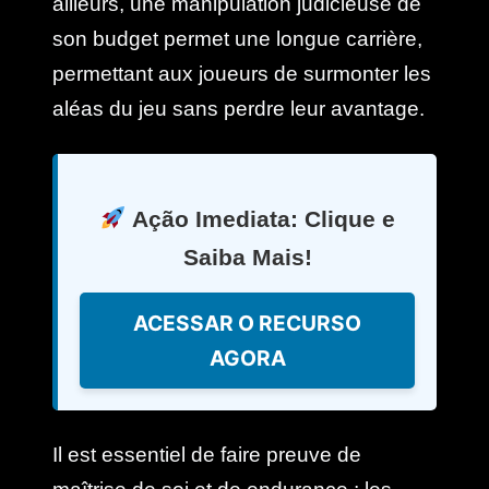
ailleurs, une manipulation judicieuse de
son budget permet une longue carrière,
permettant aux joueurs de surmonter les
aléas du jeu sans perdre leur avantage.
Ação Imediata: Clique e
Saiba Mais!
ACESSAR O RECURSO
AGORA
Il est essentiel de faire preuve de