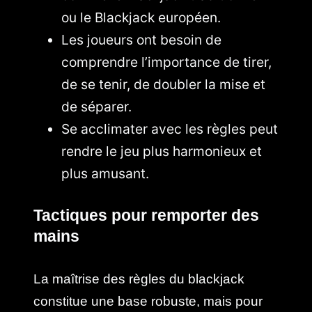
ou le Blackjack européen.
Les joueurs ont besoin de
comprendre l’importance de tirer,
de se tenir, de doubler la mise et
de séparer.
Se acclimater avec les règles peut
rendre le jeu plus harmonieux et
plus amusant.
Tactiques pour remporter des
mains
La maîtrise des règles du blackjack
constitue une base robuste, mais pour