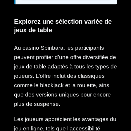
Explorez une sélection variée de
jeux de table
Au casino Spinbara, les participants
peuvent profiter d’une offre diversifiée de
jeux de table adaptés à tous les types de
joueurs. L’offre inclut des classiques
comme le blackjack et la roulette, ainsi
que des versions uniques pour encore
plus de suspense.
Les joueurs apprécient les avantages du
jeu en ligne, tels que l’accessibilité