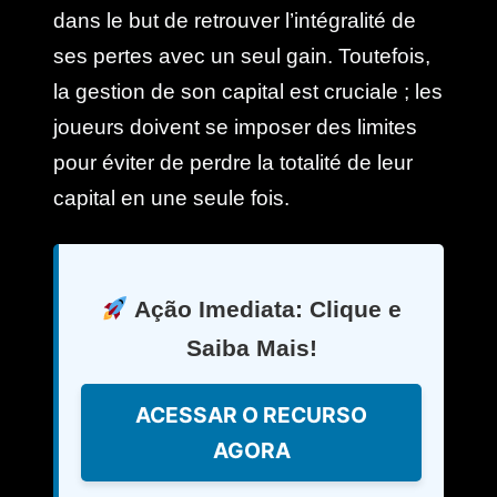
dans le but de retrouver l’intégralité de
ses pertes avec un seul gain. Toutefois,
la gestion de son capital est cruciale ; les
joueurs doivent se imposer des limites
pour éviter de perdre la totalité de leur
capital en une seule fois.
Ação Imediata: Clique e
Saiba Mais!
ACESSAR O RECURSO
AGORA