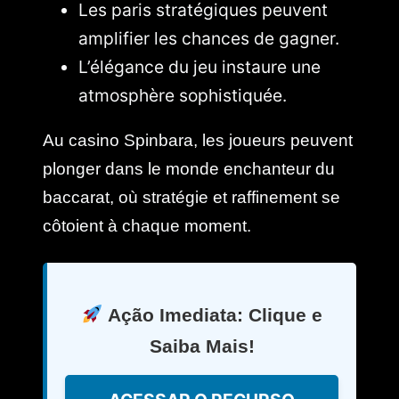
Les paris stratégiques peuvent
amplifier les chances de gagner.
L’élégance du jeu instaure une
atmosphère sophistiquée.
Au casino Spinbara, les joueurs peuvent
plonger dans le monde enchanteur du
baccarat, où stratégie et raffinement se
côtoient à chaque moment.
Ação Imediata: Clique e
Saiba Mais!