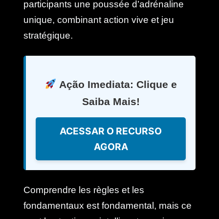
participants une poussée d’adrénaline
unique, combinant action vive et jeu
stratégique.
Ação Imediata: Clique e
Saiba Mais!
ACESSAR O RECURSO
AGORA
Comprendre les règles et les
fondamentaux est fondamental, mais ce