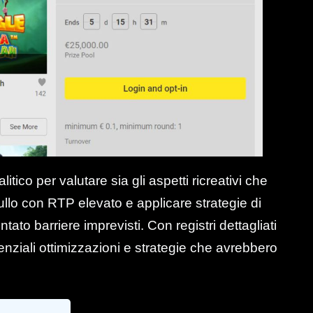
itico per valutare sia gli aspetti ricreativi che
ullo con RTP elevato e applicare strategie di
ato barriere imprevisti. Con registri dettagliati
tenziali ottimizzazioni e strategie che avrebbero