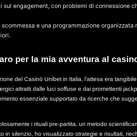
tti sul engagement, con problemi di connessione ch
 di scommessa e una programmazione organizzata mi
iori.
ro per la mia avventura al casin
one del Casinò Unibet in Italia, l’attesa era tangibile
ergici attratti dalle luci soffuse e dai promettenti ja
 elemento essenziale supportato da ricerche che su
olosamente i rituali pre-partita, un metodo scientifi
in silenzio, ho visualizzato strategie e risultati, rie