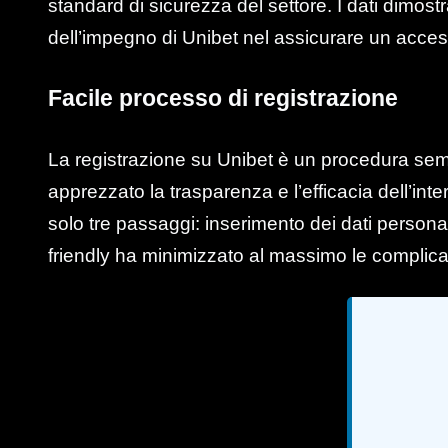
standard di sicurezza del settore. I dati dimos
dell’impegno di Unibet nel assicurare un access
Facile processo di registrazione
La registrazione su Unibet è un procedura sempl
apprezzato la trasparenza e l’efficacia dell’in
solo tre passaggi: inserimento dei dati personal
friendly ha minimizzato al massimo le complicazi