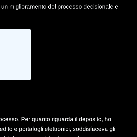
a un miglioramento del processo decisionale e
processo. Per quanto riguarda il deposito, ho
dito e portafogli elettronici, soddisfaceva gli