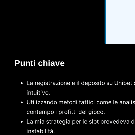
Punti chiave
La registrazione e il deposito su Unibet 
intuitivo.
Utilizzando metodi tattici come le analis
contempo i profitti del gioco.
La mia strategia per le slot prevedeva d
instabilità.