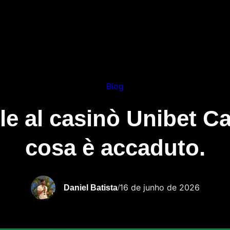
Blog
e al casinò Unibet Ca
cosa è accaduto.
16 de junho de 2026
Daniel Batista
/