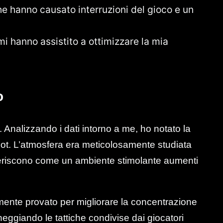
e hanno causato interruzioni del gioco e un
 hanno assistito a ottimizzare la mia
o
. Analizzando i dati intorno a me, ho notato la
ckpot. L’atmosfera era meticolosamente studiata
ggeriscono come un ambiente stimolante aumenti
camente provato per migliorare la concentrazione
cheggiando le tattiche condivise dai giocatori