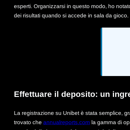
esperti. Organizzarsi in questo modo, ho notat
dei risultati quando si accede in sala da gioco.
Effettuare il deposito: un ing
La registrazione su Unibet è stata semplice, gra
trovato che
annualreports.com
la gamma di opzio