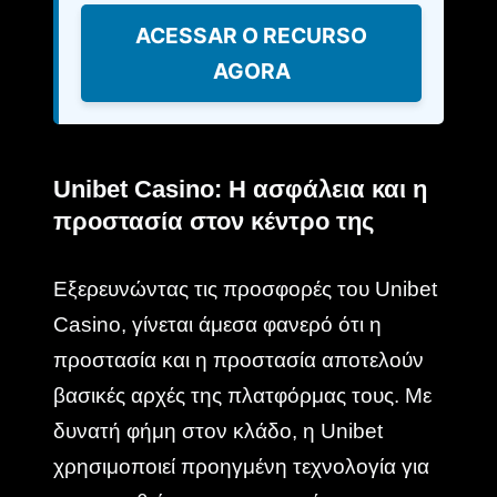
ACESSAR O RECURSO
AGORA
Unibet Casino: Η ασφάλεια και η
προστασία στον κέντρο της
Εξερευνώντας τις προσφορές του Unibet
Casino, γίνεται άμεσα φανερό ότι η
προστασία και η προστασία αποτελούν
βασικές αρχές της πλατφόρμας τους. Με
δυνατή φήμη στον κλάδο, η Unibet
χρησιμοποιεί προηγμένη τεχνολογία για