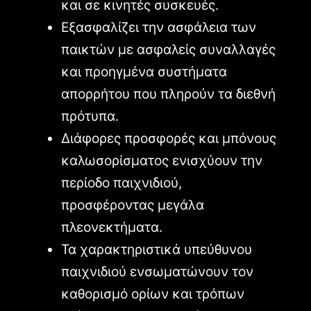
και σε κινητές συσκευές.
Εξασφαλίζει την ασφάλεια των
παικτών με ασφαλείς συναλλαγές
και προηγμένα συστήματα
απορρήτου που πληρούν τα διεθνή
πρότυπα.
Διάφορες προσφορές και μπόνους
καλωσορίσματος ενισχύουν την
περίοδο παιχνιδιού,
προσφέροντας μεγάλα
πλεονεκτήματα.
Τα χαρακτηριστικά υπεύθυνου
παιχνιδιού ενσωματώνουν τον
καθορισμό ορίων και τρόπων