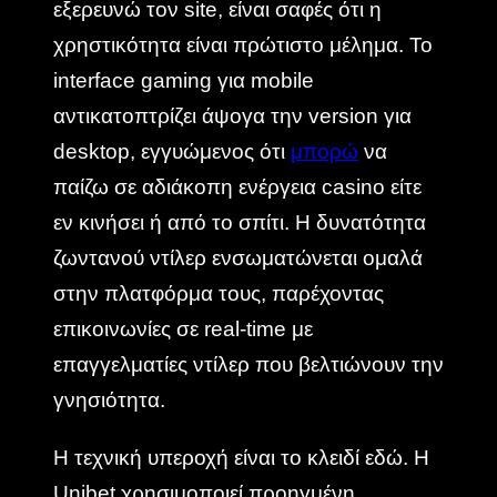
εξερευνώ τον site, είναι σαφές ότι η
χρηστικότητα είναι πρώτιστο μέλημα. Το
interface gaming για mobile
αντικατοπτρίζει άψογα την version για
desktop, εγγυώμενος ότι
μπορώ
να
παίζω σε αδιάκοπη ενέργεια casino είτε
εν κινήσει ή από το σπίτι. Η δυνατότητα
ζωντανού ντίλερ ενσωματώνεται ομαλά
στην πλατφόρμα τους, παρέχοντας
επικοινωνίες σε real-time με
επαγγελματίες ντίλερ που βελτιώνουν την
γνησιότητα.
Η τεχνική υπεροχή είναι το κλειδί εδώ. Η
Unibet χρησιμοποιεί προηγμένη