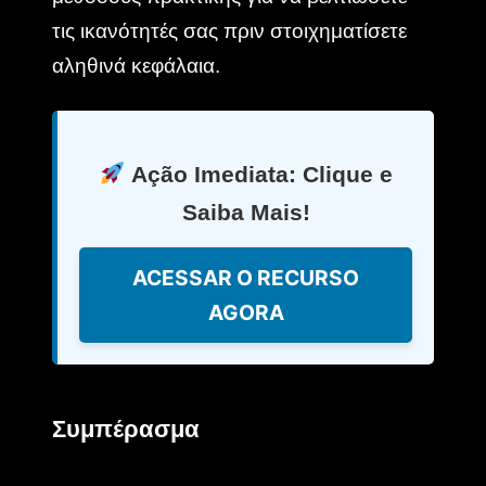
τις ικανότητές σας πριν στοιχηματίσετε
αληθινά κεφάλαια.
Ação Imediata: Clique e
Saiba Mais!
ACESSAR O RECURSO
AGORA
Συμπέρασμα