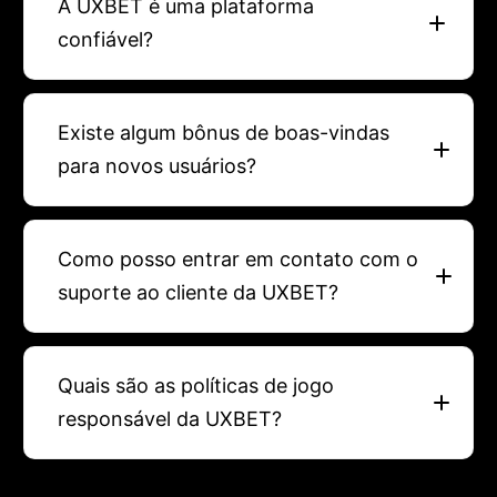
A UXBET é uma plataforma
confiável?
Existe algum bônus de boas-vindas
para novos usuários?
Como posso entrar em contato com o
suporte ao cliente da UXBET?
Quais são as políticas de jogo
responsável da UXBET?