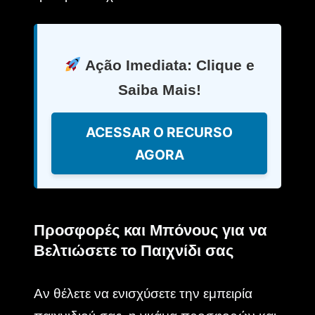
Ação Imediata: Clique e
Saiba Mais!
ACESSAR O RECURSO
AGORA
Προσφορές και Μπόνους για να
Βελτιώσετε το Παιχνίδι σας
Αν θέλετε να ενισχύσετε την εμπειρία