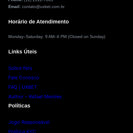
Email:
contato@uxbet.com.br
Horário de Atendimento
Monday–Saturday: 9 AM–6 PM (Closed on Sunday)
Links Úteis
Sobre Nós
Fale Conosco
FAQ | UXBET
Author – Rafael
Mendes
Políticas
Jogo Responsável
Política KYC