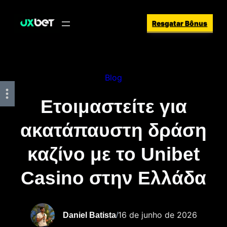
Pular
Resgatar Bônus
para
o
conteúdo
Blog
Ετοιμαστείτε για
ακατάπαυστη δράση
καζίνο με το Unibet
Casino στην Ελλάδα
16 de junho de 2026
Daniel Batista
/