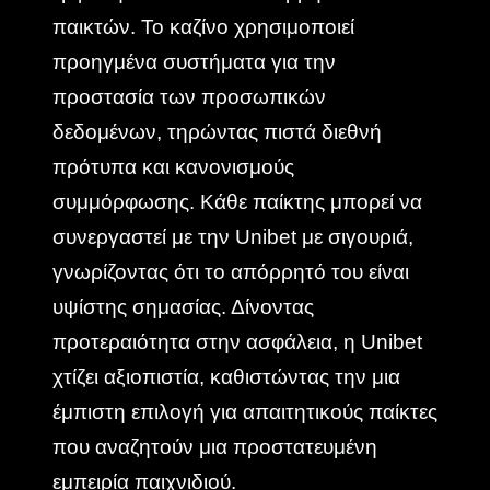
παικτών. Το καζίνο χρησιμοποιεί
προηγμένα συστήματα για την
προστασία των προσωπικών
δεδομένων, τηρώντας πιστά διεθνή
πρότυπα και κανονισμούς
συμμόρφωσης. Κάθε παίκτης μπορεί να
συνεργαστεί με την Unibet με σιγουριά,
γνωρίζοντας ότι το απόρρητό του είναι
υψίστης σημασίας. Δίνοντας
προτεραιότητα στην ασφάλεια, η Unibet
χτίζει αξιοπιστία, καθιστώντας την μια
έμπιστη επιλογή για απαιτητικούς παίκτες
που αναζητούν μια προστατευμένη
εμπειρία παιχνιδιού.