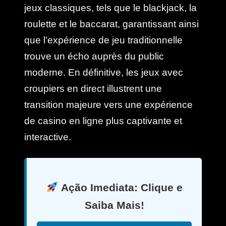
jeux classiques, tels que le blackjack, la
roulette et le baccarat, garantissant ainsi
que l’expérience de jeu traditionnelle
trouve un écho auprès du public
moderne. En définitive, les jeux avec
croupiers en direct illustrent une
transition majeure vers une expérience
de casino en ligne plus captivante et
interactive.
Ação Imediata: Clique e
Saiba Mais!