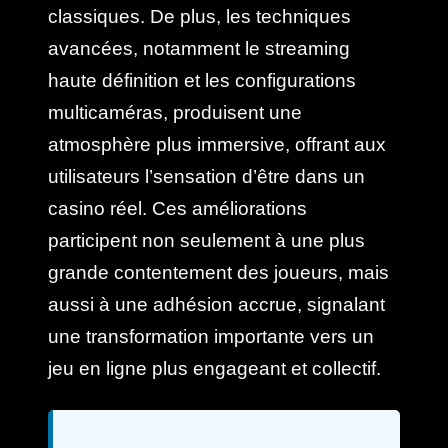
classiques. De plus, les techniques
avancées, notamment le streaming
haute définition et les configurations
multicaméras, produisent une
atmosphère plus immersive, offrant aux
utilisateurs l’sensation d’être dans un
casino réel. Ces améliorations
participent non seulement à une plus
grande contentement des joueurs, mais
aussi à une adhésion accrue, signalant
une transformation importante vers un
jeu en ligne plus engageant et collectif.