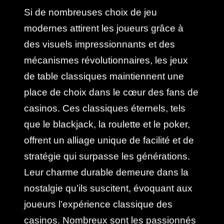
Si de nombreuses choix de jeu
modernes attirent les joueurs grâce à
des visuels impressionnants et des
mécanismes révolutionnaires, les jeux
de table classiques maintiennent une
place de choix dans le cœur des fans de
casinos. Ces classiques éternels, tels
que le blackjack, la roulette et le poker,
offrent un alliage unique de facilité et de
stratégie qui surpasse les générations.
Leur charme durable demeure dans la
nostalgie qu’ils suscitent, évoquant aux
joueurs l’expérience classique des
casinos. Nombreux sont les passionnés