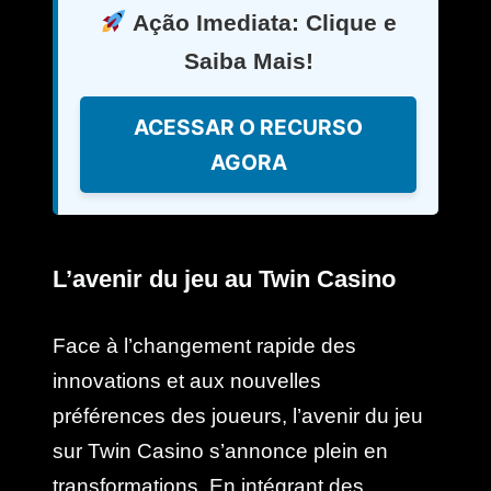
Ação Imediata: Clique e
Saiba Mais!
ACESSAR O RECURSO
AGORA
L’avenir du jeu au Twin Casino
Face à l’changement rapide des
innovations et aux nouvelles
préférences des joueurs, l’avenir du jeu
sur Twin Casino s’annonce plein en
transformations. En intégrant des