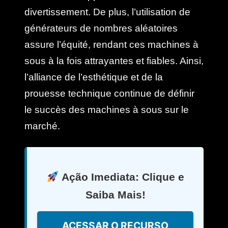
divertissement. De plus, l’utilisation de
générateurs de nombres aléatoires
assure l’équité, rendant ces machines à
sous à la fois attrayantes et fiables. Ainsi,
l’alliance de l’esthétique et de la
prouesse technique continue de définir
le succès des machines à sous sur le
marché.
Ação Imediata: Clique e
Saiba Mais!
ACESSAR O RECURSO