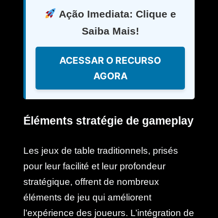
Ação Imediata: Clique e
Saiba Mais!
ACESSAR O RECURSO
AGORA
Éléments stratégie de gameplay
Les jeux de table traditionnels, prisés
pour leur facilité et leur profondeur
stratégique, offrent de nombreux
éléments de jeu qui améliorent
l’expérience des joueurs. L’intégration de