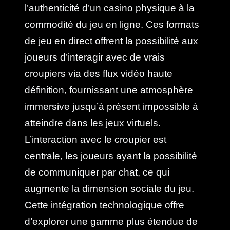
l’authenticité d’un casino physique à la
commodité du jeu en ligne. Ces formats
de jeu en direct offrent la possibilité aux
joueurs d’interagir avec de vrais
croupiers via des flux vidéo haute
définition, fournissant une atmosphère
immersive jusqu’à présent impossible à
atteindre dans les jeux virtuels.
L’interaction avec le croupier est
centrale, les joueurs ayant la possibilité
de communiquer par chat, ce qui
augmente la dimension sociale du jeu.
Cette intégration technologique offre
d’explorer une gamme plus étendue de