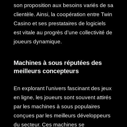
son proposition aux besoins variés de sa
clientèle. Ainsi, la coopération entre Twin
Casino et ses prestataires de logiciels
est vitale au progrès d’une collectivité de
joueurs dynamique.
Machines à sous réputées des
meilleurs concepteurs
En explorant l’univers fascinant des jeux
en ligne, les joueurs sont souvent attirés
par les machines à sous populaires
conçues par les meilleurs développeurs
du secteur. Ces machines se