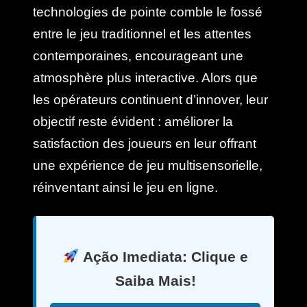
technologies de pointe comble le fossé
entre le jeu traditionnel et les attentes
contemporaines, encourageant une
atmosphère plus interactive. Alors que
les opérateurs continuent d’innover, leur
objectif reste évident : améliorer la
satisfaction des joueurs en leur offrant
une expérience de jeu multisensorielle,
réinventant ainsi le jeu en ligne.
Ação Imediata: Clique e
Saiba Mais!