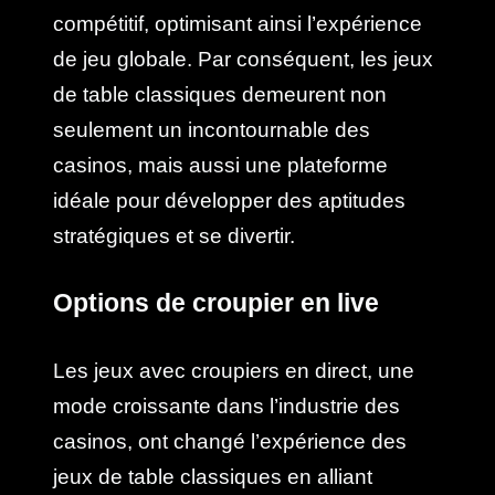
compétitif, optimisant ainsi l’expérience
de jeu globale. Par conséquent, les jeux
de table classiques demeurent non
seulement un incontournable des
casinos, mais aussi une plateforme
idéale pour développer des aptitudes
stratégiques et se divertir.
Options de croupier en live
Les jeux avec croupiers en direct, une
mode croissante dans l’industrie des
casinos, ont changé l’expérience des
jeux de table classiques en alliant