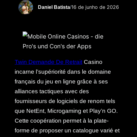
16 de junho de 2026
Daniel Batista
/
Twin Demande De Retrait
Casino
incarne l’supériorité dans le domaine
français du jeu en ligne grâce à ses
alliances tactiques avec des
fournisseurs de logiciels de renom tels
que NetEnt, Microgaming et Play’n GO.
Cette coopération permet à la plate-
forme de proposer un catalogue varié et