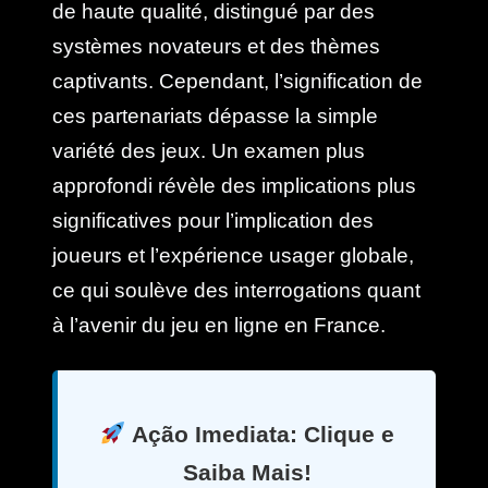
de haute qualité, distingué par des
systèmes novateurs et des thèmes
captivants. Cependant, l’signification de
ces partenariats dépasse la simple
variété des jeux. Un examen plus
approfondi révèle des implications plus
significatives pour l’implication des
joueurs et l’expérience usager globale,
ce qui soulève des interrogations quant
à l’avenir du jeu en ligne en France.
Ação Imediata: Clique e
Saiba Mais!