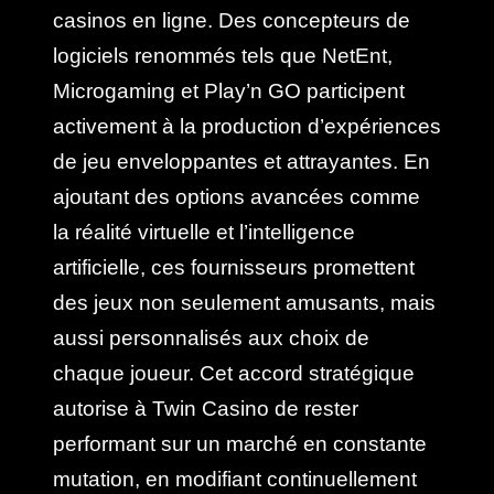
casinos en ligne. Des concepteurs de
logiciels renommés tels que NetEnt,
Microgaming et Play’n GO participent
activement à la production d’expériences
de jeu enveloppantes et attrayantes. En
ajoutant des options avancées comme
la réalité virtuelle et l’intelligence
artificielle, ces fournisseurs promettent
des jeux non seulement amusants, mais
aussi personnalisés aux choix de
chaque joueur. Cet accord stratégique
autorise à Twin Casino de rester
performant sur un marché en constante
mutation, en modifiant continuellement