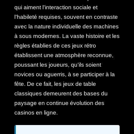
qui aiment l’interaction sociale et
l’habileté requises, souvent en contraste
avec la nature individuelle des machines
à sous modernes. La vaste histoire et les
règles établies de ces jeux rétro
établissent une atmosphère reconnue,
poussant les joueurs, qu’ils soient
novices ou aguerris, à se participer à la
fête. De ce fait, les jeux de table
classiques demeurent des bases du
paysage en continue évolution des
casinos en ligne.