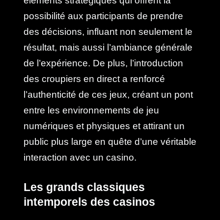
éléments stratégiques qui offrent la
possibilité aux participants de prendre
des décisions, influant non seulement le
résultat, mais aussi l’ambiance générale
de l’expérience. De plus, l’introduction
des croupiers en direct a renforcé
l’authenticité de ces jeux, créant un pont
entre les environnements de jeu
numériques et physiques et attirant un
public plus large en quête d’une véritable
interaction avec un casino.
Les grands classiques
intemporels des casinos