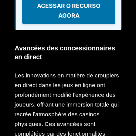
ACESSAR O RECURSO
AGORA
Avancées des concessionnaires
en direct
Les innovations en matière de croupiers
en direct dans les jeux en ligne ont
profondément modifié l’expérience des
joueurs, offrant une immersion totale qui
recrée l’atmosphère des casinos
physiques. Ces avancées sont
complétées par des fonctionnalités