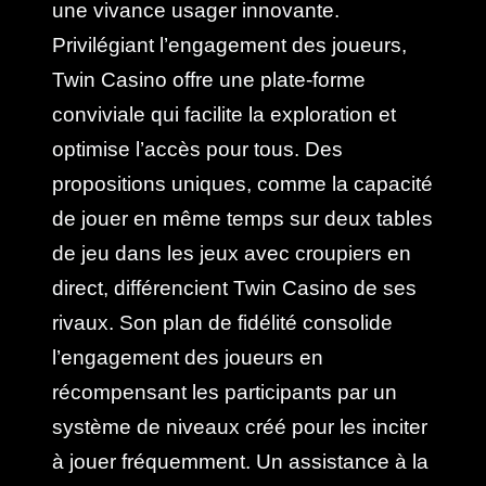
une vivance usager innovante.
Privilégiant l’engagement des joueurs,
Twin Casino offre une plate-forme
conviviale qui facilite la exploration et
optimise l’accès pour tous. Des
propositions uniques, comme la capacité
de jouer en même temps sur deux tables
de jeu dans les jeux avec croupiers en
direct, différencient Twin Casino de ses
rivaux. Son plan de fidélité consolide
l’engagement des joueurs en
récompensant les participants par un
système de niveaux créé pour les inciter
à jouer fréquemment. Un assistance à la