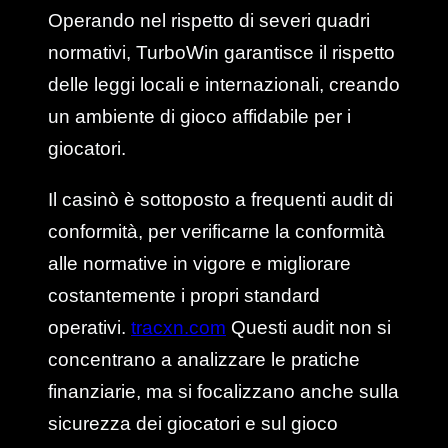
Operando nel rispetto di severi quadri
normativi, TurboWin garantisce il rispetto
delle leggi locali e internazionali, creando
un ambiente di gioco affidabile per i
giocatori.
Il casinò è sottoposto a frequenti audit di
conformità, per verificarne la conformità
alle normative in vigore e migliorare
costantemente i propri standard
operativi.
tracxn.com
Questi audit non si
concentrano a analizzare le pratiche
finanziarie, ma si focalizzano anche sulla
sicurezza dei giocatori e sul gioco