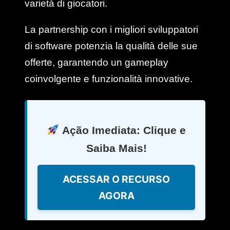
varietà di giocatori.
La partnership con i migliori sviluppatori
di software potenzia la qualità delle sue
offerte, garantendo un gameplay
coinvolgente e funzionalità innovative.
Ação Imediata: Clique e
Saiba Mais!
ACESSAR O RECURSO
AGORA