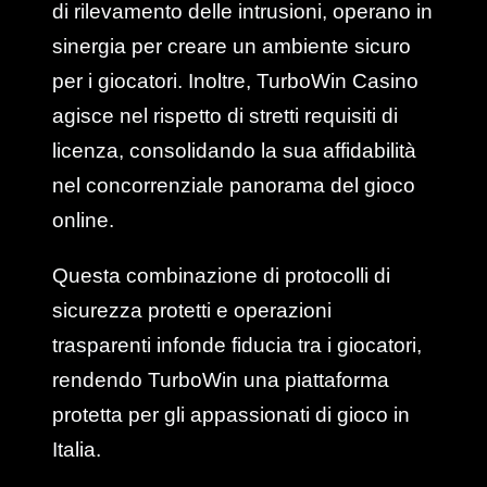
di rilevamento delle intrusioni, operano in
sinergia per creare un ambiente sicuro
per i giocatori. Inoltre, TurboWin Casino
agisce nel rispetto di stretti requisiti di
licenza, consolidando la sua affidabilità
nel concorrenziale panorama del gioco
online.
Questa combinazione di protocolli di
sicurezza protetti e operazioni
trasparenti infonde fiducia tra i giocatori,
rendendo TurboWin una piattaforma
protetta per gli appassionati di gioco in
Italia.