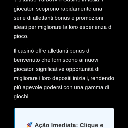
giocatori scoprono rapidamente una
serie di allettanti bonus e promozioni
ideati per migliorare la loro esperienza di
gioco.
Il casinò offre allettanti bonus di
benvenuto che forniscono ai nuovi
giocatori significative opportunità di
migliorare i loro depositi iniziali, rendendo
più agevole godersi con una gamma di
giochi.
Ação Imediata: Clique e