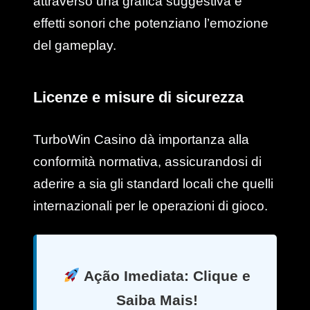
attraverso una grafica suggestiva e
effetti sonori che potenziano l’emozione
del gameplay.
Licenze e misure di sicurezza
TurboWin Casino dà importanza alla
conformità normativa, assicurandosi di
aderire a sia gli standard locali che quelli
internazionali per le operazioni di gioco.
Ação Imediata: Clique e
Saiba Mais!