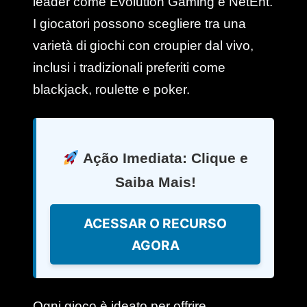
leader come Evolution Gaming e NetEnt.
I giocatori possono scegliere tra una
varietà di giochi con croupier dal vivo,
inclusi i tradizionali preferiti come
blackjack, roulette e poker.
Ação Imediata: Clique e
Saiba Mais!
ACESSAR O RECURSO
AGORA
Ogni gioco è ideato per offrire