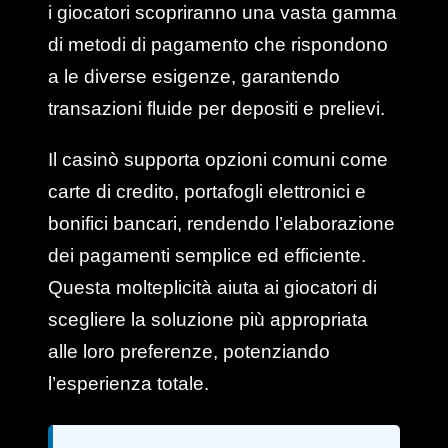
i giocatori scopriranno una vasta gamma
di metodi di pagamento che rispondono
a le diverse esigenze, garantendo
transazioni fluide per depositi e prelievi.
Il casinò supporta opzioni comuni come
carte di credito, portafogli elettronici e
bonifici bancari, rendendo l’elaborazione
dei pagamenti semplice ed efficiente.
Questa molteplicità aiuta ai giocatori di
scegliere la soluzione più appropriata
alle loro preferenze, potenziando
l’esperienza totale.