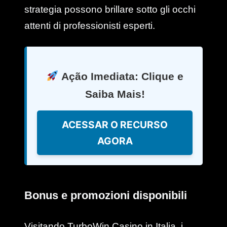
strategia possono brillare sotto gli occhi
attenti di professionisti esperti.
Ação Imediata: Clique e
Saiba Mais!
ACESSAR O RECURSO
AGORA
Bonus e promozioni disponibili
Visitando TurboWin Casino in Italia, i