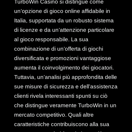
TurboWin Casino si distingue come
un’opzione di gioco online affidabile in
Italia, supportata da un robusto sistema
di licenze e da un’attenzione particolare
al gioco responsabile. La sua
combinazione di un’offerta di giochi
diversificata e promozioni vantaggiose
aumenta il coinvolgimento dei giocatori.
Tuttavia, un’analisi più approfondita delle
sue misure di sicurezza e dell’assistenza
clienti rivela interessanti spunti su ciò
che distingue veramente TurboWin in un
mercato competitivo. Quali altre
caratteristiche contribuiscono alla sua