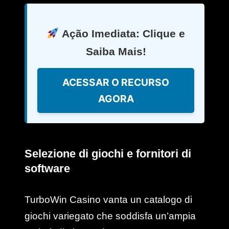
Ação Imediata: Clique e
Saiba Mais!
ACESSAR O RECURSO
AGORA
Selezione di giochi e fornitori di
software
TurboWin Casino vanta un catalogo di
giochi variegato che soddisfa un’ampia