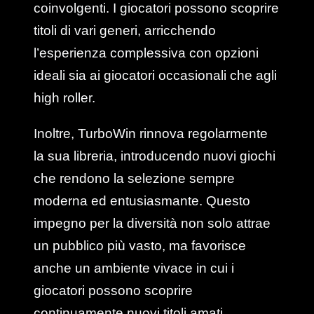
coinvolgenti. I giocatori possono scoprire
titoli di vari generi, arricchendo
l’esperienza complessiva con opzioni
ideali sia ai giocatori occasionali che agli
high roller.
Inoltre, TurboWin rinnova regolarmente
la sua libreria, introducendo nuovi giochi
che rendono la selezione sempre
moderna ed entusiasmante. Questo
impegno per la diversità non solo attrae
un pubblico più vasto, ma favorisce
anche un ambiente vivace in cui i
giocatori possono scoprire
continuamente nuovi titoli amati.