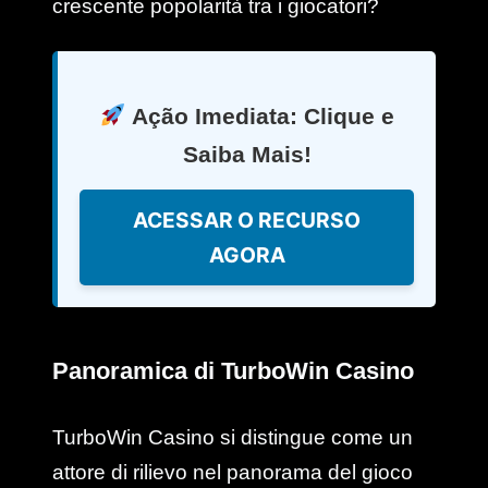
crescente popolarità tra i giocatori?
Ação Imediata: Clique e
Saiba Mais!
ACESSAR O RECURSO
AGORA
Panoramica di TurboWin Casino
TurboWin Casino si distingue come un
attore di rilievo nel panorama del gioco