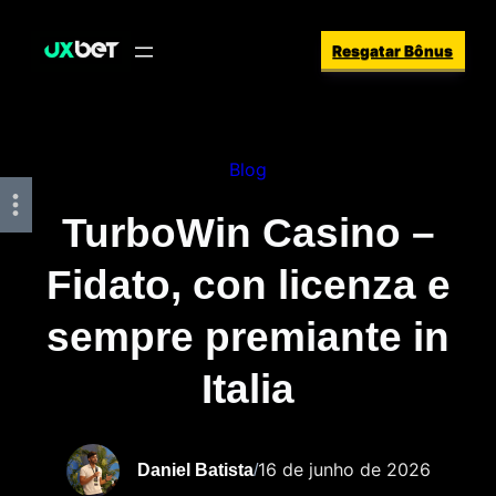
Pular
Resgatar Bônus
para
o
conteúdo
Blog
TurboWin Casino –
Fidato, con licenza e
sempre premiante in
Italia
16 de junho de 2026
Daniel Batista
/