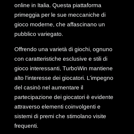
online in Italia. Questa piattaforma
primeggia per le sue meccaniche di
gioco moderne, che affascinano un
pubblico variegato.
Offrendo una varietà di giochi, ognuno
con caratteristiche esclusive e stili di
gioco interessanti, TurboWin mantiene
alto l’interesse dei giocatori. L’impegno
del casinò nel aumentare il
partecipazione dei giocatori è evidente
attraverso elementi coinvolgenti e
sistemi di premi che stimolano visite
frequenti.