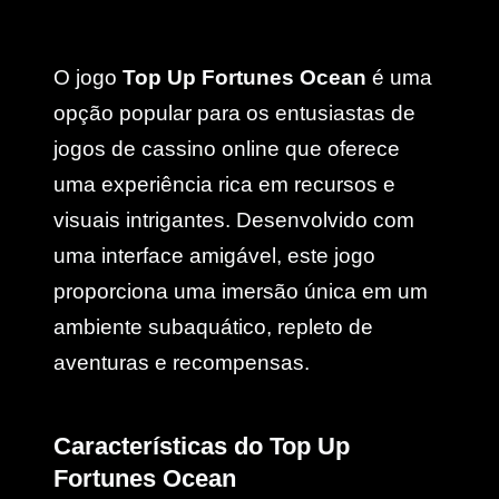
O jogo
Top Up Fortunes Ocean
é uma
opção popular para os entusiastas de
jogos de cassino online que oferece
uma experiência rica em recursos e
visuais intrigantes. Desenvolvido com
uma interface amigável, este jogo
proporciona uma imersão única em um
ambiente subaquático, repleto de
aventuras e recompensas.
Características do Top Up
Fortunes Ocean