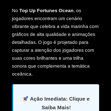
No
Top Up Fortunes Ocean
, os
jogadores encontram um cenário
vibrante que celebra a vida marinha com
gráficos de alta qualidade e animações
detalhadas. O jogo é projetado para
capturar a atenção dos jogadores com
suas cores brilhantes e uma trilha
sonora que complementa a temática
oceânica.
Ação Imediata: Clique e
Saiba Mais!