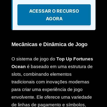
ACESSAR O RECURSO
AGORA
Mecânicas e Dinâmica de Jogo
O sistema de jogo do
Top Up Fortunes
Ocean
é baseado em uma estrutura de
slots, combinando elementos
tradicionais com inovações modernas
para criar uma experiência de jogo
envolvente. Ele oferece uma variedade
de linhas de pagamento e símbolos,