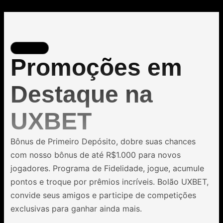
UXBET
Promoções em
Destaque na
UXBET
Bônus de Primeiro Depósito, dobre suas chances
com nosso bônus de até R$1.000 para novos
jogadores. Programa de Fidelidade, jogue, acumule
pontos e troque por prêmios incríveis. Bolão UXBET,
convide seus amigos e participe de competições
exclusivas para ganhar ainda mais.