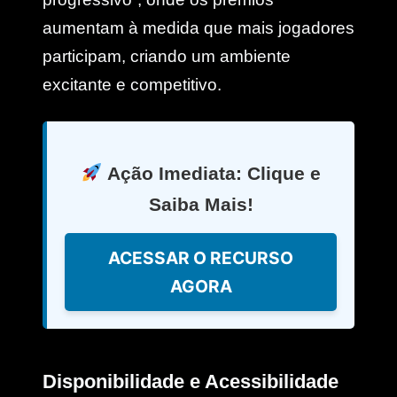
aumentam à medida que mais jogadores
participam, criando um ambiente
excitante e competitivo.
Ação Imediata: Clique e
Saiba Mais!
ACESSAR O RECURSO
AGORA
Disponibilidade e Acessibilidade