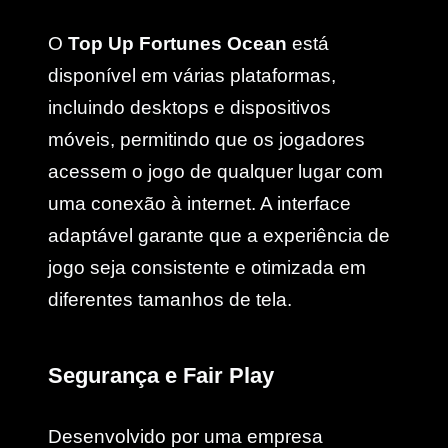
O
Top Up Fortunes Ocean
está
disponível em várias plataformas,
incluindo desktops e dispositivos
móveis, permitindo que os jogadores
acessem o jogo de qualquer lugar com
uma conexão à internet. A interface
adaptável garante que a experiência de
jogo seja consistente e otimizada em
diferentes tamanhos de tela.
Segurança e Fair Play
Desenvolvido por uma empresa