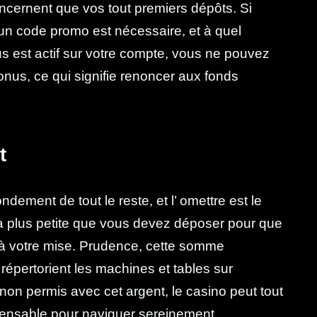
oncernent que vos tout premiers dépôts. Si
 un code promo est nécessaire, et à quel
us est actif sur votre compte, vous ne pouvez
 bonus, ce qui signifie renoncer aux fonds
t
dement de tout le reste, et l’ omettre est le
a plus petite que vous devez déposer pour que
 à votre mise. Prudence, cette somme
épertorient les machines et tables sur
 non permis avec cet argent, le casino peut tout
spensable pour naviguer sereinement.