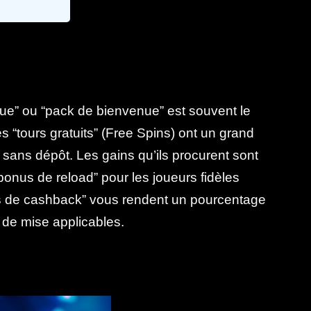
ue” ou “pack de bienvenue” est souvent le
s “tours gratuits” (Free Spins) ont un grand
sans dépôt. Les gains qu’ils procurent sont
onus de reload” pour les joueurs fidèles
res de cashback” vous rendent un pourcentage
 de mise applicables.