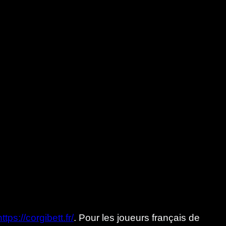
https://corgibett.fr/
. Pour les joueurs français de