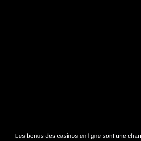
Les bonus des casinos en ligne sont une chanc