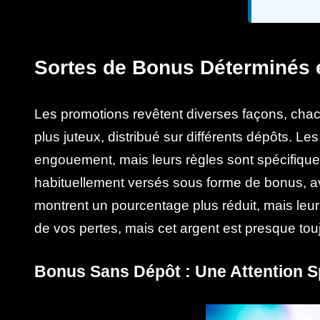
Sortes de Bonus Déterminés 
Les promotions revêtent diverses façons, cha
plus juteux, distribué sur différents dépôts. L
engouement, mais leurs règles sont spécifique
habituellement versés sous forme de bonus, ave
montrent un pourcentage plus réduit, mais leu
de vos pertes, mais cet argent est presque to
Bonus Sans Dépôt : Une Attention S