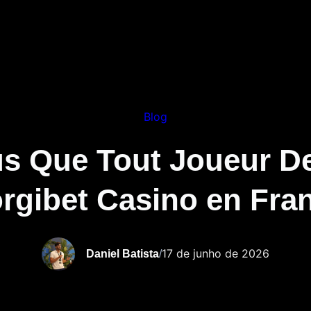
Blog
 Que Tout Joueur Dev
rgibet Casino en Fra
17 de junho de 2026
Daniel Batista
/