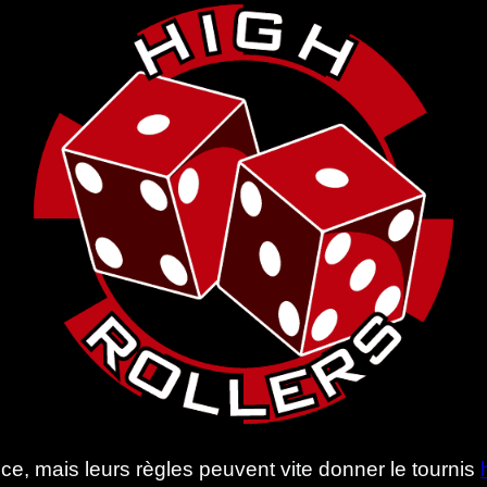
e, mais leurs règles peuvent vite donner le tournis