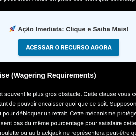
Ação Imediata: Clique e Saiba Mais!
ACESSAR O RECURSO AGORA
Mise (Wagering Requirements)
et souvent le plus gros obstacle. Cette clause vous c
avant de pouvoir encaisser quoi que ce soit. Suppos
pour débloquer un retrait. Cette mécanisme protège l
e pèsent pas du même pourcentage pour satisfaire cet
 roulette ou au blackjack ne représentera peut-être 