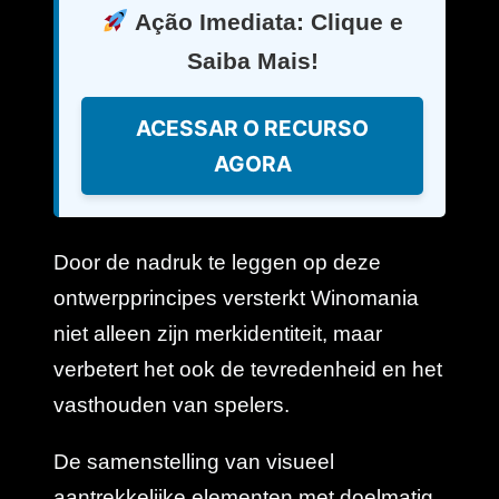
Ação Imediata: Clique e
Saiba Mais!
ACESSAR O RECURSO
AGORA
Door de nadruk te leggen op deze
ontwerpprincipes versterkt Winomania
niet alleen zijn merkidentiteit, maar
verbetert het ook de tevredenheid en het
vasthouden van spelers.
De samenstelling van visueel
aantrekkelijke elementen met doelmatig