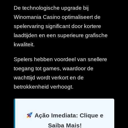
De technologische upgrade bij
Winomania Casino optimaliseert de
spelervaring significant door kortere
laadtijden en een superieure grafische
kwaliteit.
Spelers hebben voordeel van snellere
toegang tot games, waardoor de
wachttijd wordt verkort en de
betrokkenheid verhoogt.
Ação Imediata: Clique e
Saiba Mais!