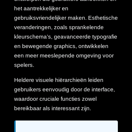
het aantrekkelijker en
gebruiksvriendelijker maken. Esthetische
veranderingen, zoals sprankelende
kleurschema’s, geavanceerde typografie
en bewegende graphics, ontwikkelen
een meer meeslepende omgeving voor
spelers.
Heldere visuele hiërarchieën leiden
gebruikers eenvoudig door de interface,
waardoor cruciale functies zowel
bereikbaar als interessant zijn.