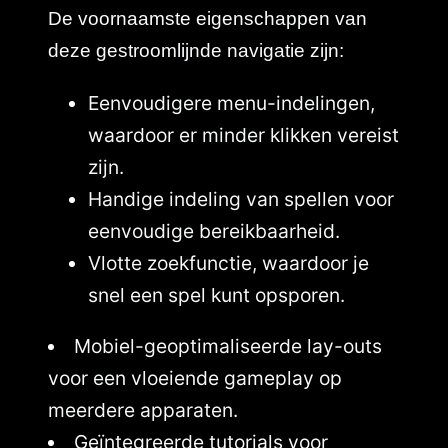
De voornaamste eigenschappen van
deze gestroomlijnde navigatie zijn:
Eenvoudigere menu-indelingen,
waardoor er minder klikken vereist
zijn.
Handige indeling van spellen voor
eenvoudige bereikbaarheid.
Vlotte zoekfunctie, waardoor je
snel een spel kunt opsporen.
Mobiel-geoptimaliseerde lay-outs
voor een vloeiende gameplay op
meerdere apparaten.
Geïntegreerde tutorials voor