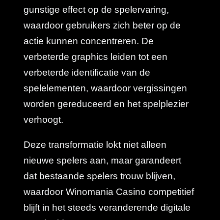
gunstige effect op de spelervaring,
waardoor gebruikers zich beter op de
actie kunnen concentreren. De
verbeterde graphics leiden tot een
verbeterde identificatie van de
spelelementen, waardoor vergissingen
worden gereduceerd en het spelplezier
verhoogt.
Deze transformatie lokt niet alleen
nieuwe spelers aan, maar garandeert
dat bestaande spelers trouw blijven,
waardoor Winomania Casino competitief
blijft in het steeds veranderende digitale