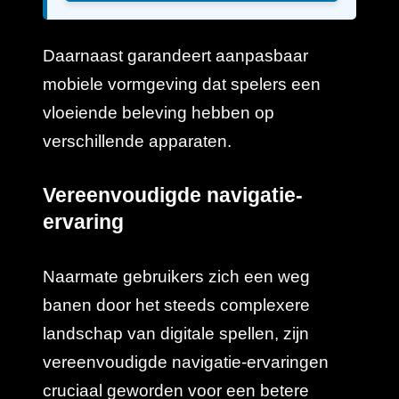
Daarnaast garandeert aanpasbaar
mobiele vormgeving dat spelers een
vloeiende beleving hebben op
verschillende apparaten.
Vereenvoudigde navigatie-
ervaring
Naarmate gebruikers zich een weg
banen door het steeds complexere
landschap van digitale spellen, zijn
vereenvoudigde navigatie-ervaringen
cruciaal geworden voor een betere