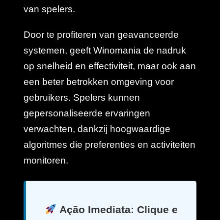
van spelers.
Door te profiteren van geavanceerde
systemen, geeft Winomania de nadruk
op snelheid en effectiviteit, maar ook aan
een beter betrokken omgeving voor
gebruikers. Spelers kunnen
gepersonaliseerde ervaringen
verwachten, dankzij hoogwaardige
algoritmes die preferenties en activiteiten
monitoren.
Ação Imediata: Clique e