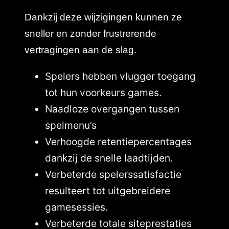
Dankzij deze wijzigingen kunnen ze
sneller en zonder frustrerende
vertragingen aan de slag.
Spelers hebben vlugger toegang
tot hun voorkeurs games.
Naadloze overgangen tussen
spelmenu’s
Verhoogde retentiepercentages
dankzij de snelle laadtijden.
Verbeterde spelerssatisfactie
resulteert tot uitgebreidere
gamesessies.
Verbeterde totale siteprestaties