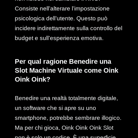
Consiste nell’alterare l’impostazione
psicologica dell’utente. Questo può
incidere indirettamente sulla controllo del
budget e sull’esperienza emotiva.
Per qual ragione Benedire una
Slot Machine Virtuale come Oink
Oink Oink?
Benedire una realtà totalmente digitale,
un software che si apre su uno
smartphone, potrebbe sembrare illogico.
Ma per chi gioca, Oink Oink Oink Slot
non è solo un codice. È una superficie,