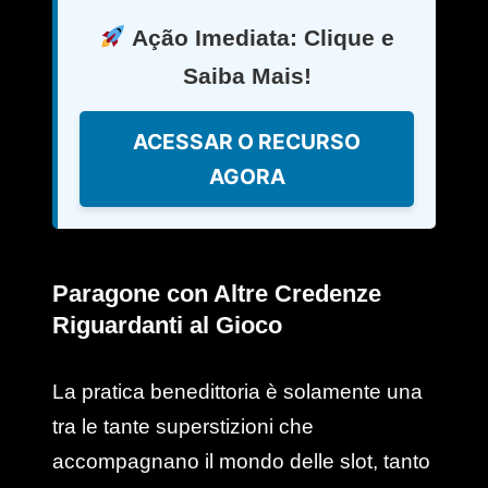
Ação Imediata: Clique e
Saiba Mais!
ACESSAR O RECURSO
AGORA
Paragone con Altre Credenze
Riguardanti al Gioco
La pratica benedittoria è solamente una
tra le tante superstizioni che
accompagnano il mondo delle slot, tanto