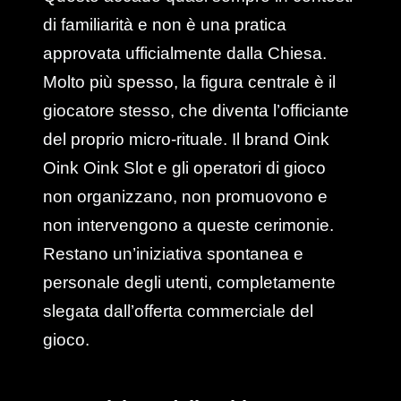
di familiarità e non è una pratica
approvata ufficialmente dalla Chiesa.
Molto più spesso, la figura centrale è il
giocatore stesso, che diventa l’officiante
del proprio micro-rituale. Il brand Oink
Oink Oink Slot e gli operatori di gioco
non organizzano, non promuovono e
non intervengono a queste cerimonie.
Restano un’iniziativa spontanea e
personale degli utenti, completamente
slegata dall’offerta commerciale del
gioco.