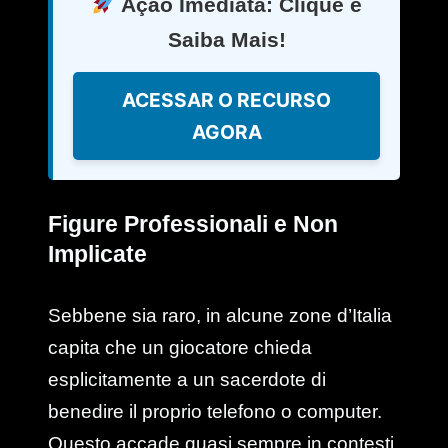
Ação Imediata: Clique e
Saiba Mais!
ACESSAR O RECURSO
AGORA
Figure Professionali e Non
Implicate
Sebbene sia raro, in alcune zone d’Italia
capita che un giocatore chieda
esplicitamente a un sacerdote di
benedire il proprio telefono o computer.
Questo accade quasi sempre in contesti