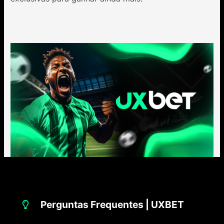
Perguntas Frequentes | UXBET