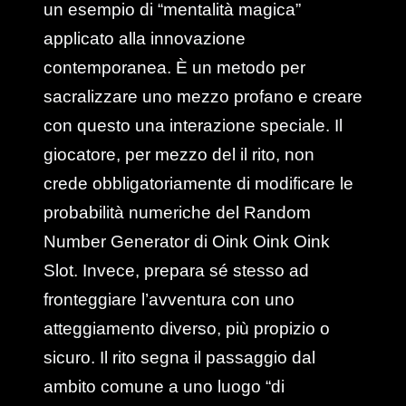
un esempio di “mentalità magica”
applicato alla innovazione
contemporanea. È un metodo per
sacralizzare uno mezzo profano e creare
con questo una interazione speciale. Il
giocatore, per mezzo del il rito, non
crede obbligatoriamente di modificare le
probabilità numeriche del Random
Number Generator di Oink Oink Oink
Slot. Invece, prepara sé stesso ad
fronteggiare l’avventura con uno
atteggiamento diverso, più propizio o
sicuro. Il rito segna il passaggio dal
ambito comune a uno luogo “di