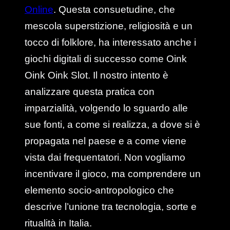
Online
. Questa consuetudine, che
mescola superstizione, religiosità e un
tocco di folklore, ha interessato anche i
giochi digitali di successo come Oink
Oink Oink Slot. Il nostro intento è
analizzare questa pratica con
imparzialità, volgendo lo sguardo alle
sue fonti, a come si realizza, a dove si è
propagata nel paese e a come viene
vista dai frequentatori. Non vogliamo
incentivare il gioco, ma comprendere un
elemento socio-antropologico che
descrive l’unione tra tecnologia, sorte e
ritualità in Italia.