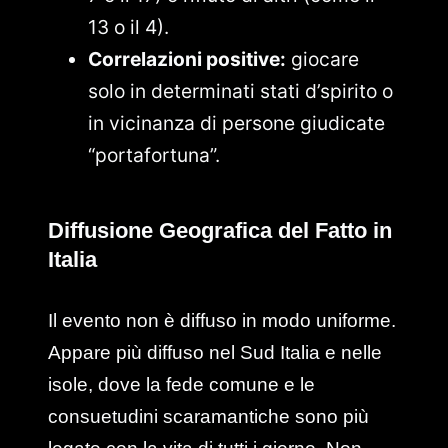
13 o il 4).
Correlazioni positive:
giocare
solo in determinati stati d’spirito o
in vicinanza di persone giudicate
“portafortuna”.
Diffusione Geografica del Fatto in
Italia
Il evento non è diffuso in modo uniforme.
Appare più diffuso nel Sud Italia e nelle
isole, dove la fede comune e le
consuetudini scaramantiche sono più