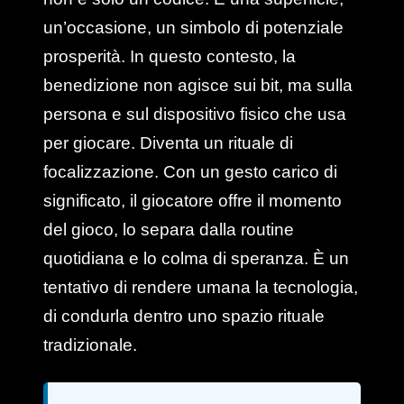
un’occasione, un simbolo di potenziale
prosperità. In questo contesto, la
benedizione non agisce sui bit, ma sulla
persona e sul dispositivo fisico che usa
per giocare. Diventa un rituale di
focalizzazione. Con un gesto carico di
significato, il giocatore offre il momento
del gioco, lo separa dalla routine
quotidiana e lo colma di speranza. È un
tentativo di rendere umana la tecnologia,
di condurla dentro uno spazio rituale
tradizionale.