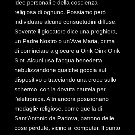
idee personali e della coscienza
religiosa di ognuno. Possiamo però
individuare alcune consuetudini diffuse.
Sovente il giocatore dice una preghiera,
un Padre Nostro o un’Ave Maria, prima
di cominciare a giocare a Oink Oink Oink
Slot. Alcuni usa l’acqua benedetta,
nebulizzandone qualche goccia sul
dispositivo o tracciando una croce sullo
schermo, con la dovuta cautela per
l’elettronica. Altri ancora posizionano
medaglie religiose, come quella di
Sant’Antonio da Padova, patrono delle
cose perdute, vicino al computer. Il punto