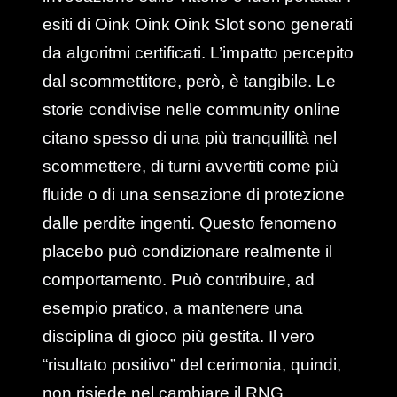
esiti di Oink Oink Oink Slot sono generati
da algoritmi certificati. L’impatto percepito
dal scommettitore, però, è tangibile. Le
storie condivise nelle community online
citano spesso di una più tranquillità nel
scommettere, di turni avvertiti come più
fluide o di una sensazione di protezione
dalle perdite ingenti. Questo fenomeno
placebo può condizionare realmente il
comportamento. Può contribuire, ad
esempio pratico, a mantenere una
disciplina di gioco più gestita. Il vero
“risultato positivo” del cerimonia, quindi,
non risiede nel cambiare il RNG.