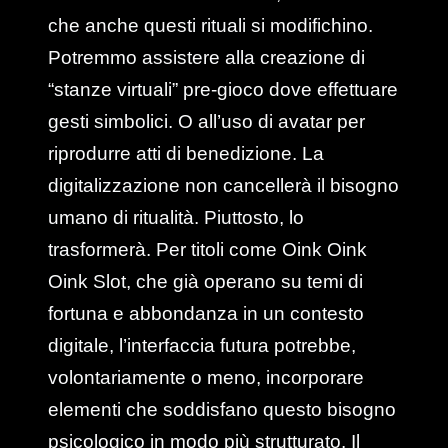
che anche questi rituali si modifichino.
Potremmo assistere alla creazione di
“stanze virtuali” pre-gioco dove effettuare
gesti simbolici. O all’uso di avatar per
riprodurre atti di benedizione. La
digitalizzazione non cancellerà il bisogno
umano di ritualità. Piuttosto, lo
trasformerà. Per titoli come Oink Oink
Oink Slot, che già operano su temi di
fortuna e abbondanza in un contesto
digitale, l’interfaccia futura potrebbe,
volontariamente o meno, incorporare
elementi che soddisfano questo bisogno
psicologico in modo più strutturato. Il