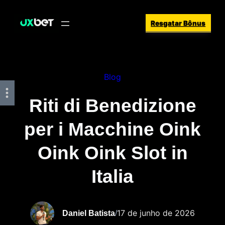
Pular
Resgatar Bônus
para
o
conteúdo
Blog
Riti di Benedizione
per i Macchine Oink
Oink Oink Slot in
Italia
17 de junho de 2026
Daniel Batista
/