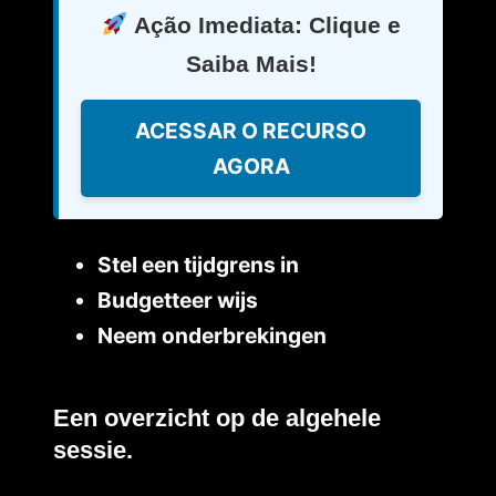
Ação Imediata: Clique e
Saiba Mais!
ACESSAR O RECURSO
AGORA
Stel een tijdgrens in
Budgetteer wijs
Neem onderbrekingen
Een overzicht op de algehele
sessie.