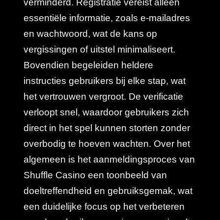
verminderd. Registratie vereist alleen
essentiële informatie, zoals e-mailadres
en wachtwoord, wat de kans op
vergissingen of uitstel minimaliseert.
Bovendien begeleiden heldere
instructies gebruikers bij elke stap, wat
het vertrouwen vergroot. De verificatie
verloopt snel, waardoor gebruikers zich
direct in het spel kunnen storten zonder
overbodig te hoeven wachten. Over het
algemeen is het aanmeldingsproces van
Shuffle Casino een toonbeeld van
doeltreffendheid en gebruiksgemak, wat
een duidelijke focus op het verbeteren