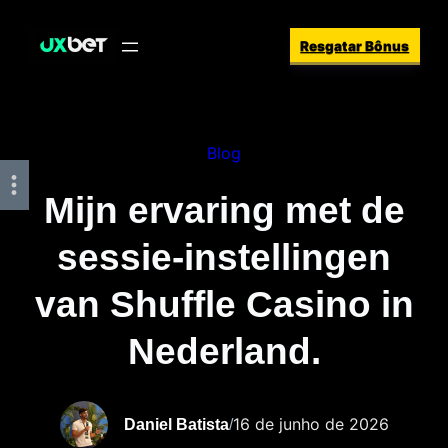
Pular
Resgatar Bônus
para
o
conteúdo
Blog
Mijn ervaring met de
sessie-instellingen
van Shuffle Casino in
Nederland.
16 de junho de 2026
Daniel Batista
/