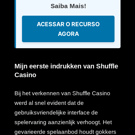
Saiba Mais!
ACESSAR O RECURSO
AGORA
Mijn eerste indrukken van Shuffle
Casino
Bij het verkennen van Shuffle Casino
werd al snel evident dat de
gebruiksvriendelijke interface de
spelervaring aanzienlijk verhoogt. Het
gevarieerde spelaanbod houdt gokkers