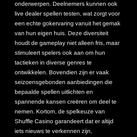
onderwerpen. Deelnemers kunnen ook
live dealer spellen testen, wat zorgt voor
een echte gokervaring vanuit het gemak
van hun eigen huis. Deze diversiteit
houdt de gameplay niet alleen fris, maar
stimuleert spelers ook aan om hun
tactieken in diverse genres te
ontwikkelen. Bovendien zijn er vaak
seizoensgebonden aanbiedingen die
bepaalde spellen uitlichten en
spannende kansen creëren om deel te
nemen. Kortom, de spelkeuze van
Shuffle Casino garandeert dat er altijd
iets nieuws te verkennen zijn,