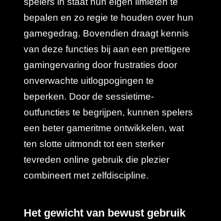
spelers in staat hun eigen limieten te
bepalen en zo regie te houden over hun
gamegedrag. Bovendien draagt kennis
van deze functies bij aan een prettigere
gamingervaring door frustraties door
onverwachte uitlogpogingen te
beperken. Door de sessietime-
outfuncties te begrijpen, kunnen spelers
een beter gameritme ontwikkelen, wat
ten slotte uitmondt tot een sterker
tevreden online gebruik die plezier
combineert met zelfdiscipline.
Het gewicht van bewust gebruik