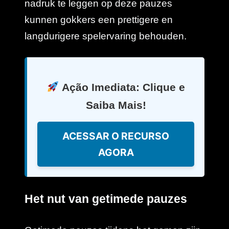
nadruk te leggen op deze pauzes
kunnen gokkers een prettigere en
langdurigere spelervaring behouden.
Ação Imediata: Clique e
Saiba Mais!
ACESSAR O RECURSO
AGORA
Het nut van getimede pauzes