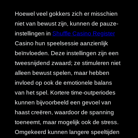
Hoewel veel gokkers zich er misschien
niet van bewust zijn, kunnen de pauze-
instellingen in
Shuffle Casino Register
Casino hun speelsessie aanzienlijk
beïnvloeden. Deze instellingen zijn een
tweesnijdend zwaard; ze stimuleren niet
alleen bewust spelen, maar hebben
invloed op ook de emotionele balans
van het spel. Kortere time-outperiodes
kunnen bijvoorbeeld een gevoel van
haast creëren, waardoor de spanning
toeneemt, maar mogelijk ook de stress.
Omgekeerd kunnen langere speeltijden