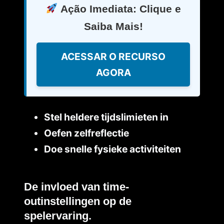
Ação Imediata: Clique e
Saiba Mais!
ACESSAR O RECURSO
AGORA
Stel heldere tijdslimieten in
Oefen zelfreflectie
Doe snelle fysieke activiteiten
De invloed van time-
outinstellingen op de
spelervaring.