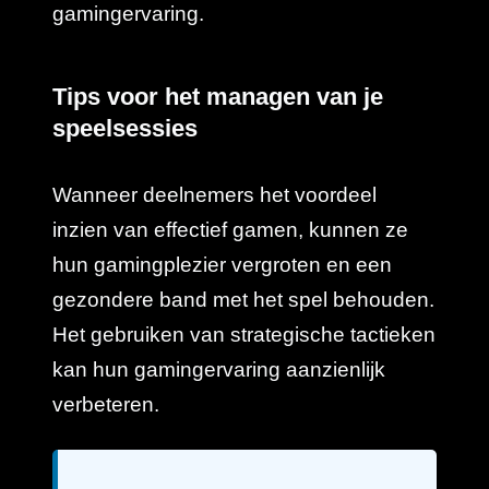
gamingervaring.
Tips voor het managen van je
speelsessies
Wanneer deelnemers het voordeel
inzien van effectief gamen, kunnen ze
hun gamingplezier vergroten en een
gezondere band met het spel behouden.
Het gebruiken van strategische tactieken
kan hun gamingervaring aanzienlijk
verbeteren.