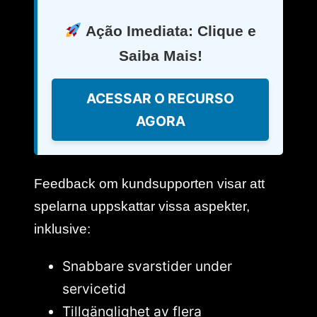
Ação Imediata: Clique e
Saiba Mais!
ACESSAR O RECURSO
AGORA
Feedback om kundsupporten visar att
spelarna uppskattar vissa aspekter,
inklusive:
Snabbare svarstider under
servicetid
Tillgänglighet av flera