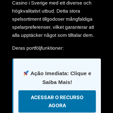
Casino i Sverige med ett diverse och
högkvalitativt utbud. Detta stora
spelsortiment tillgodoser mångfaldiga
spelarpreferenser, vilket garanterar att
alla upptäcker något som tilltalar dem.
Deras portföljfunktioner:
Ação Imediata: Clique e
Saiba Mais!
ACESSAR O RECURSO
AGORA