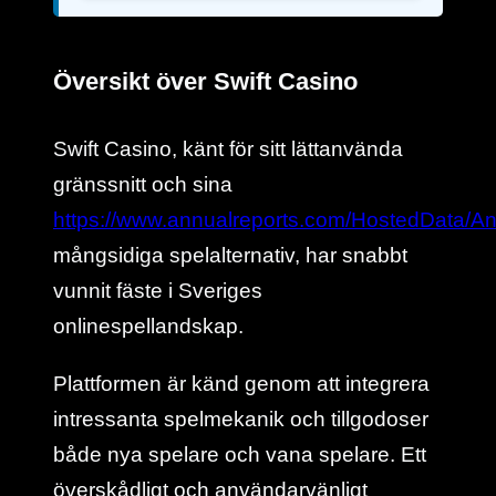
Översikt över Swift Casino
Swift Casino, känt för sitt lättanvända
gränssnitt och sina
https://www.annualreports.com/HostedData/
mångsidiga spelalternativ, har snabbt
vunnit fäste i Sveriges
onlinespellandskap.
Plattformen är känd genom att integrera
intressanta spelmekanik och tillgodoser
både nya spelare och vana spelare. Ett
överskådligt och användarvänligt