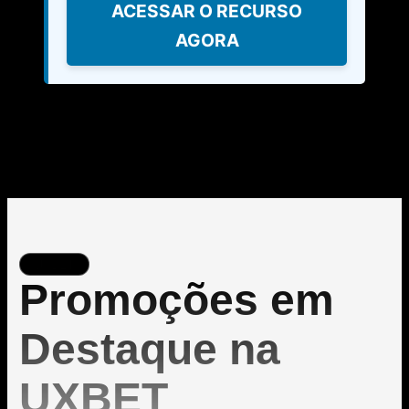
ACESSAR O RECURSO
AGORA
UXBET
Promoções em
Destaque na
UXBET