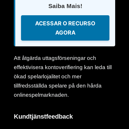
Saiba Mais!
ACESSAR O RECURSO
AGORA
Att åtgärda uttagsförseningar och
effektivisera kontoverifiering kan leda till
ökad spelarlojalitet och mer
tillfredsställda spelare på den hårda
onlinespelmarknaden.
Kundtjänstfeedback