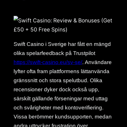
Swift Casino i Sverige har fått en mängd
olika spelarfeedback på Trustpilot
https://swift-casino.eu/sv-se/
. Användare
lyfter ofta fram plattformens lättanvända
gränssnitt och stora spelutbud. Olika
recensioner dyker dock också upp,
särskilt gällande förseningar med uttag
och svårigheter med kontoverifiering.
Vissa berömmer kundsupporten, medan
andra uttrycker frustration över