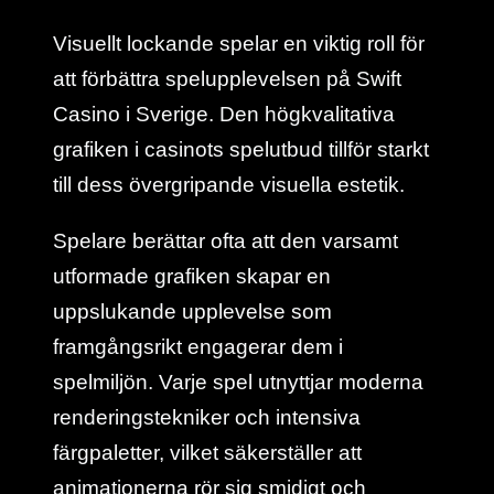
Visuellt lockande spelar en viktig roll för
att förbättra spelupplevelsen på Swift
Casino i Sverige. Den högkvalitativa
grafiken i casinots spelutbud tillför starkt
till dess övergripande visuella estetik.
Spelare berättar ofta att den varsamt
utformade grafiken skapar en
uppslukande upplevelse som
framgångsrikt engagerar dem i
spelmiljön. Varje spel utnyttjar moderna
renderingstekniker och intensiva
färgpaletter, vilket säkerställer att
animationerna rör sig smidigt och