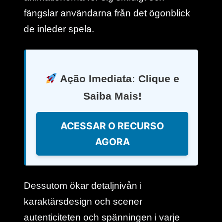
fängslar användarna från det ögonblick
de inleder spela.
Ação Imediata: Clique e
Saiba Mais!
ACESSAR O RECURSO
AGORA
Dessutom ökar detaljnivån i
karaktärsdesign och scener
autenticiteten och spänningen i varje