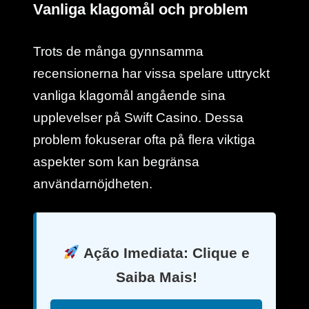
Vanliga klagomål och problem
Trots de många gynnsamma
recensionerna har vissa spelare uttryckt
vanliga klagomål angående sina
upplevelser på Swift Casino. Dessa
problem fokuserar ofta på flera viktiga
aspekter som kan begränsa
användarnöjdheten.
Ação Imediata: Clique e
Saiba Mais!