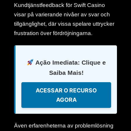
Kundtjänstfeedback för Swift Casino
visar på varierande nivåer av svar och
tillgänglighet, där vissa spelare uttrycker
frustration över fördröjningarna.
Ação Imediata: Clique e
Saiba Mais!
ACESSAR O RECURSO
AGORA
Även erfarenheterna av problemlösning