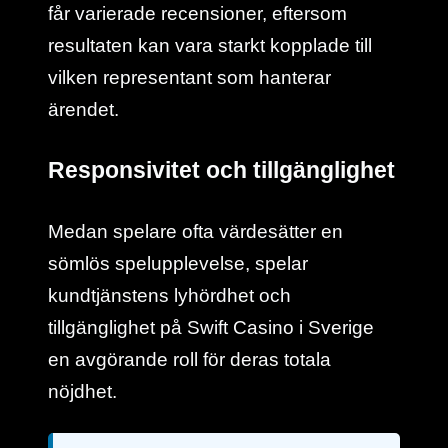
får varierade recensioner, eftersom
resultaten kan vara starkt kopplade till
vilken representant som hanterar
ärendet.
Responsivitet och tillgänglighet
Medan spelare ofta värdesätter en
sömlös spelupplevelse, spelar
kundtjänstens lyhördhet och
tillgänglighet på Swift Casino i Sverige
en avgörande roll för deras totala
nöjdhet.