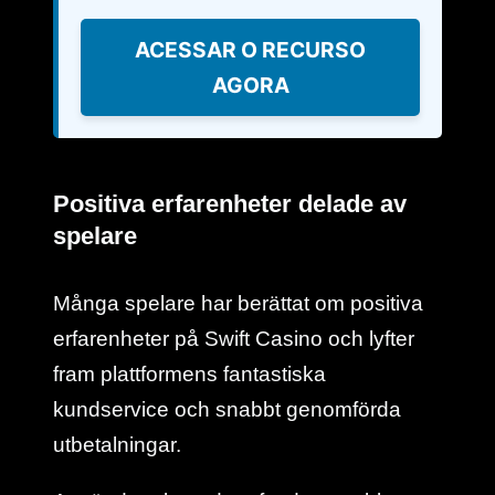
ACESSAR O RECURSO
AGORA
Positiva erfarenheter delade av
spelare
Många spelare har berättat om positiva
erfarenheter på Swift Casino och lyfter
fram plattformens fantastiska
kundservice och snabbt genomförda
utbetalningar.