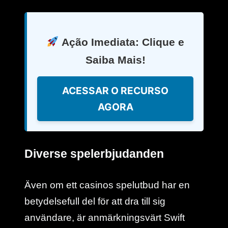
Ação Imediata: Clique e
Saiba Mais!
ACESSAR O RECURSO
AGORA
Diverse spelerbjudanden
Även om ett casinos spelutbud har en
betydelsefull del för att dra till sig
användare, är anmärkningsvärt Swift