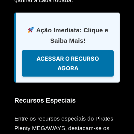
ganhar a cada rodada.
Ação Imediata: Clique e
Saiba Mais!
ACESSAR O RECURSO
AGORA
Recursos Especiais
Entre os recursos especiais do Pirates’
Plenty MEGAWAYS, destacam-se os