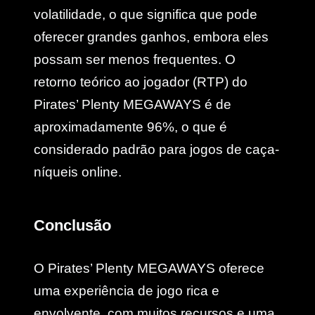
volatilidade, o que significa que pode
oferecer grandes ganhos, embora eles
possam ser menos frequentes. O
retorno teórico ao jogador (RTP) do
Pirates’ Plenty MEGAWAYS é de
aproximadamente 96%, o que é
considerado padrão para jogos de caça-
níqueis online.
Conclusão
O Pirates’ Plenty MEGAWAYS oferece
uma experiência de jogo rica e
envolvente, com muitos recursos e uma