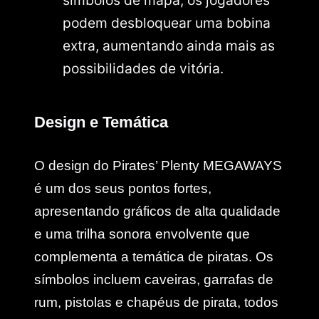
símbolos de mapa, os jogadores
podem desbloquear uma bobina
extra, aumentando ainda mais as
possibilidades de vitória.
Design e Temática
O design do Pirates’ Plenty MEGAWAYS
é um dos seus pontos fortes,
apresentando gráficos de alta qualidade
e uma trilha sonora envolvente que
complementa a temática de piratas. Os
símbolos incluem caveiras, garrafas de
rum, pistolas e chapéus de pirata, todos