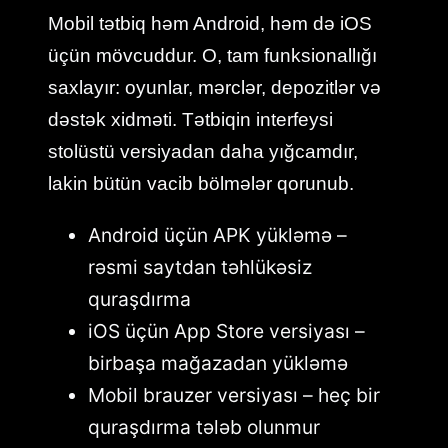
Mobil tətbiq həm Android, həm də iOS
üçün mövcuddur. O, tam funksionallığı
saxlayır: oyunlar, mərclər, depozitlər və
dəstək xidməti. Tətbiqin interfeysi
stolüstü versiyadan daha yığcamdır,
lakin bütün vacib bölmələr qorunub.
Android üçün APK yükləmə –
rəsmi saytdan təhlükəsiz
quraşdırma
iOS üçün App Store versiyası –
birbaşa mağazadan yükləmə
Mobil brauzer versiyası – heç bir
quraşdırma tələb olunmur