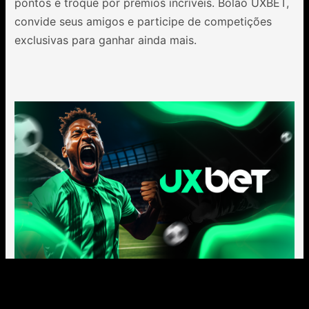
pontos e troque por prêmios incríveis. Bolão UXBET,
convide seus amigos e participe de competições
exclusivas para ganhar ainda mais.