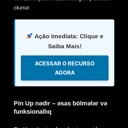
olunur.
Ação Imediata: Clique e
Saiba Mais!
ACESSAR O RECURSO
AGORA
Pin Up nədir – əsas bölmələr və
funksionallıq