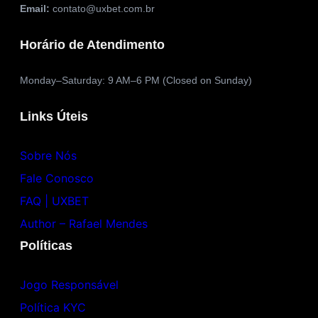
Email:
contato@uxbet.com.br
Horário de Atendimento
Monday–Saturday: 9 AM–6 PM (Closed on Sunday)
Links Úteis
Sobre Nós
Fale Conosco
FAQ | UXBET
Author – Rafael
Mendes
Políticas
Jogo Responsável
Política KYC