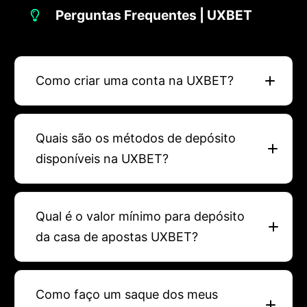
Perguntas Frequentes | UXBET
Como criar uma conta na UXBET?
Quais são os métodos de depósito
disponíveis na UXBET?
Qual é o valor mínimo para depósito
da casa de apostas UXBET?
Como faço um saque dos meus