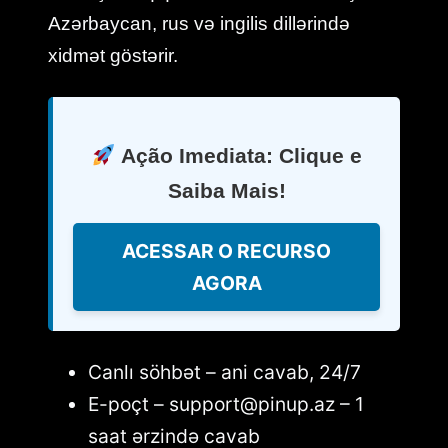
Azərbaycan, rus və ingilis dillərində
xidmət göstərir.
Ação Imediata: Clique e
Saiba Mais!
ACESSAR O RECURSO
AGORA
Canlı söhbət – ani cavab, 24/7
E-poçt –
support@pinup.az
– 1
saat ərzində cavab