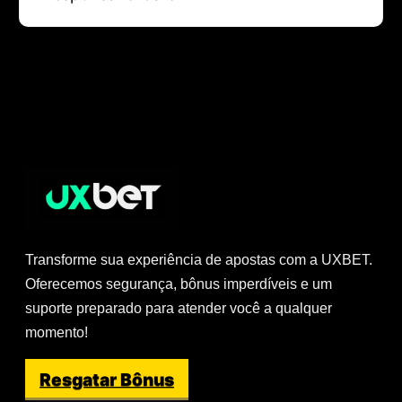
Transforme sua experiência de apostas com a UXBET.
Oferecemos segurança, bônus imperdíveis e um
suporte preparado para atender você a qualquer
momento!
Resgatar Bônus