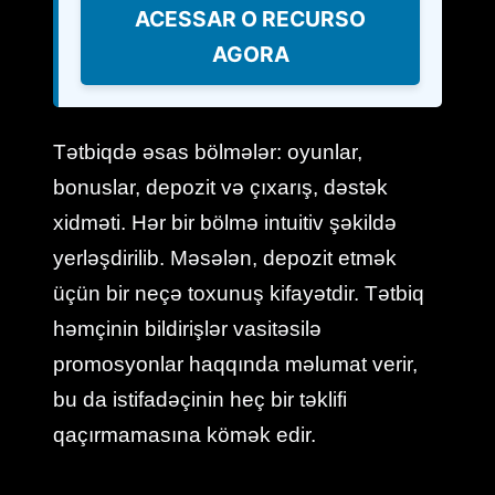
ACESSAR O RECURSO
AGORA
Tətbiqdə əsas bölmələr: oyunlar,
bonuslar, depozit və çıxarış, dəstək
xidməti. Hər bir bölmə intuitiv şəkildə
yerləşdirilib. Məsələn, depozit etmək
üçün bir neçə toxunuş kifayətdir. Tətbiq
həmçinin bildirişlər vasitəsilə
promosyonlar haqqında məlumat verir,
bu da istifadəçinin heç bir təklifi
qaçırmamasına kömək edir.