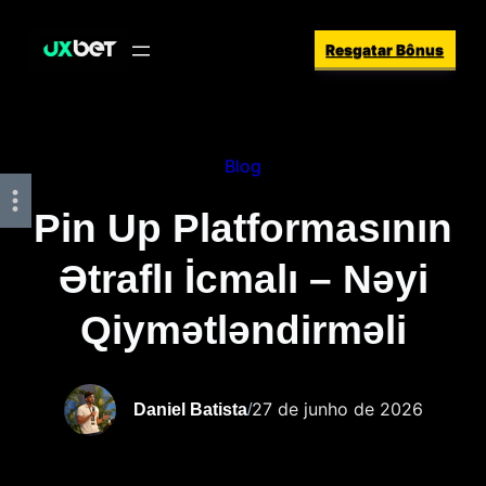
Pular
Resgatar Bônus
para
o
conteúdo
Blog
Pin Up Platformasının
Ətraflı İcmalı – Nəyi
Qiymətləndirməli
27 de junho de 2026
Daniel Batista
/