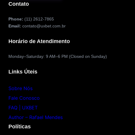
Contato
Phone:
(11) 2612-7865
Email:
contato@uxbet.com.br
Horário de Atendimento
Monday–Saturday: 9 AM–6 PM (Closed on Sunday)
Links Úteis
Sobre Nós
Fale Conosco
FAQ | UXBET
Author – Rafael
Mendes
Políticas