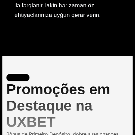
ilə fərqlənir, lakin hər zaman öz
ehtiyaclarınıza uyğun qərar verin.
UXBET
Promoções em
Destaque na
UXBET
Bônus de Primeiro Depósito, dobre suas chances