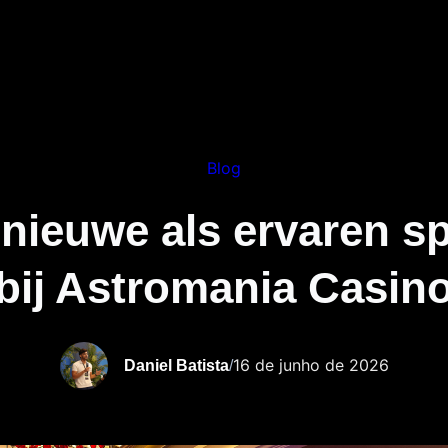
Blog
 nieuwe als ervaren sp
bij Astromania Casin
16 de junho de 2026
Daniel Batista
/