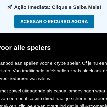
Ação Imediata: Clique e Saiba Mais!
ACESSAR O RECURSO AGORA
oor alle spelers
nbod aan spellen voor elk type speler. Of je nu een 
rijken. Van traditionele tafelspellen zoals blackjack
oor iedereen wat wils is.
 met zowel uitdagende als casual omgevingen waar 
g van een echt casino direct naar je scherm en cre
dekken, zijn we ervan overtuigd dat je bij Astromania