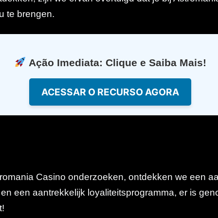
u te brengen.
Ação Imediata: Clique e Saiba Mais!
ACESSAR O RECURSO AGORA
romania Casino onderzoeken, ontdekken we een aan
n een aantrekkelijk loyaliteitsprogramma, er is gen
t!