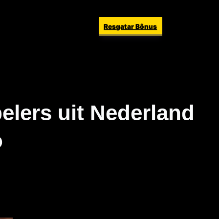
Resgatar Bônus
elers uit Nederland
o