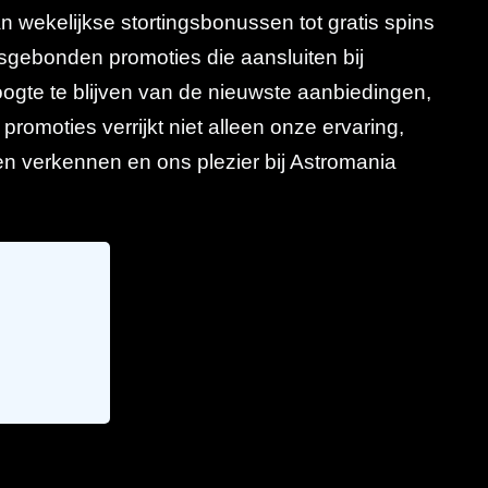
wekelijkse stortingsbonussen tot gratis spins
nsgebonden promoties die aansluiten bij
ogte te blijven van de nieuwste aanbiedingen,
romoties verrijkt niet alleen onze ervaring,
en verkennen en ons plezier bij Astromania