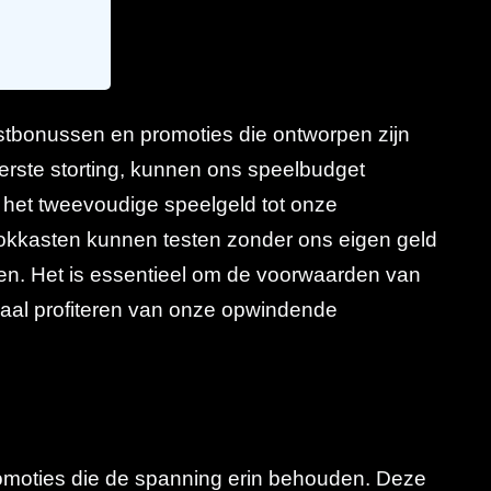
stbonussen en promoties die ontworpen zijn
erste storting, kunnen ons speelbudget
 het tweevoudige speelgeld tot onze
gokkasten kunnen testen zonder ons eigen geld
ten. Het is essentieel om de voorwaarden van
imaal profiteren van onze opwindende
omoties die de spanning erin behouden. Deze