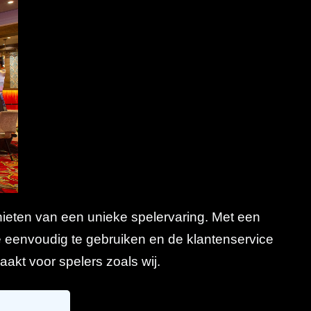
nieten van een unieke spelervaring. Met een
ce eenvoudig te gebruiken en de klantenservice
akt voor spelers zoals wij.