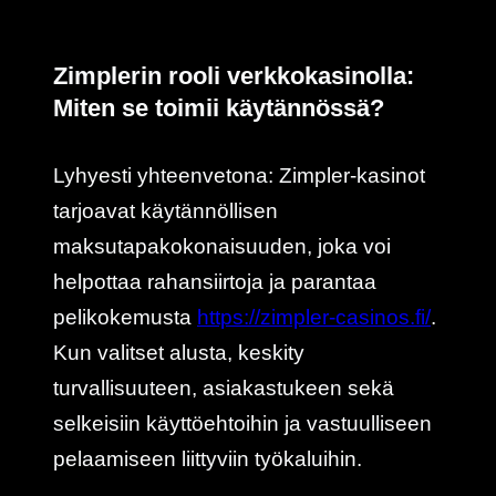
Zimplerin rooli verkkokasinolla:
Miten se toimii käytännössä?
Lyhyesti yhteenvetona: Zimpler-kasinot
tarjoavat käytännöllisen
maksutapakokonaisuuden, joka voi
helpottaa rahansiirtoja ja parantaa
pelikokemusta
https://zimpler-casinos.fi/
.
Kun valitset alusta, keskity
turvallisuuteen, asiakastukeen sekä
selkeisiin käyttöehtoihin ja vastuulliseen
pelaamiseen liittyviin työkaluihin.