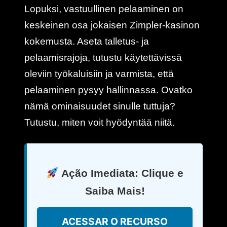
Lopuksi, vastuullinen pelaaminen on
keskeinen osa jokaisen Zimpler-kasinon
kokemusta. Aseta talletus- ja
pelaamisrajoja, tutustu käytettävissä
oleviin työkaluisiin ja varmista, että
pelaaminen pysyy hallinnassa. Ovatko
nämä ominaisuudet sinulle tuttuja?
Tutustu, miten voit hyödyntää niitä.
Ação Imediata: Clique e
Saiba Mais!
ACESSAR O RECURSO