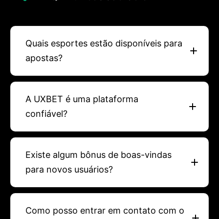
Quais esportes estão disponíveis para
apostas?
A UXBET é uma plataforma
confiável?
Existe algum bônus de boas-vindas
para novos usuários?
Como posso entrar em contato com o