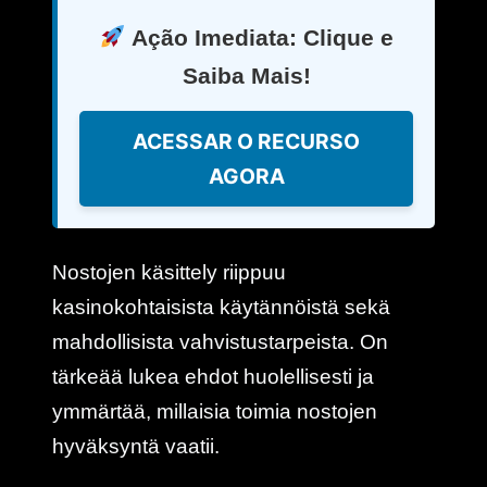
Ação Imediata: Clique e
Saiba Mais!
ACESSAR O RECURSO
AGORA
Nostojen käsittely riippuu
kasinokohtaisista käytännöistä sekä
mahdollisista vahvistustarpeista. On
tärkeää lukea ehdot huolellisesti ja
ymmärtää, millaisia toimia nostojen
hyväksyntä vaatii.