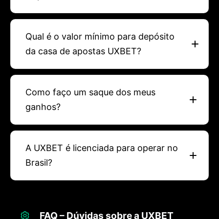
Qual é o valor mínimo para depósito
da casa de apostas UXBET?
Como faço um saque dos meus
ganhos?
A UXBET é licenciada para operar no
Brasil?
FAQ – Dúvidas sobre a UXBET