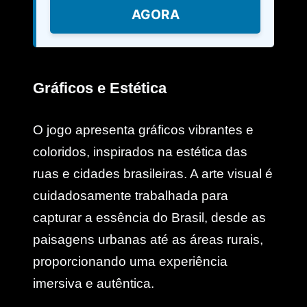
AGORA
Gráficos e Estética
O jogo apresenta gráficos vibrantes e
coloridos, inspirados na estética das
ruas e cidades brasileiras. A arte visual é
cuidadosamente trabalhada para
capturar a essência do Brasil, desde as
paisagens urbanas até as áreas rurais,
proporcionando uma experiência
imersiva e autêntica.