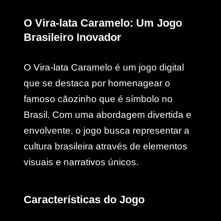
O Vira-lata Caramelo: Um Jogo
Brasileiro Inovador
O Vira-lata Caramelo é um jogo digital
que se destaca por homenagear o
famoso cãozinho que é símbolo no
Brasil. Com uma abordagem divertida e
envolvente, o jogo busca representar a
cultura brasileira através de elementos
visuais e narrativos únicos.
Características do Jogo