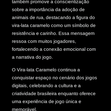
também promove a conscientização
sobre a importância da adoção de
animais de rua, destacando a figura do
vira-lata caramelo como um símbolo de
resistência e carinho. Essa mensagem
ressoa com muitos jogadores,
fortalecendo a conexão emocional com
a narrativa do jogo.
O Vira-lata Caramelo continua a
conquistar espaço no cenário dos jogos
digitais, celebrando a cultura e a
criatividade brasileira enquanto oferece
uma experiência de jogo única e
memorável.