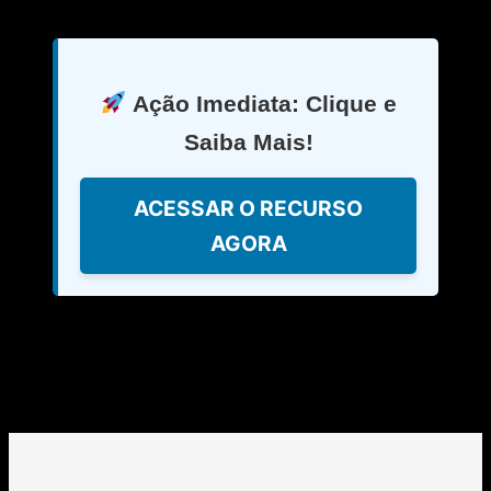
Ação Imediata: Clique e
Saiba Mais!
ACESSAR O RECURSO
AGORA