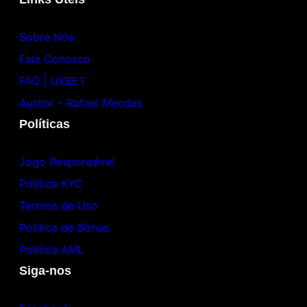
Sobre Nós
Fale Conosco
FAQ | UXBET
Author – Rafael
Mendes
Políticas
Jogo Responsável
Política KYC
Termos de Uso
Política de Bônus
Política AML
Siga-nos