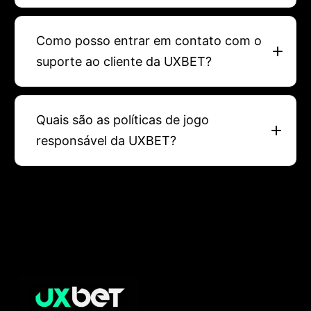
Como posso entrar em contato com o
suporte ao cliente da UXBET?
Quais são as políticas de jogo
responsável da UXBET?