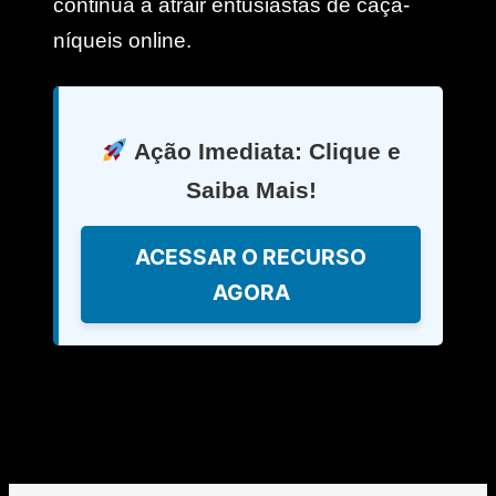
continua a atrair entusiastas de caça-
níqueis online.
Ação Imediata: Clique e
Saiba Mais!
ACESSAR O RECURSO
AGORA