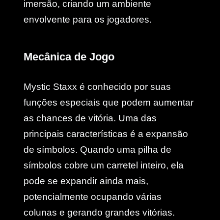
imersão, criando um ambiente
envolvente para os jogadores.
Mecânica de Jogo
Mystic Staxx é conhecido por suas
funções especiais que podem aumentar
as chances de vitória. Uma das
principais características é a expansão
de símbolos. Quando uma pilha de
símbolos cobre um carretel inteiro, ela
pode se expandir ainda mais,
potencialmente ocupando várias
colunas e gerando grandes vitórias.