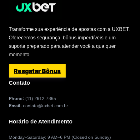
Transforme sua experiência de apostas com a UXBET.
Oferecemos segurança, bônus imperdíveis e um
suporte preparado para atender você a qualquer
momento!
Resgatar Bônus
Contato
Phone:
(11) 2612-7865
Email:
contato@uxbet.com.br
Horário de Atendimento
Monday–Saturday: 9 AM–6 PM (Closed on Sunday)