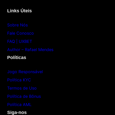
Links Úteis
Sobre Nós
Fale Conosco
FAQ | UXBET
Author – Rafael
Mendes
Políticas
Jogo Responsável
Política KYC
Termos de Uso
Política de Bônus
Política AML
Siga-nos