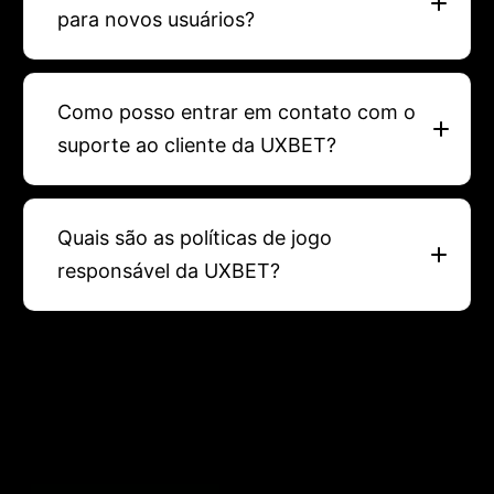
para novos usuários?
Como posso entrar em contato com o
suporte ao cliente da UXBET?
Quais são as políticas de jogo
responsável da UXBET?