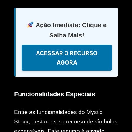
Ação Imediata: Clique e
Saiba Mais!
ACESSAR O RECURSO
AGORA
Funcionalidades Especiais
Entre as funcionalidades do Mystic
Staxx, destaca-se o recurso de símbolos
expansíveis. Este recurso é ativado