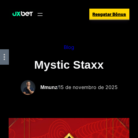
Pular
Resgatar Bônus
para
o
conteúdo
Blog
Mystic Staxx
15 de novembro de 2025
Mmunz
/