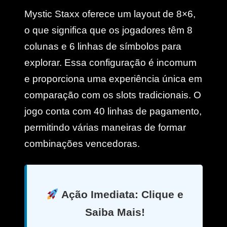
Mystic Staxx oferece um layout de 8×6,
o que significa que os jogadores têm 8
colunas e 6 linhas de símbolos para
explorar. Essa configuração é incomum
e proporciona uma experiência única em
comparação com os slots tradicionais. O
jogo conta com 40 linhas de pagamento,
permitindo várias maneiras de formar
combinações vencedoras.
Ação Imediata: Clique e
Saiba Mais!