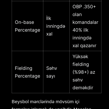
OBP .350+
olan
İlk
On-base
komandalar
inningdə
Percentage
40% ilk
xal
inningdə
xal qazanır
Yüksək
fielding
Fielding
Səhv
(%98+) az
Percentage
sayı
səhv
deməkdir
Beysbol mərclərində mövsüm içi