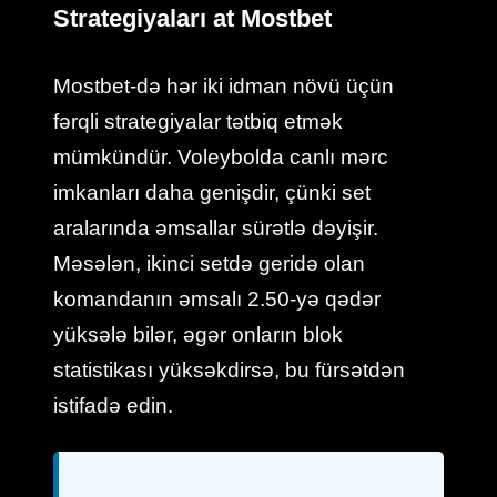
Strategiyaları at Mostbet
Mostbet-də hər iki idman növü üçün
fərqli strategiyalar tətbiq etmək
mümkündür. Voleybolda canlı mərc
imkanları daha genişdir, çünki set
aralarında əmsallar sürətlə dəyişir.
Məsələn, ikinci setdə geridə olan
komandanın əmsalı 2.50-yə qədər
yüksələ bilər, əgər onların blok
statistikası yüksəkdirsə, bu fürsətdən
istifadə edin.