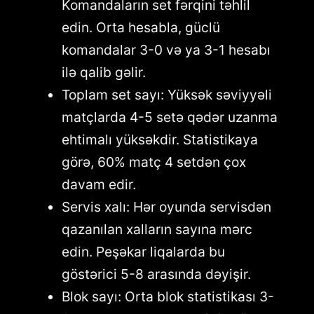
Komandaların set fərqini təhlil
edin. Orta hesabla, güclü
komandalar 3-0 və ya 3-1 hesabı
ilə qalib gəlir.
Toplam set sayı: Yüksək səviyyəli
matçlarda 4-5 setə qədər uzanma
ehtimalı yüksəkdir. Statistikaya
görə, 60% matç 4 setdən çox
davam edir.
Servis xalı: Hər oyunda servisdən
qazanılan xalların sayına mərc
edin. Peşəkar liqalarda bu
göstərici 5-8 arasında dəyişir.
Blok sayı: Orta blok statistikası 3-