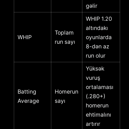
gəlir
WHIP 1.20
altındakı
Toplam
WHIP
oyunlarda
run sayı
8-dən az
run olur
Yüksək
vuruş
ortalaması
Batting
Homerun
(.280+)
Average
sayı
homerun
ehtimalını
artırır