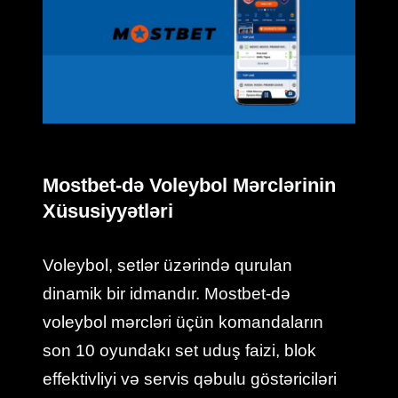
Mostbet-də Voleybol Mərclərinin
Xüsusiyyətləri
Voleybol, setlər üzərində qurulan
dinamik bir idmandır. Mostbet-də
voleybol mərcləri üçün komandaların
son 10 oyundakı set uduş faizi, blok
effektivliyi və servis qəbulu göstəriciləri