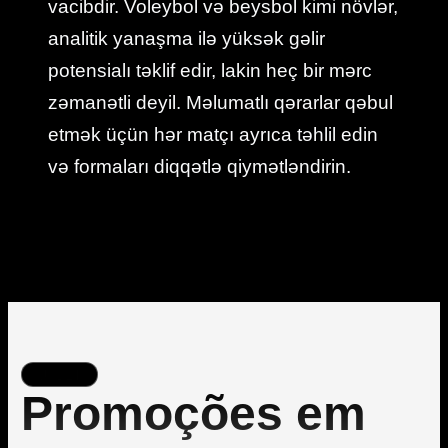
vacibdir. Voleybol və beysbol kimi növlər,
analitik yanaşma ilə yüksək gəlir
potensialı təklif edir, lakin heç bir mərc
zəmanətli deyil. Məlumatlı qərarlar qəbul
etmək üçün hər matçı ayrıca təhlil edin
və formaları diqqətlə qiymətləndirin.
UXBET
Promoções em