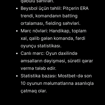
qəbulu səhvləri.
Beysbol üçün təhlil: Pitçerin ERA
trendi, komandanın batting
ortalaması, fielding səhvləri.
Mərc növləri: Handikap, toplam
xal, qalib gələn komanda, fərdi
oyunçu statistikası.
Canlı mərc: Oyun daxilində
əmsalların dəyişməsi, sürətli qərar
vermə tələb edir.
Statistika bazası: Mostbet-də son
10 oyunun məlumatlarına asanlıqla
çatmaq olar.