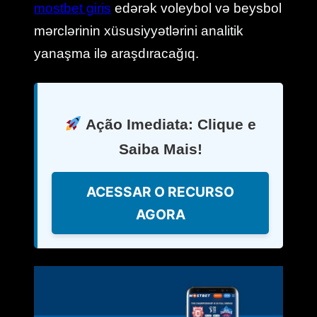
mostbet giris
edərək voleybol və beysbol
mərclərinin xüsusiyyətlərini analitik
yanaşma ilə araşdıracağıq.
Ação Imediata: Clique e
Saiba Mais!
ACESSAR O RECURSO
AGORA