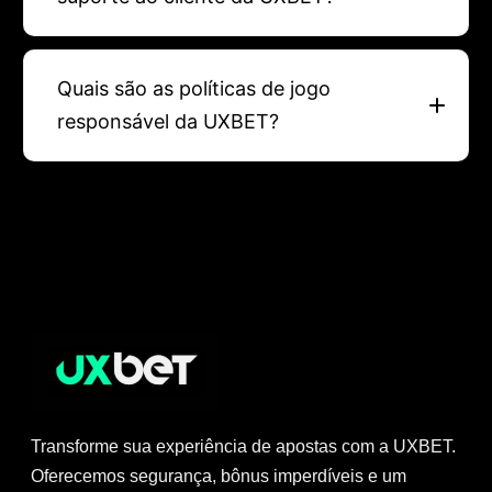
Quais são as políticas de jogo
responsável da UXBET?
Transforme sua experiência de apostas com a UXBET.
Oferecemos segurança, bônus imperdíveis e um