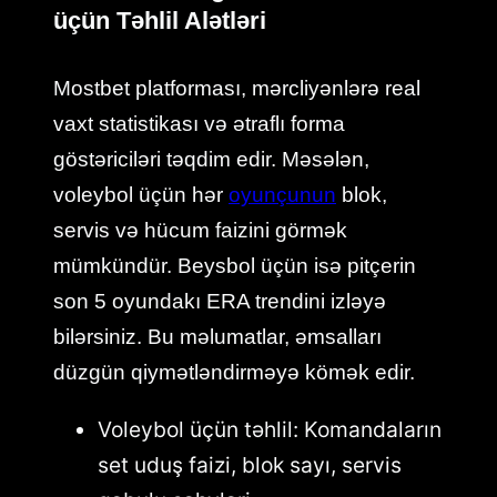
üçün Təhlil Alətləri
Mostbet platforması, mərcliyənlərə real
vaxt statistikası və ətraflı forma
göstəriciləri təqdim edir. Məsələn,
voleybol üçün hər
oyunçunun
blok,
servis və hücum faizini görmək
mümkündür. Beysbol üçün isə pitçerin
son 5 oyundakı ERA trendini izləyə
bilərsiniz. Bu məlumatlar, əmsalları
düzgün qiymətləndirməyə kömək edir.
Voleybol üçün təhlil: Komandaların
set uduş faizi, blok sayı, servis