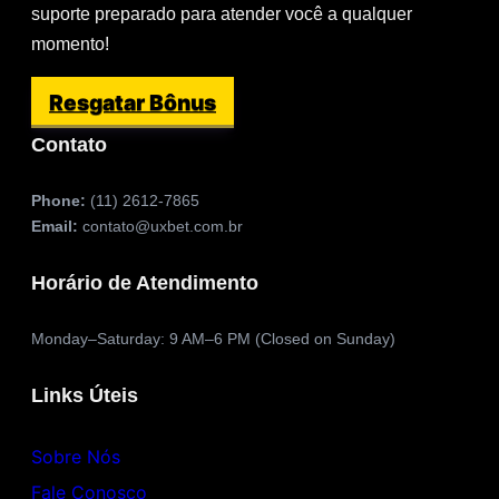
suporte preparado para atender você a qualquer
momento!
Resgatar Bônus
Contato
Phone:
(11) 2612-7865
Email:
contato@uxbet.com.br
Horário de Atendimento
Monday–Saturday: 9 AM–6 PM (Closed on Sunday)
Links Úteis
Sobre Nós
Fale Conosco