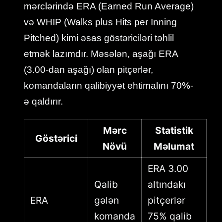
mərclərində ERA (Earned Run Average)
və WHIP (Walks plus Hits per Inning
Pitched) kimi əsas göstəriciləri təhlil
etmək lazımdır. Məsələn, aşağı ERA
(3.00-dan aşağı) olan pitçerlər,
komandaların qalibiyyət ehtimalını 70%-
ə qaldırır.
Mərc
Statistik
Göstərici
Növü
Məlumat
ERA 3.00
Qalib
altındakı
ERA
gələn
pitçerlər
komanda
75% qalib