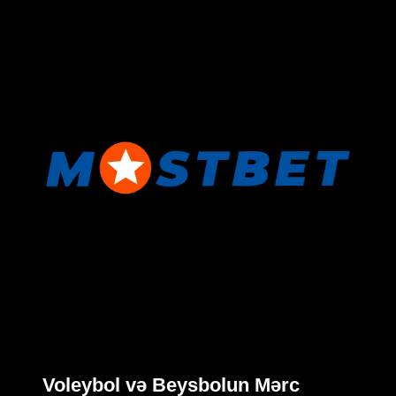
Voleybol və Beysbolun Mərc