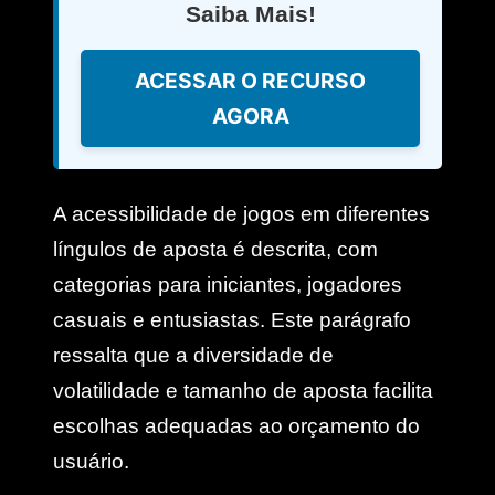
Saiba Mais!
ACESSAR O RECURSO
AGORA
A acessibilidade de jogos em diferentes
língulos de aposta é descrita, com
categorias para iniciantes, jogadores
casuais e entusiastas. Este parágrafo
ressalta que a diversidade de
volatilidade e tamanho de aposta facilita
escolhas adequadas ao orçamento do
usuário.