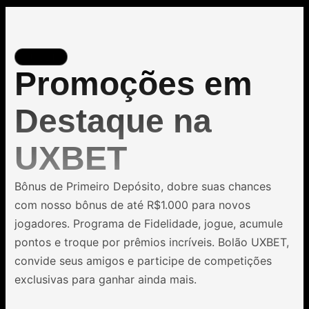
UXBET
Promoções em
Destaque na
UXBET
Bônus de Primeiro Depósito, dobre suas chances
com nosso bônus de até R$1.000 para novos
jogadores. Programa de Fidelidade, jogue, acumule
pontos e troque por prêmios incríveis. Bolão UXBET,
convide seus amigos e participe de competições
exclusivas para ganhar ainda mais.