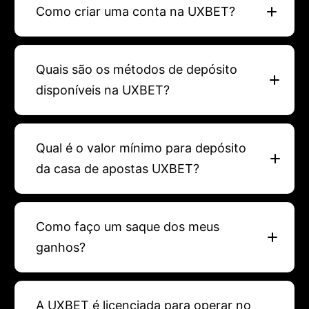
Como criar uma conta na UXBET?
Quais são os métodos de depósito
disponíveis na UXBET?
Qual é o valor mínimo para depósito
da casa de apostas UXBET?
Como faço um saque dos meus
ganhos?
A UXBET é licenciada para operar no