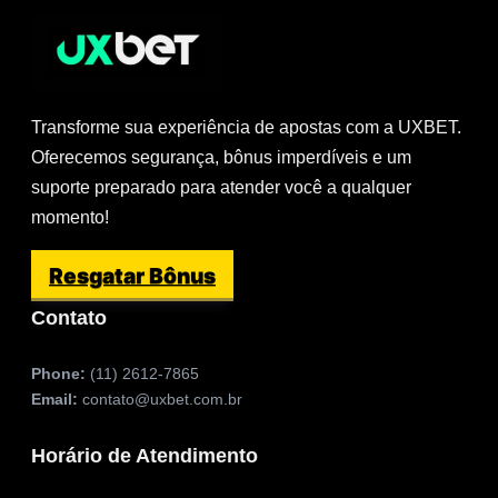
Transforme sua experiência de apostas com a UXBET.
Oferecemos segurança, bônus imperdíveis e um
suporte preparado para atender você a qualquer
momento!
Resgatar Bônus
Contato
Phone:
(11) 2612-7865
Email:
contato@uxbet.com.br
Horário de Atendimento