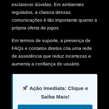
esclarecer dúvidas. Em ambientes
regulados, a clareza dessas
comunicações é tão importante quanto a
própria oferta de jogos.
Em termos de suporte, a presença de
FAQs e contatos diretos cria uma rede
de assistência que reduz incertezas e
aumenta a confiança do usuário.
Ação Imediata: Clique e
Saiba Mais!