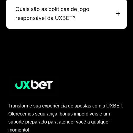
Quais são as políticas de jogo
responsável da UXBET?
Transforme sua experiência de apostas com a UXBET.
Oferecemos segurança, bônus imperdíveis e um
suporte preparado para atender você a qualquer
momento!