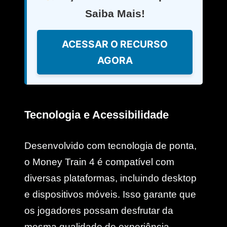
Saiba Mais!
ACESSAR O RECURSO
AGORA
Tecnologia e Acessibilidade
Desenvolvido com tecnologia de ponta,
o Money Train 4 é compatível com
diversas plataformas, incluindo desktop
e dispositivos móveis. Isso garante que
os jogadores possam desfrutar da
mesma qualidade de experiência,