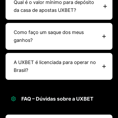
Qual é o valor mínimo para depósito
da casa de apostas UXBET?
Como faço um saque dos meus
ganhos?
A UXBET é licenciada para operar no
Brasil?
FAQ – Dúvidas sobre a UXBET