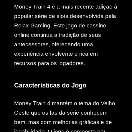
Money Train 4 é a mais recente adição à
popular série de slots desenvolvida pela
Relax Gaming. Este jogo de cassino
online continua a tradição de seus
antecessores, oferecendo uma
experiência envolvente e rica em
recursos para os jogadores.
Características do Jogo
Money Train 4 mantém o tema do Velho
Oeste que os fãs da série conhecem
bem, mas com melhorias gráficas e de
jogabilidade. O jogo é composto por