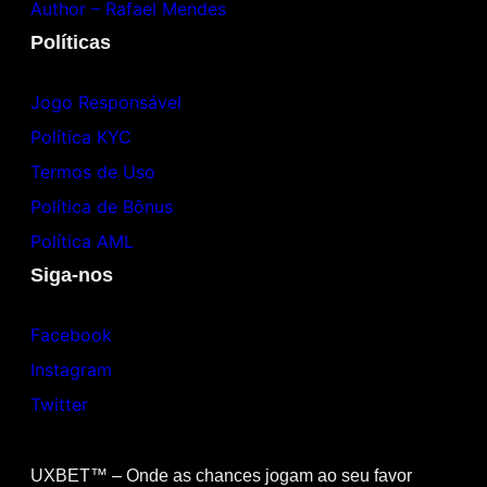
Author – Rafael
Mendes
Políticas
Jogo Responsável
Política KYC
Termos de Uso
Política de Bônus
Política AML
Siga-nos
Facebook
Instagram
Twitter
UXBET™ – Onde as chances jogam ao seu favor