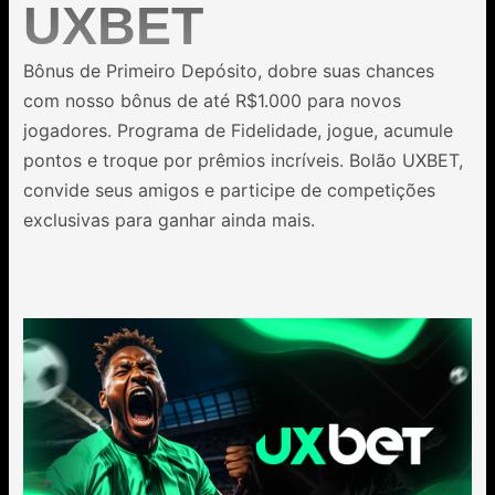
UXBET
Bônus de Primeiro Depósito, dobre suas chances
com nosso bônus de até R$1.000 para novos
jogadores. Programa de Fidelidade, jogue, acumule
pontos e troque por prêmios incríveis. Bolão UXBET,
convide seus amigos e participe de competições
exclusivas para ganhar ainda mais.