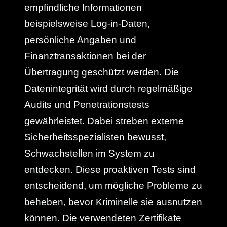
empfindliche Informationen
beispielsweise Log-in-Daten,
persönliche Angaben und
Finanztransaktionen bei der
Übertragung geschützt werden. Die
Datenintegrität wird durch regelmäßige
Audits und Penetrationstests
gewährleistet. Dabei streben externe
Sicherheitsspezialisten bewusst,
Schwachstellen im System zu
entdecken. Diese proaktiven Tests sind
entscheidend, um mögliche Probleme zu
beheben, bevor Kriminelle sie ausnutzen
können. Die verwendeten Zertifikate