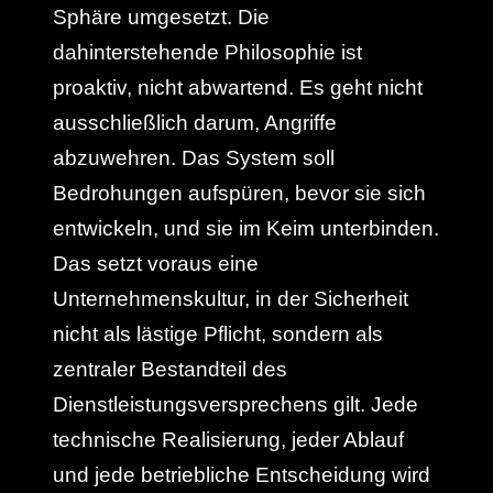
Sphäre umgesetzt. Die
dahinterstehende Philosophie ist
proaktiv, nicht abwartend. Es geht nicht
ausschließlich darum, Angriffe
abzuwehren. Das System soll
Bedrohungen aufspüren, bevor sie sich
entwickeln, und sie im Keim unterbinden.
Das setzt voraus eine
Unternehmenskultur, in der Sicherheit
nicht als lästige Pflicht, sondern als
zentraler Bestandteil des
Dienstleistungsversprechens gilt. Jede
technische Realisierung, jeder Ablauf
und jede betriebliche Entscheidung wird