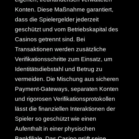
Konten. Diese Maßnahme garantiert,
dass die Spielergelder jederzeit
geschützt und vom Betriebskapital des
Casinos getrennt sind. Bei
Transaktionen werden zusätzliche
Verifikationsschritte zum Einsatz, um
Identitätsdiebstahl und Betrug zu
vermeiden. Die Mischung aus sicheren
Payment-Gateways, separaten Konten
und rigorosen Verifikationsprotokollen
lässt die finanziellen Interaktionen der
Spieler so geschützt wie einen
Aufenthalt in einer physischen
Bankfiliale. Das Casino prüft seine