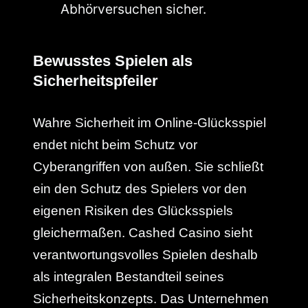
Abhörversuchen sicher.
Bewusstes Spielen als
Sicherheitspfeiler
Wahre Sicherheit im Online-Glücksspiel
endet nicht beim Schutz vor
Cyberangriffen von außen. Sie schließt
ein den Schutz des Spielers vor den
eigenen Risiken des Glücksspiels
gleichermaßen. Cashed Casino sieht
verantwortungsvolles Spielen deshalb
als integralen Bestandteil seines
Sicherheitskonzepts. Das Unternehmen