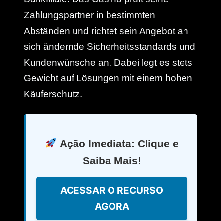
Zahlungspartner in bestimmten
Abständen und richtet sein Angebot an
sich ändernde Sicherheitsstandards und
Kundenwünsche an. Dabei legt es stets
Gewicht auf Lösungen mit einem hohen
Käuferschutz.
Ação Imediata: Clique e
Saiba Mais!
ACESSAR O RECURSO
AGORA