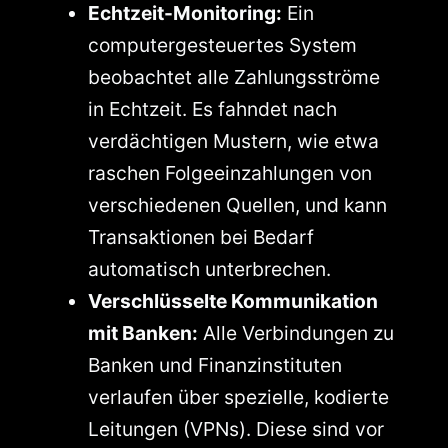
Echtzeit-Monitoring:
Ein
computergesteuertes System
beobachtet alle Zahlungsströme
in Echtzeit. Es fahndet nach
verdächtigen Mustern, wie etwa
raschen Folgeeinzahlungen von
verschiedenen Quellen, und kann
Transaktionen bei Bedarf
automatisch unterbrechen.
Verschlüsselte Kommunikation
mit Banken:
Alle Verbindungen zu
Banken und Finanzinstituten
verlaufen über spezielle, kodierte
Leitungen (VPNs). Diese sind vor