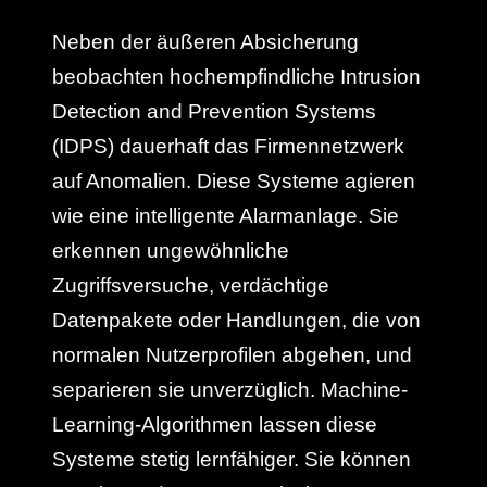
Neben der äußeren Absicherung
beobachten hochempfindliche Intrusion
Detection and Prevention Systems
(IDPS) dauerhaft das Firmennetzwerk
auf Anomalien. Diese Systeme agieren
wie eine intelligente Alarmanlage. Sie
erkennen ungewöhnliche
Zugriffsversuche, verdächtige
Datenpakete oder Handlungen, die von
normalen Nutzerprofilen abgehen, und
separieren sie unverzüglich. Machine-
Learning-Algorithmen lassen diese
Systeme stetig lernfähiger. Sie können