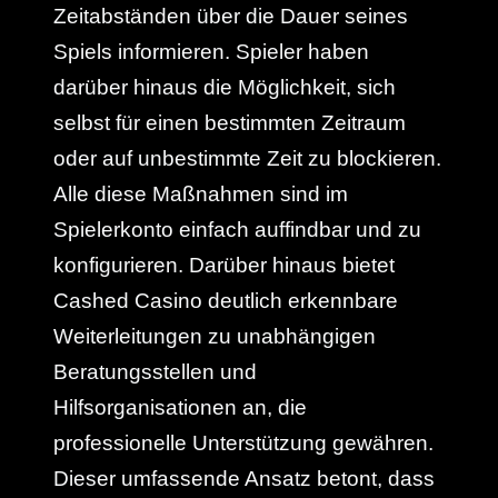
Zeitabständen über die Dauer seines
Spiels informieren. Spieler haben
darüber hinaus die Möglichkeit, sich
selbst für einen bestimmten Zeitraum
oder auf unbestimmte Zeit zu blockieren.
Alle diese Maßnahmen sind im
Spielerkonto einfach auffindbar und zu
konfigurieren. Darüber hinaus bietet
Cashed Casino deutlich erkennbare
Weiterleitungen zu unabhängigen
Beratungsstellen und
Hilfsorganisationen an, die
professionelle Unterstützung gewähren.
Dieser umfassende Ansatz betont, dass