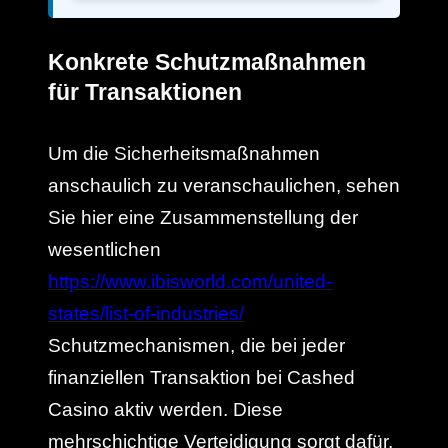
Konkrete Schutzmaßnahmen
für Transaktionen
Um die Sicherheitsmaßnahmen
anschaulich zu veranschaulichen, sehen
Sie hier eine Zusammenstellung der
wesentlichen
https://www.ibisworld.com/united-
states/list-of-industries/
Schutzmechanismen, die bei jeder
finanziellen Transaktion bei Cashed
Casino aktiv werden. Diese
mehrschichtige Verteidigung sorgt dafür,