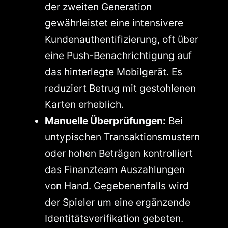
der zweiten Generation
gewährleistet eine intensivere
Kundenauthentifizierung, oft über
eine Push-Benachrichtigung auf
das hinterlegte Mobilgerät. Es
reduziert Betrug mit gestohlenen
Karten erheblich.
Manuelle Überprüfungen:
Bei
untypischen Transaktionsmustern
oder hohen Beträgen kontrolliert
das Finanzteam Auszahlungen
von Hand. Gegebenenfalls wird
der Spieler um eine ergänzende
Identitätsverifikation gebeten.