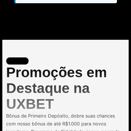
UXBET
Promoções em
Destaque na
UXBET
Bônus de Primeiro Depósito, dobre suas chances
com nosso bônus de até R$1.000 para novos