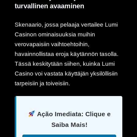
turvallinen avaaminen
Skenaario, jossa pelaaja vertailee Lumi
Casinon ominaisuuksia muihin
verovapaisiin vaihtoehtoihin,
havainnollistaa eroja käytännön tasolla.
Tässä keskitytään siihen, kuinka Lumi
Casino voi vastata käyttäjän yksilöllisiin
tarpeisiin ja toiveisiin.
Ação Imediata: Clique e
Saiba Mais!