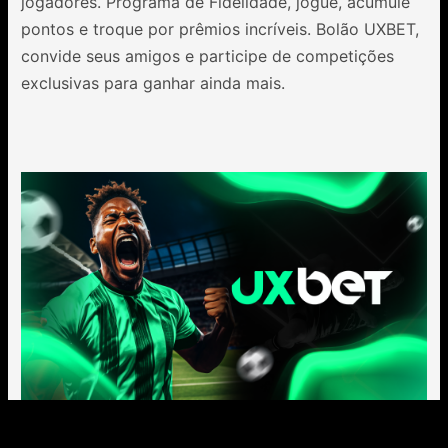
jogadores. Programa de Fidelidade, jogue, acumule
pontos e troque por prêmios incríveis. Bolão UXBET,
convide seus amigos e participe de competições
exclusivas para ganhar ainda mais.