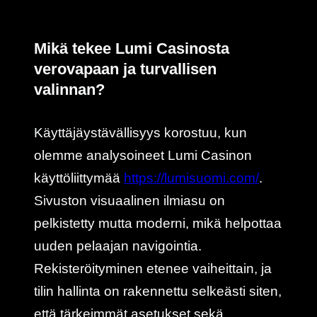
Mikä tekee Lumi Casinosta
verovapaan ja turvallisen
valinnan?
Käyttäjäystävällisyys korostuu, kun
olemme analysoineet Lumi Casinon
käyttöliittymää
https://lumisuomi.com/
.
Sivuston visuaalinen ilmiasu on
pelkistetty mutta moderni, mikä helpottaa
uuden pelaajan navigointia.
Rekisteröityminen etenee vaiheittain, ja
tilin hallinta on rakennettu selkeästi siten,
että tärkeimmät asetukset sekä