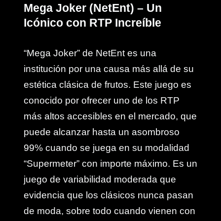
Mega Joker (NetEnt) – Un
Icónico con RTP Increíble
“Mega Joker” de NetEnt es una
institución por una causa más allá de su
estética clásica de frutos. Este juego es
conocido por ofrecer uno de los RTP
más altos accesibles en el mercado, que
puede alcanzar hasta un asombroso
99% cuando se juega en su modalidad
“Supermeter” con importe máximo. Es un
juego de variabilidad moderada que
evidencia que los clásicos nunca pasan
de moda, sobre todo cuando vienen con