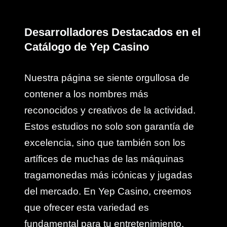
Desarrolladores Destacados en el
Catálogo de Yep Casino
Nuestra página se siente orgullosa de
contener a los nombres más
reconocidos y creativos de la actividad.
Estos estudios no solo son garantía de
excelencia, sino que también son los
artífices de muchas de las máquinas
tragamonedas más icónicas y jugadas
del mercado. En Yep Casino, creemos
que ofrecer esta variedad es
fundamental para tu entretenimiento,