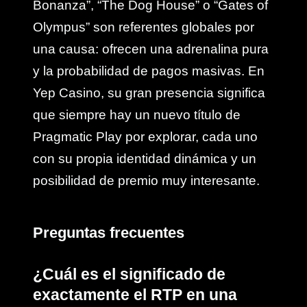
Bonanza”, “The Dog House” o “Gates of
Olympus” son referentes globales por
una causa: ofrecen una adrenalina pura
y la probabilidad de pagos masivas. En
Yep Casino, su gran presencia significa
que siempre hay un nuevo título de
Pragmatic Play por explorar, cada uno
con su propia identidad dinámica y un
posibilidad de premio muy interesante.
Preguntas frecuentes
¿Cuál es el significado de
exactamente el RTP en una