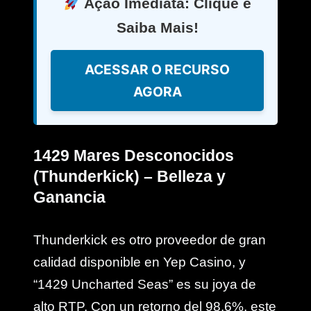
Ação Imediata: Clique e
Saiba Mais!
ACESSAR O RECURSO
AGORA
1429 Mares Desconocidos
(Thunderkick) – Belleza y
Ganancia
Thunderkick es otro proveedor de gran
calidad disponible en Yep Casino, y
“1429 Uncharted Seas” es su joya de
alto RTP. Con un retorno del 98.6%, este