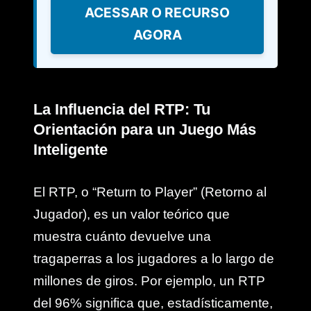
ACESSAR O RECURSO
AGORA
La Influencia del RTP: Tu
Orientación para un Juego Más
Inteligente
El RTP, o “Return to Player” (Retorno al
Jugador), es un valor teórico que
muestra cuánto devuelve una
tragaperras a los jugadores a lo largo de
millones de giros. Por ejemplo, un RTP
del 96% significa que, estadísticamente,