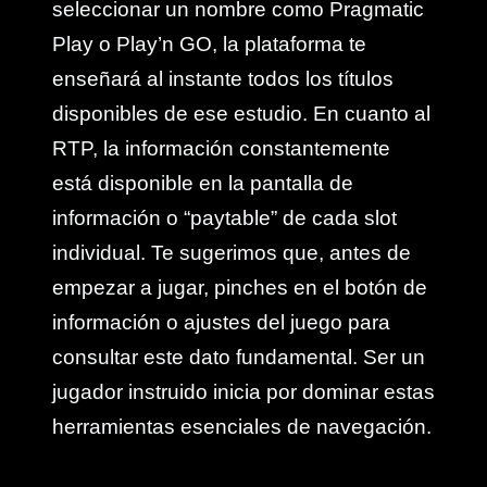
seleccionar un nombre como Pragmatic
Play o Play’n GO, la plataforma te
enseñará al instante todos los títulos
disponibles de ese estudio. En cuanto al
RTP, la información constantemente
está disponible en la pantalla de
información o “paytable” de cada slot
individual. Te sugerimos que, antes de
empezar a jugar, pinches en el botón de
información o ajustes del juego para
consultar este dato fundamental. Ser un
jugador instruido inicia por dominar estas
herramientas esenciales de navegación.