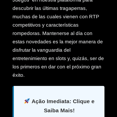
descubrir las últimas tragaperras,
muchas de las cuales vienen con RTP
competitivos y características
rompedoras. Mantenerse al día con
estas novedades es la mejor manera de
disfrutar la vanguardia del
entretenimiento en slots y, quizás, ser de
los primeros en dar con el próximo gran
éxito.
Ação Imediata: Clique e
Saiba Mais!