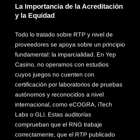
La Importancia de la Acreditación
y la Equidad
Todo lo tratado sobre RTP y nivel de
proveedores se apoya sobre un principio
fundamental: la imparcialidad. En Yep
Casino, no operamos con estudios
cuyos juegos no cuenten con
certificación por laboratorios de pruebas
autónomos y reconocidos a nivel
internacional, como eCOGRA, iTech
Labs o GLI. Estas auditorías
comprueban que el RNG trabaje
correctamente, que el RTP publicado