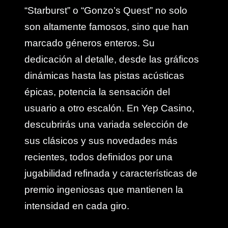
“Starburst” o “Gonzo’s Quest” no solo
son altamente famosos, sino que han
marcado géneros enteros. Su
dedicación al detalle, desde las gráficos
dinámicas hasta las pistas acústicas
épicas, potencia la sensación del
usuario a otro escalón. En Yep Casino,
descubrirás una variada selección de
sus clásicos y sus novedades más
recientes, todos definidos por una
jugabilidad refinada y características de
premio ingeniosas que mantienen la
intensidad en cada giro.