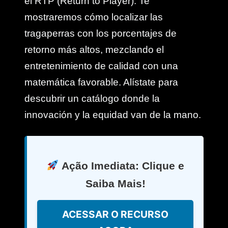
el RTP (Return to Player). Te
mostraremos cómo localizar las
tragaperras con los porcentajes de
retorno más altos, mezclando el
entretenimiento de calidad con una
matemática favorable. Alístate para
descubrir un catálogo donde la
innovación y la equidad van de la mano.
Ação Imediata: Clique e
Saiba Mais!
ACESSAR O RECURSO