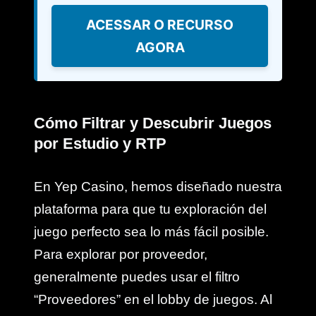
ACESSAR O RECURSO
AGORA
Cómo Filtrar y Descubrir Juegos
por Estudio y RTP
En Yep Casino, hemos diseñado nuestra
plataforma para que tu exploración del
juego perfecto sea lo más fácil posible.
Para explorar por proveedor,
generalmente puedes usar el filtro
“Proveedores” en el lobby de juegos. Al