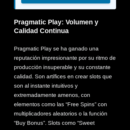
Pragmatic Play: Volumen y
Calidad Continua
Pragmatic Play se ha ganado una
reputación impresionante por su ritmo de
producción insuperable y su constante
calidad. Son artífices en crear slots que
son al instante intuitivos y
extremadamente amenos, con
elementos como las “Free Spins” con
multiplicadores aleatorios o la función
“Buy Bonus”. Slots como “Sweet