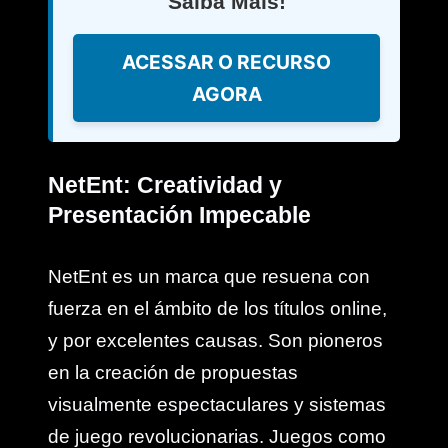
Saiba Mais!
ACESSAR O RECURSO
AGORA
NetEnt: Creatividad y
Presentación Impecable
NetEnt es un marca que resuena con
fuerza en el ámbito de los títulos online,
y por excelentes causas. Son pioneros
en la creación de propuestas
visualmente espectaculares y sistemas
de juego revolucionarias. Juegos como