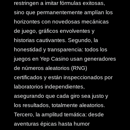
restringen a imitar fórmulas exitosas,
sino que permanentemente amplían los
horizontes con novedosas mecánicas
de juego, gráficos envolventes y
historias cautivantes. Segundo, la
honestidad y transparencia: todos los
juegos en Yep Casino usan generadores
de números aleatorios (RNG)
certificados y están inspeccionados por
laboratorios independientes,
asegurando que cada giro sea justo y
los resultados, totalmente aleatorios.
Tercero, la amplitud temática: desde
aventuras épicas hasta humor