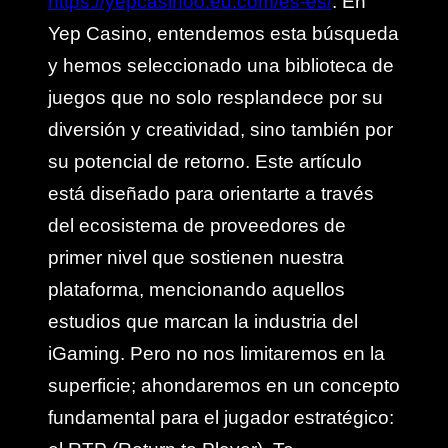
https://yepcasinoo.eu.com/es-es/
. En
Yep Casino, entendemos esta búsqueda
y hemos seleccionado una biblioteca de
juegos que no solo resplandece por su
diversión y creatividad, sino también por
su potencial de retorno. Este artículo
está diseñado para orientarte a través
del ecosistema de proveedores de
primer nivel que sostienen nuestra
plataforma, mencionando aquellos
estudios que marcan la industria del
iGaming. Pero no nos limitaremos en la
superficie; ahondaremos en un concepto
fundamental para el jugador estratégico: