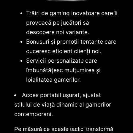
Trăiri de gaming inovatoare care îi
provoacă pe jucători să
descopere noi variante.
Bonusuri și promoții tentante care
cuceresc eficient clienți noi.
Servicii personalizate care
îmbunătățesc mulțumirea și
loialitatea gamerilor.
Acces portabil ușurat, ajustat
stilului de viață dinamic al gamerilor
contemporani.
Pe măsură ce aceste tactici transformă