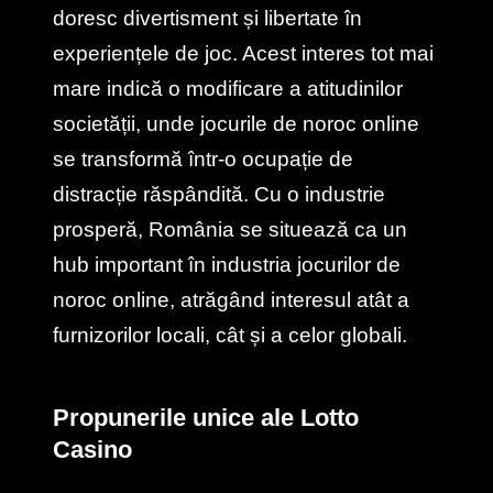
doresc divertisment și libertate în
experiențele de joc. Acest interes tot mai
mare indică o modificare a atitudinilor
societății, unde jocurile de noroc online
se transformă într-o ocupație de
distracție răspândită. Cu o industrie
prosperă, România se situează ca un
hub important în industria jocurilor de
noroc online, atrăgând interesul atât a
furnizorilor locali, cât și a celor globali.
Propunerile unice ale Lotto
Casino