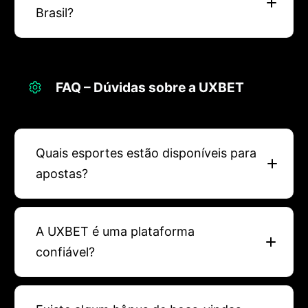
Brasil?
FAQ – Dúvidas sobre a UXBET
Quais esportes estão disponíveis para
apostas?
A UXBET é uma plataforma
confiável?