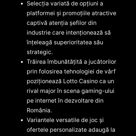
Selecția variată de opțiuni a
platformei și promoțiile atractive
captivă atenția șefilor din
industrie care intenționează să
înțeleagă superioritatea său
strategic.
Trăirea îmbunătățită a jucătorilor
prin folosirea tehnologiei de vârf
poziționează Lotto Casino ca un
rival major în scena gaming-ului
pe internet în dezvoltare din
România.
Variantele versatile de joc și
ofertele personalizate adaugă la