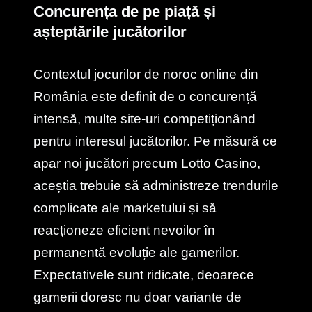
Concurența de pe piață și
așteptările jucătorilor
Contextul jocurilor de noroc online din
România este definit de o concurență
intensă, multe site-uri competiționând
pentru interesul jucătorilor. Pe măsură ce
apar noi jucători precum Lotto Casino,
aceștia trebuie să administreze trendurile
complicate ale marketului și să
reacționeze eficient nevoilor în
permanentă evoluție ale gamerilor.
Expectativele sunt ridicate, deoarece
gamerii doresc nu doar variante de