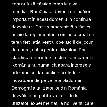
continuă să câștige teren la nivel
mondial, România a devenit un jucător
important în acest domeniu în continuă
dezvoltare. Poziția progresistă a țării cu
privire la reglementările online a creat un
teren fertil atât pentru operatorii de jocuri
de noroc, cât și pentru utilizatori. Prin
stabilirea unei infrastructuri transparente,
România nu numai că apără interesele
utilizatorilor, dar susține și ofertele
inovatoare de pe variate platforme.
Demografia utilizatorilor din România
dezvăluie un public variat – de la
utilizatori experimentați la noii veniți care