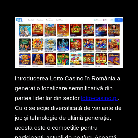
Introducerea Lotto Casino în România a
generat o focalizare semnificativă din
partea liderilor din sector
lotto-casino.pl
.
Cu o selecție diversificată de variante de
joc și tehnologie de ultimă generație,
acesta este o competiție pentru
participanții actuali de pe târg. Această