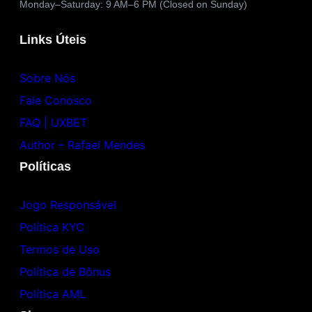
Monday–Saturday: 9 AM–6 PM (Closed on Sunday)
Links Úteis
Sobre Nós
Fale Conosco
FAQ | UXBET
Author – Rafael
Mendes
Políticas
Jogo Responsável
Política KYC
Termos de Uso
Política de Bônus
Política AML