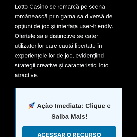
Lotto Casino se remarcă pe scena
românească prin gama sa diversă de
opțiuni de joc și interfața user-friendly.
Ofertele sale distinctive se cater
utilizatorilor care caută libertate în
experiențele lor de joc, evidențiind
strategii creative și caracteristici loto
atractive.
Ação Imediata: Clique e
Saiba Mais!
ACESSAR O RECURSO