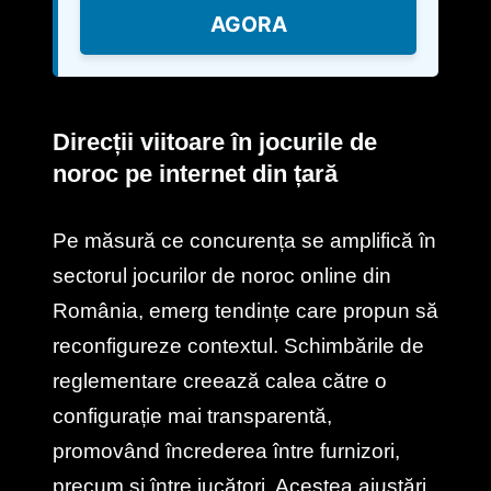
AGORA
Direcții viitoare în jocurile de
noroc pe internet din țară
Pe măsură ce concurența se amplifică în
sectorul jocurilor de noroc online din
România, emerg tendințe care propun să
reconfigureze contextul. Schimbările de
reglementare creează calea către o
configurație mai transparentă,
promovând încrederea între furnizori,
precum și între jucători. Acestea ajustări