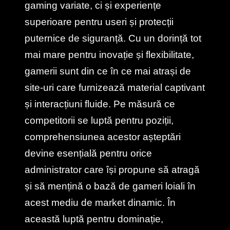
gaming variate, ci și experiențe
superioare pentru useri și protecții
puternice de siguranță. Cu un dorință tot
mai mare pentru inovație și flexibilitate,
gamerii sunt din ce în ce mai atrași de
site-uri care furnizează material captivant
și interacțiuni fluide. Pe măsură ce
competitorii se luptă pentru poziții,
comprehensiunea acestor așteptări
devine esențială pentru orice
administrator care își propune să atragă
și să mențină o bază de gameri loiali în
acest mediu de market dinamic. În
această luptă pentru dominație,