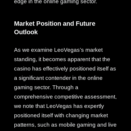
edge in the online gaming sector.
Market Position and Future
Outlook
As we examine LeoVegas’s market
standing, it becomes apparent that the
casino has effectively positioned itself as
a significant contender in the online
gaming sector. Through a
comprehensive competitive assessment,
we note that LeoVegas has expertly
positioned itself with changing market
patterns, such as mobile gaming and live