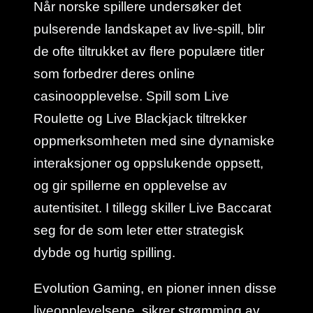
Når norske spillere undersøker det
pulserende landskapet av live-spill, blir
de ofte tiltrukket av flere populære titler
som forbedrer deres online
casinoopplevelse. Spill som Live
Roulette og Live Blackjack tiltrekker
oppmerksomheten med sine dynamiske
interaksjoner og oppslukende oppsett,
og gir spillerne en opplevelse av
autentisitet. I tillegg skiller Live Baccarat
seg for de som leter etter strategisk
dybde og hurtig spilling.
Evolution Gaming, en pioner innen disse
liveopplevelsene, sikrer strømming av