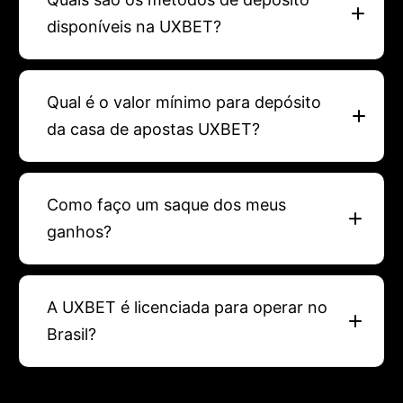
disponíveis na UXBET?
Qual é o valor mínimo para depósito
da casa de apostas UXBET?
Como faço um saque dos meus
ganhos?
A UXBET é licenciada para operar no
Brasil?