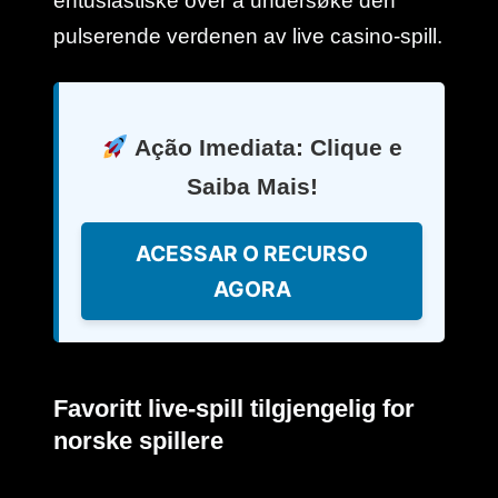
entusiastiske over å undersøke den
pulserende verdenen av live casino-spill.
Ação Imediata: Clique e
Saiba Mais!
ACESSAR O RECURSO
AGORA
Favoritt live-spill tilgjengelig for
norske spillere