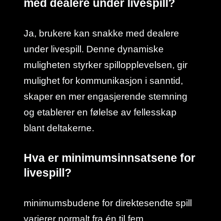
med dealere under livespill?
Ja, brukere kan snakke med dealere
under livespill. Denne dynamiske
muligheten styrker spillopplevelsen, gir
mulighet for kommunikasjon i sanntid,
skaper en mer engasjerende stemning
og etablerer en følelse av fellesskap
blant deltakerne.
Hva er minimumsinnsatsene for
livespill?
minimumsbudene for direktesendte spill
varierer normalt fra én til fem