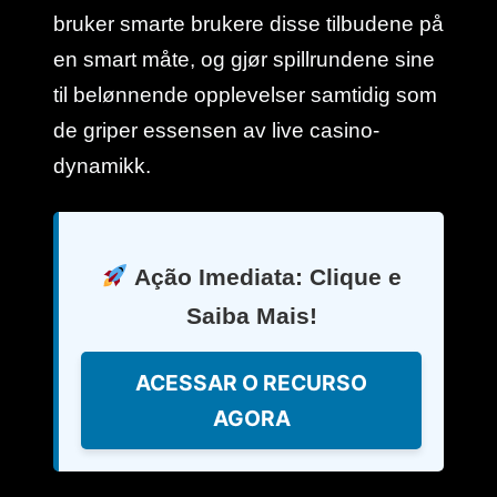
bruker smarte brukere disse tilbudene på
en smart måte, og gjør spillrundene sine
til belønnende opplevelser samtidig som
de griper essensen av live casino-
dynamikk.
Ação Imediata: Clique e
Saiba Mais!
ACESSAR O RECURSO
AGORA