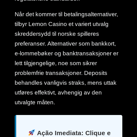
Når det kommer til betalingsalternativer,
tilbyr Lemon Casino et variert utvalg
skreddersydd til norske spilleres
preferanser. Alternativer som bankkort,
e-lommebøker og banktransaksjoner er
lett tilgjengelige, noe som sikrer
problemfrie transaksjoner. Deposits
behandles vanligvis straks, mens uttak
utføres effektivt, avhengig av den
utvalgte måten.
Ação Imediata: Clique e