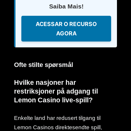
Saiba Mais!
ACESSAR O RECURSO
AGORA
Ofte stilte spørsmål
Hvilke nasjoner har
restriksjoner på adgang til
Lemon Casino live-spill?
Enkelte land har redusert tilgang til
Lemon Casinos direktesendte spill,