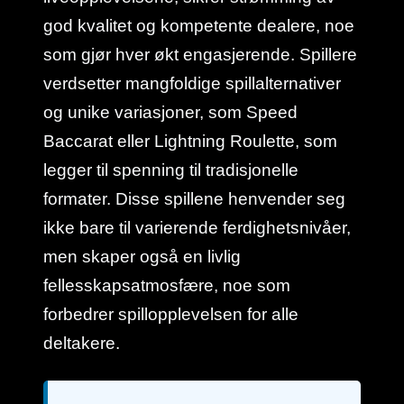
god kvalitet og kompetente dealere, noe
som gjør hver økt engasjerende. Spillere
verdsetter mangfoldige spillalternativer
og unike variasjoner, som Speed
Baccarat eller Lightning Roulette, som
legger til spenning til tradisjonelle
formater. Disse spillene henvender seg
ikke bare til varierende ferdighetsnivåer,
men skaper også en livlig
fellesskapsatmosfære, noe som
forbedrer spillopplevelsen for alle
deltakere.