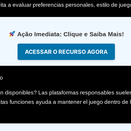
ta a evaluar preferencias personales, estilo de jueg
Ação Imediata: Clique e Saiba Mais!
ACESSAR O RECURSO AGORA
io
disponibles? Las plataformas responsables suelen in
tas funciones ayuda a mantener el juego dentro de l