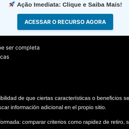
Ação Imediata: Clique e Saiba Mais!
ACESSAR O RECURSO AGORA
be ser completa
icas
bilidad de que ciertas características o beneficios s
ar información adicional en el propio sitio.
mada: comparar criterios como rapidez de retiro, se