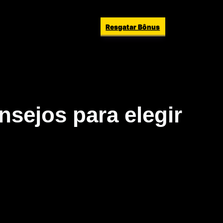
Resgatar Bônus
nsejos para elegir