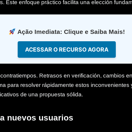
s. Este enfoque práctico facilita una elección funda
Ação Imediata: Clique e Saiba Mais!
ACESSAR O RECURSO AGORA
e contratiempos. Retrasos en verificación, cambios 
orma para resolver rápidamente estos inconvenientes y
icativos de una propuesta sólida.
a nuevos usuarios