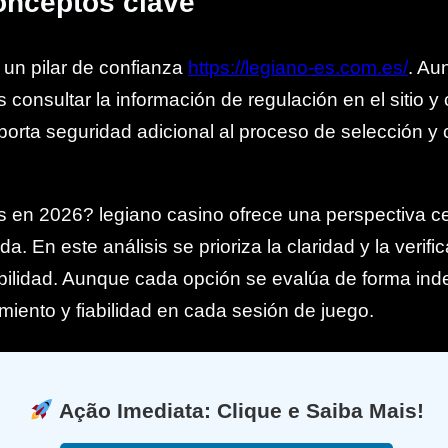
conceptos clave
s un pilar de confianza
https://legiano-es.com.es/
. Au
s consultar la información de regulación en el sitio 
porta seguridad adicional al proceso de selección y
tos en 2026? legiano casino ofrece una perspectiva 
a. En este análisis se prioriza la claridad y la veri
bilidad. Aunque cada opción se evalúa de forma inde
iento y fiabilidad en cada sesión de juego.
Ação Imediata: Clique e Saiba Mais!