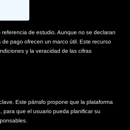
 referencia de estudio. Aunque no se declaran
s de pago ofrecen un marco útil. Este recurso
ndiciones y la veracidad de las cifras
clave. Este párrafo propone que la plataforma
os, para que el usuario pueda planificar su
sponsables.