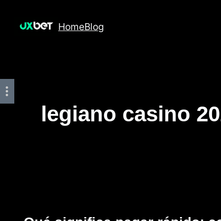
Pular
Home
Blog
para
o
conteúdo
legiano casino 20