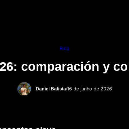
Blog
26: comparación y co
16 de junho de 2026
Daniel Batista
/