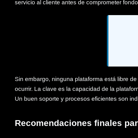
servicio al cliente antes de comprometer fondo
Sin embargo, ninguna plataforma está libre d
ocurrir. La clave es la capacidad de la plataf
Un buen soporte y procesos eficientes son ind
Recomendaciones finales par