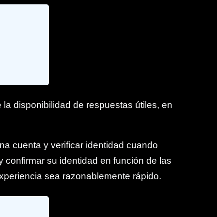
 la disponibilidad de respuestas útiles, en
na cuenta y verificar identidad cuando
 confirmar su identidad en función de las
la experiencia sea razonablemente rápido.