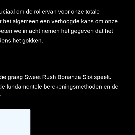
ciaal om de rol ervan voor onze totale
er het algemeen een verhoogde kans om onze
oeten we in acht nemen het gegeven dat het
jdens het gokken.
n die graag Sweet Rush Bonanza Slot speelt.
we de fundamentele berekeningsmethoden en de
: