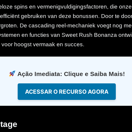
teloze spins en vermenigvuldigingsfactoren, die on
 efficiënt gebruiken van deze bonussen. Door te d
ergroten. De cascading reel-mechaniek voegt nog me
e systemen en functies van Sweet Rush Bonanza ontw
ren voor hoogst vermaak en succes.
Ação Imediata: Clique e Saiba Mais!
ACESSAR O RECURSO AGORA
ntage