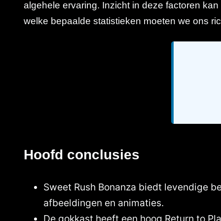
algehele ervaring. Inzicht in deze factoren kan
welke bepaalde statistieken moeten we ons ri
Hoofd conclusies
Sweet Rush Bonanza biedt levendige be
afbeeldingen en animaties.
De gokkast heeft een hoog Return to Pl