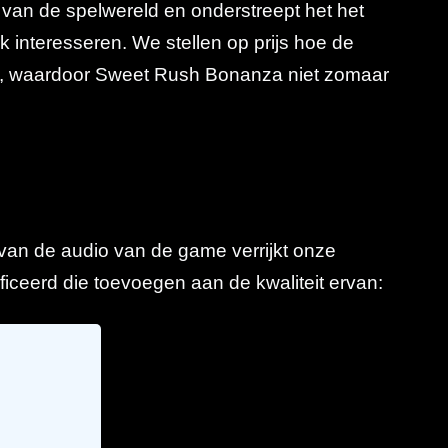
 van de spelwereld en onderstreept het het
k interesseren. We stellen op prijs hoe de
lt, waardoor Sweet Rush Bonanza niet zomaar
 van de audio van de game verrijkt onze
iceerd die toevoegen aan de kwaliteit ervan: