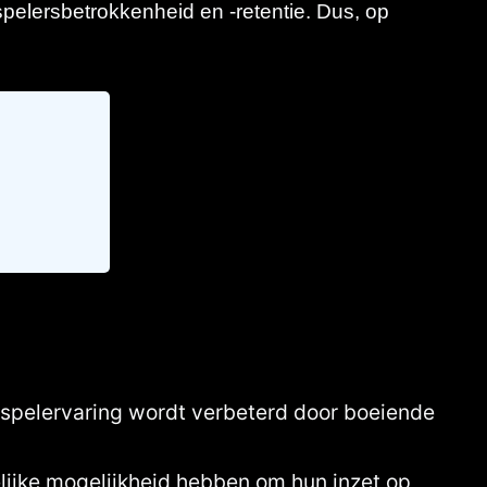
 spelersbetrokkenheid en -retentie. Dus, op
spelervaring wordt verbeterd door boeiende
lijke mogelijkheid hebben om hun inzet op