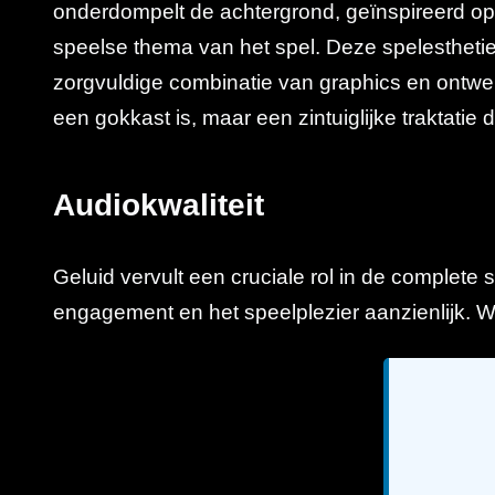
onderdompelt de achtergrond, geïnspireerd op 
speelse thema van het spel. Deze spelesthetiek
zorgvuldige combinatie van graphics en ontw
een gokkast is, maar een zintuiglijke traktatie d
Audiokwaliteit
Geluid vervult een cruciale rol in de complet
engagement en het speelplezier aanzienlijk. W