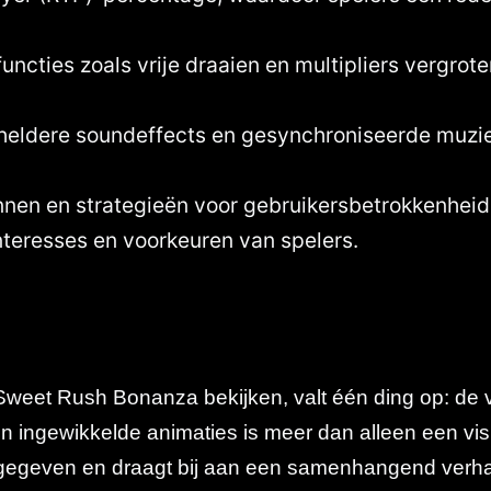
uncties zoals vrije draaien en multipliers vergrot
heldere soundeffects en gesynchroniseerde muzie
nnen en strategieën voor gebruikersbetrokkenheid
teresses en voorkeuren van spelers.
n Sweet Rush Bonanza bekijken, valt één ding op: de 
n ingewikkelde animaties is meer dan alleen een visu
mgegeven en draagt bij aan een samenhangend verhaal 