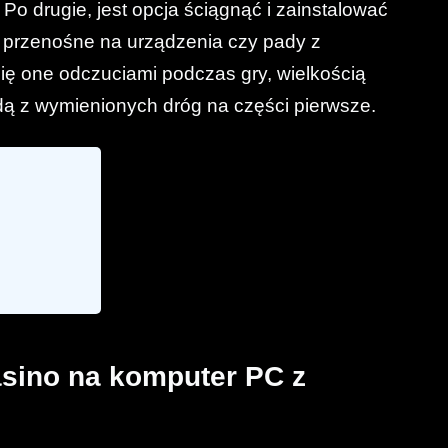
 Po drugie, jest opcja ściągnąć i zainstalować
e przenośne na urządzenia czy pady z
się one odczuciami podczas gry, wielkością
dą z wymienionych dróg na części pierwsze.
asino na komputer PC z