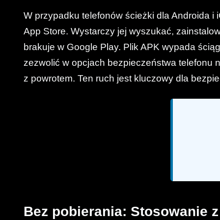
W przypadku telefonów ścieżki dla Androida i 
App Store. Wystarczy jej wyszukać, zainstalow
brakuje w Google Play. Plik APK wypada ściągn
zezwolić w opcjach bezpieczeństwa telefonu na 
z powrotem. Ten ruch jest kluczowy dla bezpie
Bez pobierania: Stosowanie z 