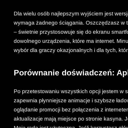
Dla wielu osób najlepszym wyjściem jest wersj
wymaga żadnego ściągania. Oszczędzasz w ten
– świetnie przystosowuje się do ekranu smartfon
dowolnego urządzenia, które ma internet. Minu
wybór dla graczy okazjonalnych i dla tych, k
Porównanie doświadczeń: Apk
Po przetestowaniu wszystkich opcji jestem w s
zapewnia płynniejsze animacje i szybsze ładowa
oglądanie promocji bez połączenia z internete
aktualizacje mają miejsce po stronie kasyna. 
Moja rada jest użyteczna. Jeśli korzystasz gł