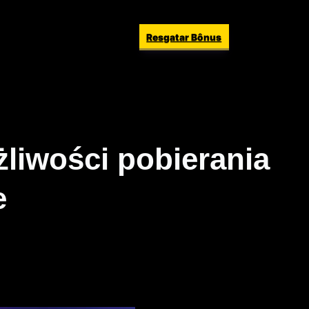
Resgatar Bônus
liwości pobierania
e