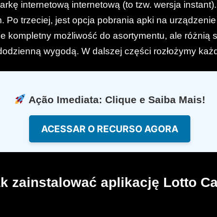
rkę internetową internetową (to tzw. wersja instant).
 Po trzeciej, jest opcja pobrania apki na urządzeni
je kompletny możliwość do asortymentu, ale różnią 
żdodzienną wygodą. W dalszej części rozłożymy każ
Ação Imediata: Clique e Saiba Mais!
ACESSAR O RECURSO AGORA
k zainstalować aplikację Lotto C