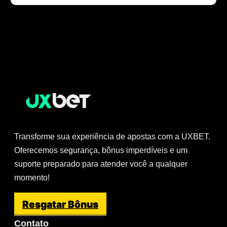
Transforme sua experiência de apostas com a UXBET.
Oferecemos segurança, bônus imperdíveis e um
suporte preparado para atender você a qualquer
momento!
Resgatar Bônus
Contato