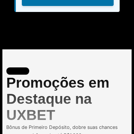
UXBET
Promoções em
Destaque na
UXBET
Bônus de Primeiro Depósito, dobre suas chances