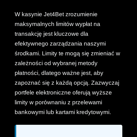
W kasynie Jet4Bet zrozumienie
maksymalnych limitów wypłat na
transakcję jest kluczowe dla
efektywnego zarządzania naszymi
środkami. Limity te mogą się zmieniać w
zależności od wybranej metody
płatności, dlatego ważne jest, aby
zapoznać się z każdą opcją. Zazwyczaj
portfele elektroniczne oferują wyższe
limity w porównaniu z przelewami
bankowymi lub kartami kredytowymi.