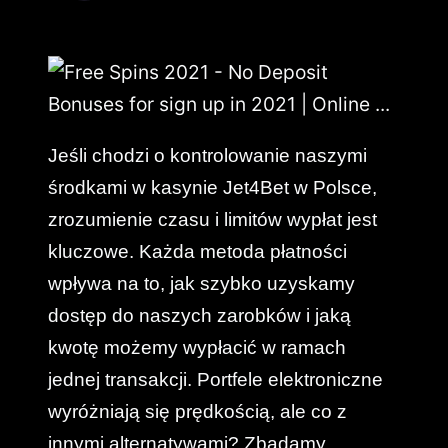
Jeśli chodzi o kontrolowanie naszymi
środkami w kasynie Jet4Bet w Polsce,
zrozumienie czasu i limitów wypłat jest
kluczowe. Każda metoda płatności
wpływa na to, jak szybko uzyskamy
dostęp do naszych zarobków i jaką
kwotę możemy wypłacić w ramach
jednej transakcji. Portfele elektroniczne
wyróżniają się prędkością, ale co z
innymi alternatywami? Zbadamy