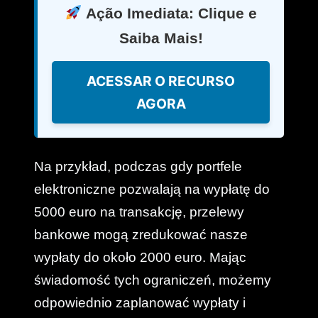
Ação Imediata: Clique e
Saiba Mais!
ACESSAR O RECURSO
AGORA
Na przykład, podczas gdy portfele
elektroniczne pozwalają na wypłatę do
5000 euro na transakcję, przelewy
bankowe mogą zredukować nasze
wypłaty do około 2000 euro. Mając
świadomość tych ograniczeń, możemy
odpowiednio zaplanować wypłaty i