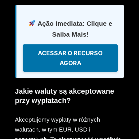
Ação Imediata: Clique e
Saiba Mais!
ACESSAR O RECURSO
AGORA
Jakie waluty są akceptowane
przy wypłatach?
Akceptujemy wypłaty w różnych
walutach, w tym EUR, USD i