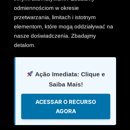
odmiennościom w okresie
przetwarzania, limitach i istotnym
elementom, które mogą oddziaływać na
nasze doświadczenia. Zbadajmy
detalom.
Ação Imediata: Clique e
Saiba Mais!
ACESSAR O RECURSO
AGORA