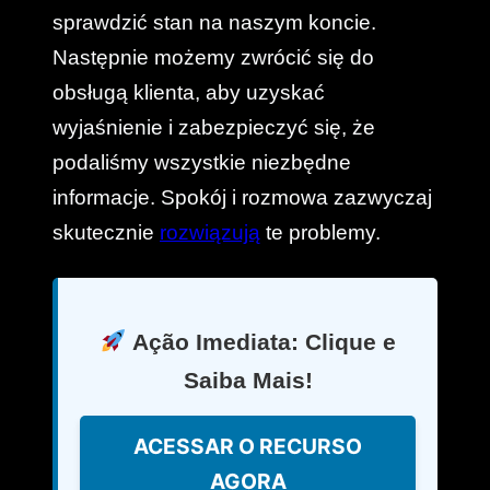
sprawdzić stan na naszym koncie.
Następnie możemy zwrócić się do
obsługą klienta, aby uzyskać
wyjaśnienie i zabezpieczyć się, że
podaliśmy wszystkie niezbędne
informacje. Spokój i rozmowa zazwyczaj
skutecznie
rozwiązują
te problemy.
Ação Imediata: Clique e
Saiba Mais!
ACESSAR O RECURSO
AGORA