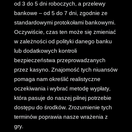
od 3 do 5 dni roboczych, a przelewy
bankowe – od 5 do 7 dni, zgodnie ze
standardowymi protokołami bankowymi.
Oczywiście, czas ten może się zmieniać
w zależności od polityki danego banku
lub dodatkowych kontroli
bezpieczeństwa przeprowadzanych
przez kasyno. Znajomość tych niuansów
pomaga nam określić realistyczne
oczekiwania i wybrać metodę wypłaty,
która pasuje do naszej pilnej potrzebie
dostępu do środków. Zrozumienie tych
terminów poprawia nasze wrażenia z
gry.