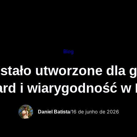
Blog
stało utworzone dla 
ard i wiarygodność w 
16 de junho de 2026
Daniel Batista
/