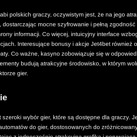
bi polskich graczy, oczywistym jest, że na jego atr
, dostarczając mocne szyfrowanie i pełną zgodność
rony informacji. Co więcej, intuicyjny interface wz
ach. Interesujące bonusy i akcje Jet4bet również o
łaty. Co ważne, kasyno zobowiązuje się w odpowied
menty budują atrakcyjne środowisko, w którym woln
torze gier.
ie
 szeroki wybór gier, które są dostępne dla graczy.
r automatów do gier, dostosowanych do zróżnicowa
tając z jednocześnie atrakcyjną grafiką i porywającą