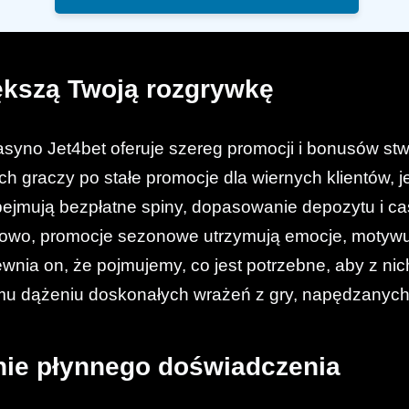
ększą Twoją rozgrywkę
syno Jet4bet oferuje szereg promocji i bonusów st
h graczy po stałe promocje dla wiernych klientów, 
obejmują bezpłatne spiny, dopasowanie depozytu i 
tkowo, promocje sezonowe utrzymują emocje, motywu
ewnia on, że pojmujemy, co jest potrzebne, aby z nic
mu dążeniu doskonałych wrażeń z gry, napędzanych
nie płynnego doświadczenia