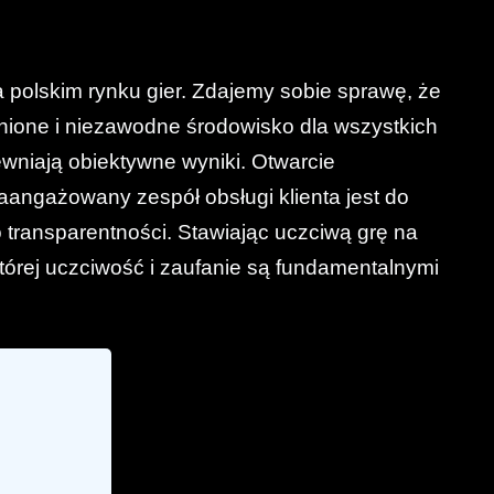
 polskim rynku gier. Zdajemy sobie sprawę, że
onione i niezawodne środowisko dla wszystkich
ewniają obiektywne wyniki. Otwarcie
aangażowany zespół obsługi klienta jest do
 transparentności. Stawiając uczciwą grę na
tórej uczciwość i zaufanie są fundamentalnymi