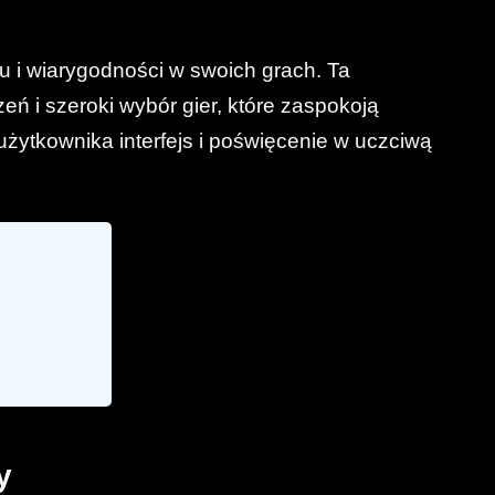
 i wiarygodności w swoich grach. Ta
ń i szeroki wybór gier, które zaspokoją
użytkownika interfejs i poświęcenie w uczciwą
y