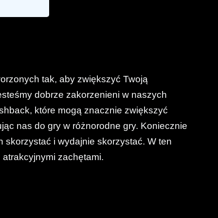
worzonych tak, aby zwiększyć Twoją
jesteśmy dobrze zakorzenieni w naszych
cashback, które mogą znacznie zwiększyć
jąc nas do gry w różnorodne gry. Koniecznie
h skorzystać i wydajnie skorzystać. W ten
 atrakcyjnymi zachętami.