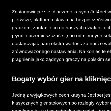
Zastanawiając się, dlaczego kasyno Jet4bet wa
pierwsze, platforma stawia na bezpieczeństwo
graczom, zaufanie co do naszych działań i och
płynnie przemieszczać się po odmiennych sekcj
dostarczając nam ekstra wartość za nasze wp
zrównoważonego nastawienia. Na koniec te ele
pragnienia jako żądnych graczy na polskim sek
Bogaty wybór gier na kliknięc
Jedną z wyjątkowych cech kasyna Jet4bet jest
klasycznych gier stołowych po rozległy wybó
popularne tytuły i nowatorskie nowości, korzys