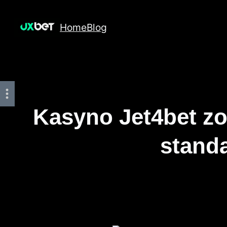
Pular
Home
Blog
para
o
conteúdo
Kasyno Jet4bet zo
stand