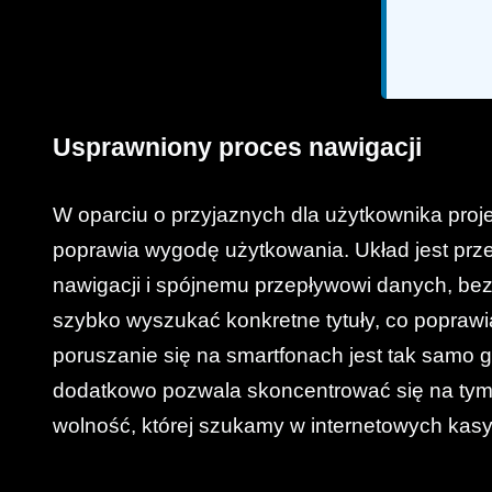
Usprawniony proces nawigacji
W oparciu o przyjaznych dla użytkownika proj
poprawia wygodę użytkowania. Układ jest przej
nawigacji i spójnemu przepływowi danych, bez
szybko wyszukać konkretne tytuły, co popraw
poruszanie się na smartfonach jest tak samo 
dodatkowo pozwala skoncentrować się na tym,
wolność, której szukamy w internetowych kas