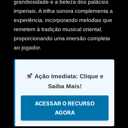
grandiosidade e a beleza dos palácios
imperiais. A trilha sonora complementa a
experiência, incorporando melodias que
remetem à tradição musical oriental,
proporcionando uma imersão completa
ao jogador.
Ação Imediata: Clique e
Saiba Mais!
ACESSAR O RECURSO
AGORA