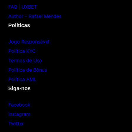
FAQ | UXBET
Author – Rafael
Mendes
Políticas
Jogo Responsável
Política KYC
Termos de Uso
Política de Bônus
Política AML
Siga-nos
Facebook
Instagram
Twitter