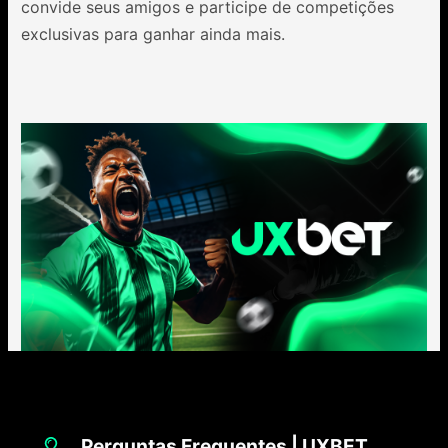
convide seus amigos e participe de competições
exclusivas para ganhar ainda mais.
Perguntas Frequentes | UXBET