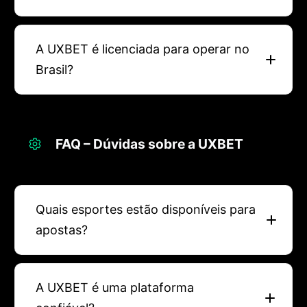
A UXBET é licenciada para operar no
Brasil?
FAQ – Dúvidas sobre a UXBET
Quais esportes estão disponíveis para
apostas?
A UXBET é uma plataforma