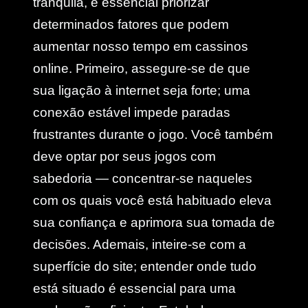
tranquila, é essencial priorizar
determinados fatores que podem
aumentar nosso tempo em cassinos
online. Primeiro, assegure-se de que
sua ligação à internet seja forte; uma
conexão estável impede paradas
frustrantes durante o jogo. Você também
deve optar por seus jogos com
sabedoria — concentrar-se naqueles
com os quais você está habituado eleva
sua confiança e aprimora sua tomada de
decisões. Ademais, inteire-se com a
superfície do site; entender onde tudo
está situado é essencial para uma