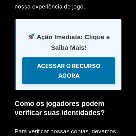
nossa experiência de jogo.
Ação Imediata: Clique e
Saiba Mais!
ACESSAR O RECURSO
AGORA
Como os jogadores podem
verificar suas identidades?
Para verificar nossas contas, devemos