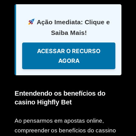
Ação Imediata: Clique e
Saiba Mais!
ACESSAR O RECURSO
AGORA
Entendendo os benefícios do
casino Highfly Bet
Ao pensarmos em apostas online,
compreender os benefícios do cassino