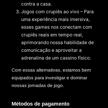
contra a casa.
Jogos com crupiês ao vivo – Para
uma experiência mais imersiva,
esses games nos conectam com
crupiês reais em tempo real,
aprimorando nossa habilidade de
comunicação e aproveitar a
adrenalina de um cassino físico.
Com essas alternativas, estamos bem
equipados para investigar e dominar
nossas jornadas de jogo.
Métodos de pagamento