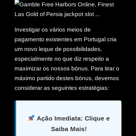
Investigar os vários meios de
pagamento existentes em Portugal cria
um novo leque de possibilidades,
especialmente no que diz respeito a
maximizar os nossos bónus. Para tirar o
máximo partido destes bónus, devemos
considerar as seguintes estratégias:
Ação Imediata: Clique e
Saiba Mais!