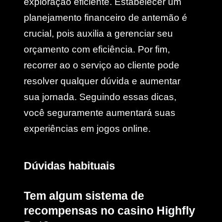
exploração eficiente. Estabelecer um
planejamento financeiro de antemão é
crucial, pois auxilia a gerenciar seu
orçamento com eficiência. Por fim,
recorrer ao o serviço ao cliente pode
resolver qualquer dúvida e aumentar
sua jornada. Seguindo essas dicas,
você seguramente aumentará suas
experiências em jogos online.
Dúvidas habituais
Tem algum sistema de
recompensas no casino Highfly