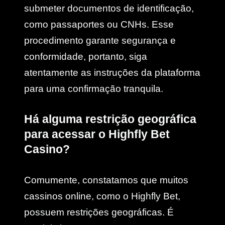
submeter documentos de identificação,
como passaportes ou CNHs. Esse
procedimento garante segurança e
conformidade, portanto, siga
atentamente as instruções da plataforma
para uma confirmação tranquila.
Há alguma restrição geográfica
para acessar o Highfly Bet
Casino?
Comumente, constatamos que muitos
cassinos online, como o Highfly Bet,
possuem restrições geográficas. É