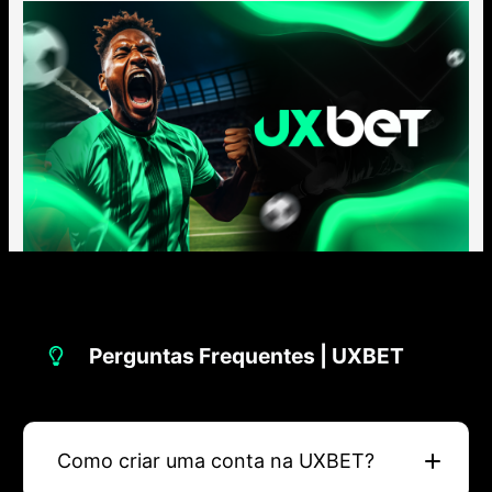
Perguntas Frequentes | UXBET
Como criar uma conta na UXBET?