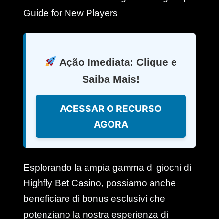
Ação Imediata: Clique e
Saiba Mais!
ACESSAR O RECURSO
AGORA
Esplorando la ampia gamma di giochi di
Highfly Bet Casino, possiamo anche
beneficiare di bonus esclusivi che
potenziano la nostra esperienza di