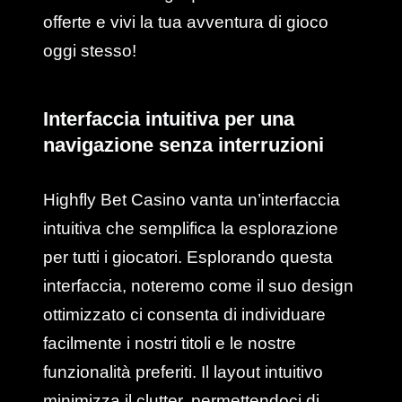
offerte e vivi la tua avventura di gioco
oggi stesso!
Interfaccia intuitiva per una
navigazione senza interruzioni
Highfly Bet Casino vanta un’interfaccia
intuitiva che semplifica la esplorazione
per tutti i giocatori. Esplorando questa
interfaccia, noteremo come il suo design
ottimizzato ci consenta di individuare
facilmente i nostri titoli e le nostre
funzionalità preferiti. Il layout intuitivo
minimizza il clutter, permettendoci di