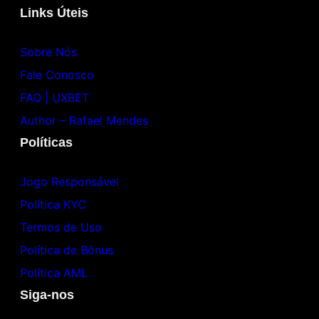
Links Úteis
Sobre Nós
Fale Conosco
FAQ | UXBET
Author – Rafael
Mendes
Políticas
Jogo Responsável
Política KYC
Termos de Uso
Política de Bônus
Política AML
Siga-nos