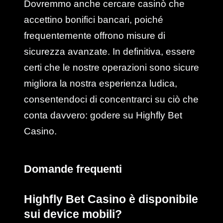
Dovremmo anche cercare casinò che
accettino bonifici bancari, poiché
frequentemente offrono misure di
sicurezza avanzate. In definitiva, essere
certi che le nostre operazioni sono sicure
migliora la nostra esperienza ludica,
consentendoci di concentrarci su ciò che
conta davvero: godere su Highfly Bet
Casino.
Domande frequenti
Highfly Bet Casino è disponibile
sui device mobili?