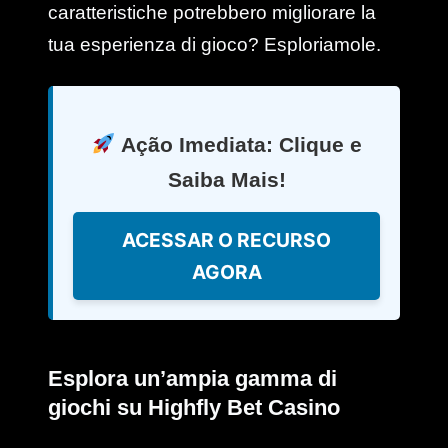
caratteristiche potrebbero migliorare la
tua esperienza di gioco? Esploriamole.
Ação Imediata: Clique e
Saiba Mais!
ACESSAR O RECURSO
AGORA
Esplora un’ampia gamma di
giochi su Highfly Bet Casino