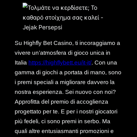
Su Highfly Bet Casino, ti incoraggiamo a
vivere un’atmosfera di gioco unica in
Italia
https://highflybett.eu/it-it/
. Con una
gamma di giochi a portata di mano, sono
i premi speciali a migliorare davvero la
nostra esperienza. Sei nuovo con noi?
Approfitta del premio di accoglienza
progettato per te. E per i nostri giocatori
più fedeli, ci sono premi in serbo. Ma
quali altre entusiasmanti promozioni e