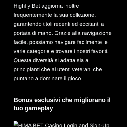
Highfly Bet aggiorna inoltre
frequentemente la sua collezione,
garantendo titoli recenti ed eccitanti a
portata di mano. Grazie alla navigazione
facile, possiamo navigare facilmente le
varie categorie e trovare i nostri favoriti.
Questa diversità si adatta sia ai
principianti che ai utenti veterani che
puntano a dominare il gioco.
Bonus esclusivi che migliorano il
tuo gameplay