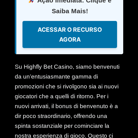
Ação Imediata: Clique e
Saiba Mais!
ACESSAR O RECURSO
AGORA
Su Highfly Bet Casino, siamo benvenuti
da un’entusiasmante gamma di
promozioni che si rivolgono sia ai nuovi
giocatori che a quelli di ritorno. Per i
nuovi arrivati, il bonus di benvenuto è a
dir poco straordinario, offrendo una
spinta sostanziale per cominciare la
nostra esperienza di gioco. Questo ci