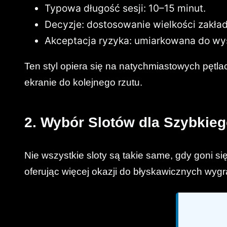
Typowa długość sesji: 10–15 minut.
Decyzje: dostosowanie wielkości zakład
Akceptacja ryzyka: umiarkowana do wyso
Ten styl opiera się na natychmiastowych pętla
ekranie do kolejnego rzutu.
2. Wybór Slotów dla Szybkie
Nie wszystkie sloty są takie same, gdy goni si
oferując więcej okazji do błyskawicznych wyg