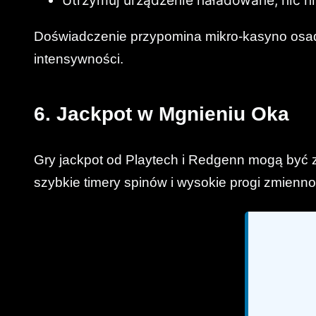
Utrzymuj urządzenie naładowane; nic nie
Doświadczenie przypomina mikro‑kasyno osadz
intensywności.
6. Jackpot w Mgnieniu Oka
Gry jackpot od Playtech i Redgenn mogą być z
szybkie timery spinów i wysokie progi zmiennośc