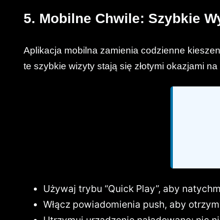
5. Mobilne Chwile: Szybkie 
Aplikacja mobilna zamienia codzienne kieszen
te szybkie wizyty stają się złotymi okazjami 
Używaj trybu “Quick Play”, aby natychm
Włącz powiadomienia push, aby otrzym