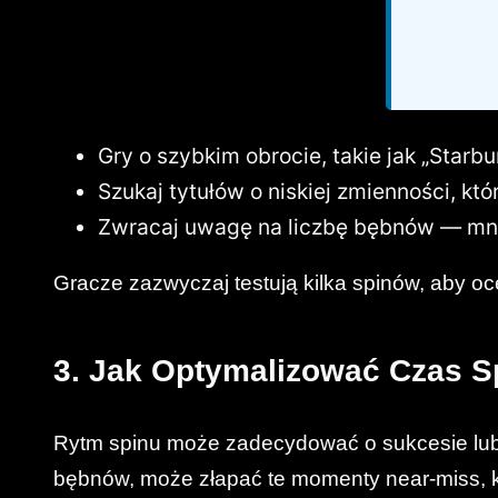
Gry o szybkim obrocie, takie jak „Starb
Szukaj tytułów o niskiej zmienności, kt
Zwracaj uwagę na liczbę bębnów — mni
Gracze zazwyczaj testują kilka spinów, aby oc
3. Jak Optymalizować Czas S
Rytm spinu może zadecydować o sukcesie lub 
bębnów, może złapać te momenty near-miss, kt