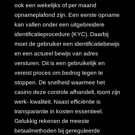
ook een wekelijks of per maand
opnameplafond zijn. Een eerste opname
kan vallen onder een uitgebreidere
identificatieprocedure (KYC). Daarbij
moet de gebruiker een identificatiebewijs
en een actueel bewijs van adres
versturen. Dit is een gebruikelijk en
vereist proces om bedrog tegen te
stoppen. De snelheid waarmee het
casino deze controle afhandelt, toont zijn
werk- kwaliteit. Naast efficiëntie is
transparantie in kosten essentieel.
Gelukkig rekenen de meeste
betaalmethoden bij gereguleerde