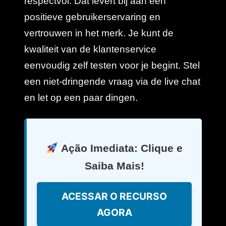
respectvol. Dat levert bij aan een
positieve gebruikerservaring en
vertrouwen in het merk. Je kunt de
kwaliteit van de klantenservice
eenvoudig zelf testen voor je begint. Stel
een niet-dringende vraag via de live chat
en let op een paar dingen.
Ação Imediata: Clique e
Saiba Mais!
ACESSAR O RECURSO
AGORA