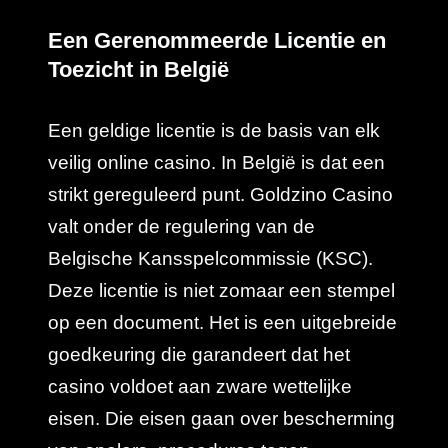
Een Gerenommeerde Licentie en
Toezicht in België
Een geldige licentie is de basis van elk
veilig online casino. In België is dat een
strikt gereguleerd punt. Goldzino Casino
valt onder de regulering van de
Belgische Kansspelcommissie (KSC).
Deze licentie is niet zomaar een stempel
op een document. Het is een uitgebreide
goedkeuring die garandeert dat het
casino voldoet aan zware wettelijke
eisen. Die eisen gaan over bescherming