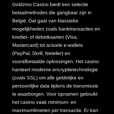
Goldzino Casino biedt een selectie
betaalmethodes die gangbaar zijn in
België. Dat gaat van klassieke
mogelijkheden zoals banktransacties en
krediet- of debetkaarten (Visa,
Mastercard) tot actuele e-wallets
(PayPal, Skrill, Neteller) en
voorafbetaalde oplossingen. Het casino
hanteert moderne encryptietechnologie
(zoals SSL) om alle geldelijke en
persoonlijke data tijdens de transmissie
te waarborgen. Voor opnamen gebruikt
het casino vaak minimum- en
maximumlimieten per transactie. Er kan