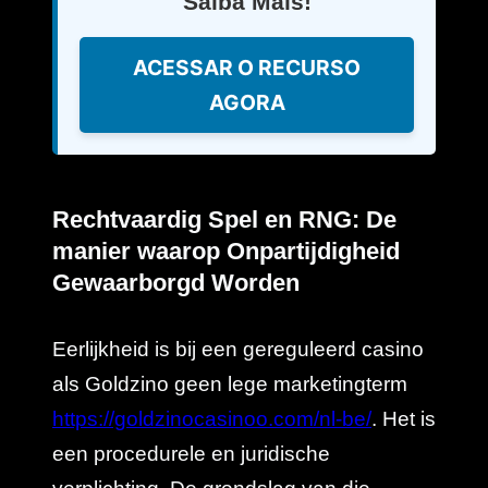
Saiba Mais!
ACESSAR O RECURSO
AGORA
Rechtvaardig Spel en RNG: De
manier waarop Onpartijdigheid
Gewaarborgd Worden
Eerlijkheid is bij een gereguleerd casino
als Goldzino geen lege marketingterm
https://goldzinocasinoo.com/nl-be/
. Het is
een procedurele en juridische