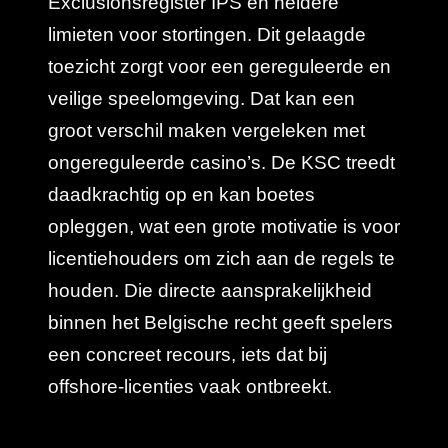
Exclusionsregister IPS en heldere
limieten voor stortingen. Dit gelaagde
toezicht zorgt voor een gereguleerde en
veilige speelomgeving. Dat kan een
groot verschil maken vergeleken met
ongereguleerde casino’s. De KSC treedt
daadkrachtig op en kan boetes
opleggen, wat een grote motivatie is voor
licentiehouders om zich aan de regels te
houden. Die directe aansprakelijkheid
binnen het Belgische recht geeft spelers
een concreet recours, iets dat bij
offshore-licenties vaak ontbreekt.