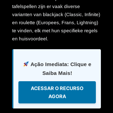
tafelspellen zijn er vaak diverse
varianten van blackjack (Classic, Infinite)
en roulette (Europees, Frans, Lightning)
te vinden, elk met hun specifieke regels
en huisvoordeel.
Ação Imediata: Clique e
Saiba Mais!
ACESSAR O RECURSO
AGORA