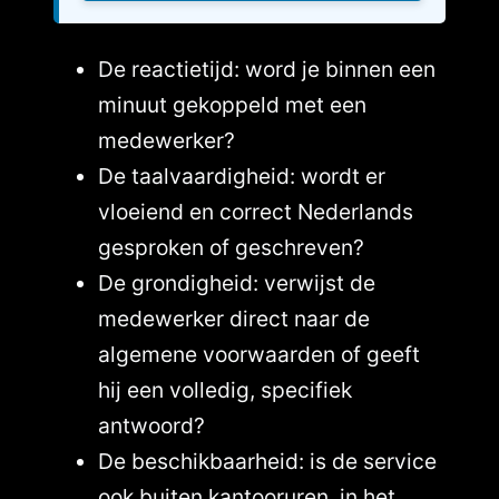
De reactietijd: word je binnen een
minuut gekoppeld met een
medewerker?
De taalvaardigheid: wordt er
vloeiend en correct Nederlands
gesproken of geschreven?
De grondigheid: verwijst de
medewerker direct naar de
algemene voorwaarden of geeft
hij een volledig, specifiek
antwoord?
De beschikbaarheid: is de service
ook buiten kantooruren, in het