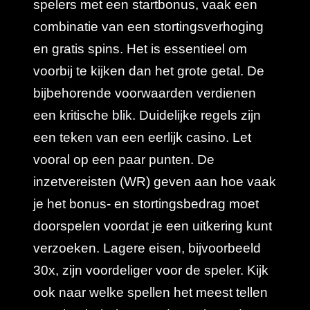
spelers met een startbonus, vaak een
combinatie van een stortingsverhoging
en gratis spins. Het is essentieel om
voorbij te kijken dan het grote getal. De
bijbehorende voorwaarden verdienen
een kritische blik. Duidelijke regels zijn
een teken van een eerlijk casino. Let
vooral op een paar punten. De
inzetvereisten (WR) geven aan hoe vaak
je het bonus- en stortingsbedrag moet
doorspelen voordat je een uitkering kunt
verzoeken. Lagere eisen, bijvoorbeeld
30x, zijn voordeliger voor de speler. Kijk
ook naar welke spellen het meest tellen