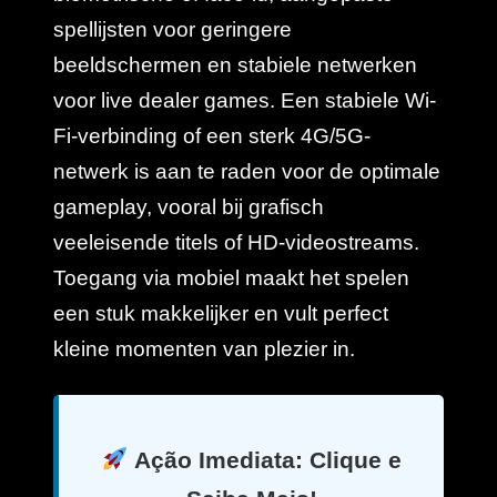
spellijsten voor geringere
beeldschermen en stabiele netwerken
voor live dealer games. Een stabiele Wi-
Fi-verbinding of een sterk 4G/5G-
netwerk is aan te raden voor de optimale
gameplay, vooral bij grafisch
veeleisende titels of HD-videostreams.
Toegang via mobiel maakt het spelen
een stuk makkelijker en vult perfect
kleine momenten van plezier in.
Ação Imediata: Clique e