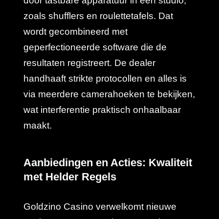
door tastbare apparatuur in een studio,
zoals shufflers en roulettetafels. Dat
wordt gecombineerd met
geperfectioneerde software die de
resultaten registreert. De dealer
handhaaft strikte protocollen en alles is
via meerdere camerahoeken te bekijken,
wat interferentie praktisch onhaalbaar
maakt.
Aanbiedingen en Acties: Kwaliteit
met Helder Regels
Goldzino Casino verwelkomt nieuwe