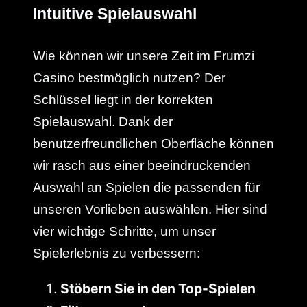
Intuitive Spielauswahl
Wie können wir unsere Zeit im Frumzi
Casino bestmöglich nutzen? Der
Schlüssel liegt in der korrekten
Spielauswahl. Dank der
benutzerfreundlichen Oberfläche können
wir rasch aus einer beeindruckenden
Auswahl an Spielen die passenden für
unseren Vorlieben auswählen. Hier sind
vier wichtige Schritte, um unser
Spielerlebnis zu verbessern:
Stöbern Sie in den Top-Spielen