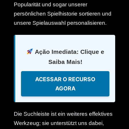
Popularität und sogar unserer
persönlichen Spielhistorie sortieren und
unsere Spielauswahl personalisieren.
Ação Imediata: Clique e
Saiba Mais!
ACESSAR O RECURSO
AGORA
Die Suchleiste ist ein weiteres effektives
Werkzeug; sie unterstützt uns dabei,