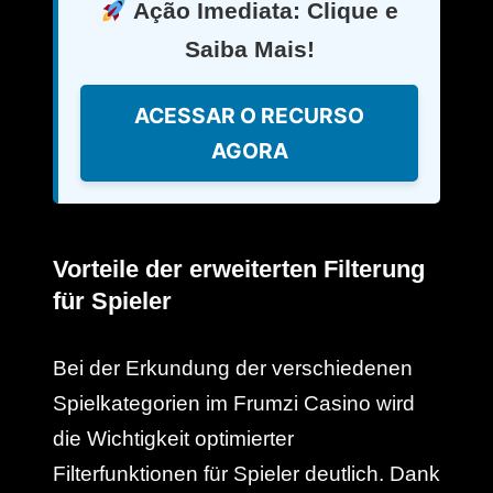
Ação Imediata: Clique e
Saiba Mais!
ACESSAR O RECURSO
AGORA
Vorteile der erweiterten Filterung
für Spieler
Bei der Erkundung der verschiedenen
Spielkategorien im Frumzi Casino wird
die Wichtigkeit optimierter
Filterfunktionen für Spieler deutlich. Dank