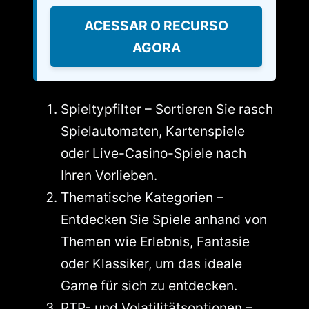
ACESSAR O RECURSO
AGORA
Spieltypfilter – Sortieren Sie rasch
Spielautomaten, Kartenspiele
oder Live-Casino-Spiele nach
Ihren Vorlieben.
Thematische Kategorien –
Entdecken Sie Spiele anhand von
Themen wie Erlebnis, Fantasie
oder Klassiker, um das ideale
Game für sich zu entdecken.
RTP- und Volatilitätsoptionen –