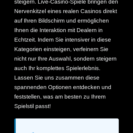
steigern. Live-Casino-Spiele bringen den
Nervenkitzel eines realen Casinos direkt
auf Ihren Bildschirm und ermöglichen
Ihnen die Interaktion mit Dealern in
Echtzeit. Indem Sie intensiver in diese
Kategorien einsteigen, verfeinern Sie
nicht nur Ihre Auswahl, sondern steigern
auch Ihr komplettes Spielerlebnis.
Lassen Sie uns zusammen diese
spannenden Optionen entdecken und
feststellen, was am besten zu Ihrem
Spielstil passt!