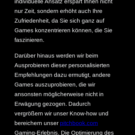
individuelle Ansatz erspart Ihnen nicht
nur Zeit, sondern erhöht auch Ihre
Zufriedenheit, da Sie sich ganz auf
Games konzentrieren können, die Sie
faszinieren.
Darüber hinaus werden wir beim
Ausprobieren dieser personalisierten
Empfehlungen dazu ermutigt, andere
Games auszuprobieren, die wir
ansonsten möglicherweise nicht in
Erwägung gezogen. Dadurch
vergrößern wir unser Know-how und
bereichern unser
pitchbook.com
Gaming-Erlebnis. Die Optimierung des