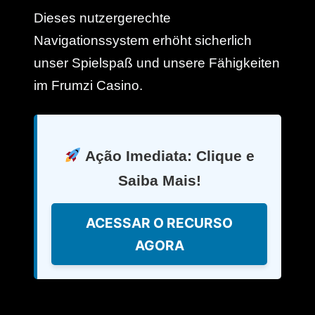
Dieses nutzergerechte
Navigationssystem erhöht sicherlich
unser Spielspaß und unsere Fähigkeiten
im Frumzi Casino.
Ação Imediata: Clique e
Saiba Mais!
ACESSAR O RECURSO
AGORA