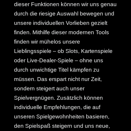
dieser Funktionen können wir uns genau
durch die riesige Auswahl bewegen und
unsere individuellen Vorlieben gezielt
finden. Mithilfe dieser modernen Tools
finden wir mühelos unsere
Lieblingsspiele – ob Slots, Kartenspiele
oder Live-Dealer-Spiele – ohne uns
durch unwichtige Titel kämpfen zu
müssen. Das erspart nicht nur Zeit,
sondern steigert auch unser
Spielvergnügen. Zusätzlich können
individuelle Empfehlungen, die auf
unseren Spielgewohnheiten basieren,
den Spielspaß steigern und uns neue,