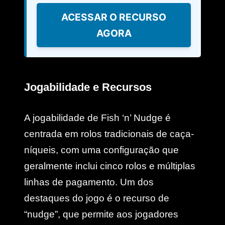
ACESSAR O RECURSO
AGORA
Jogabilidade e Recursos
A jogabilidade de Fish ‘n’ Nudge é
centrada em rolos tradicionais de caça-
níqueis, com uma configuração que
geralmente inclui cinco rolos e múltiplas
linhas de pagamento. Um dos
destaques do jogo é o recurso de
“nudge”, que permite aos jogadores