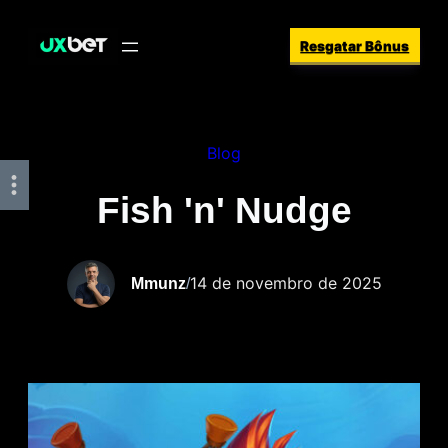
Pular
Resgatar Bônus
para
o
conteúdo
Blog
Fish 'n' Nudge
14 de novembro de 2025
Mmunz
/