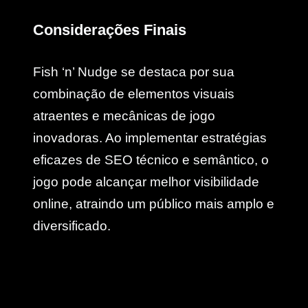
Considerações Finais
Fish ‘n’ Nudge se destaca por sua
combinação de elementos visuais
atraentes e mecânicas de jogo
inovadoras. Ao implementar estratégias
eficazes de SEO técnico e semântico, o
jogo pode alcançar melhor visibilidade
online, atraindo um público mais amplo e
diversificado.