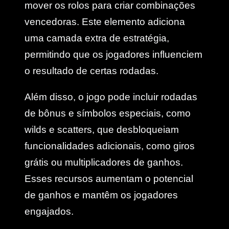
mover os rolos para criar combinações
vencedoras. Este elemento adiciona
uma camada extra de estratégia,
permitindo que os jogadores influenciem
o resultado de certas rodadas.
Além disso, o jogo pode incluir rodadas
de bônus e símbolos especiais, como
wilds e scatters, que desbloqueiam
funcionalidades adicionais, como giros
grátis ou multiplicadores de ganhos.
Esses recursos aumentam o potencial
de ganhos e mantêm os jogadores
engajados.