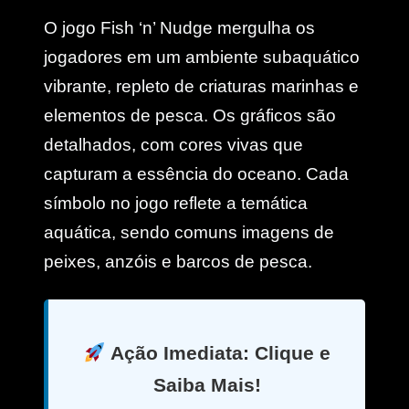
O jogo Fish ‘n’ Nudge mergulha os
jogadores em um ambiente subaquático
vibrante, repleto de criaturas marinhas e
elementos de pesca. Os gráficos são
detalhados, com cores vivas que
capturam a essência do oceano. Cada
símbolo no jogo reflete a temática
aquática, sendo comuns imagens de
peixes, anzóis e barcos de pesca.
Ação Imediata: Clique e
Saiba Mais!