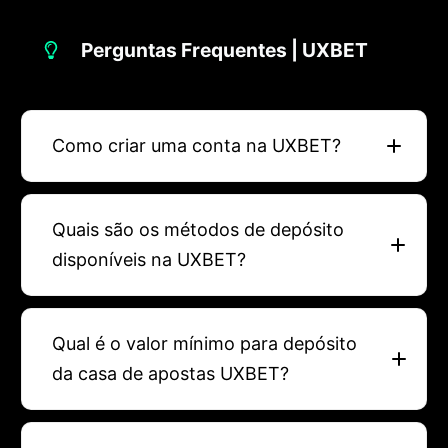
Perguntas Frequentes | UXBET
Como criar uma conta na UXBET?
Quais são os métodos de depósito
disponíveis na UXBET?
Qual é o valor mínimo para depósito
da casa de apostas UXBET?