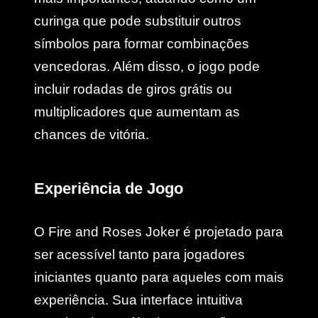
curinga que pode substituir outros
símbolos para formar combinações
vencedoras. Além disso, o jogo pode
incluir rodadas de giros grátis ou
multiplicadores que aumentam as
chances de vitória.
Experiência de Jogo
O Fire and Roses Joker é projetado para
ser acessível tanto para jogadores
iniciantes quanto para aqueles com mais
experiência. Sua interface intuitiva