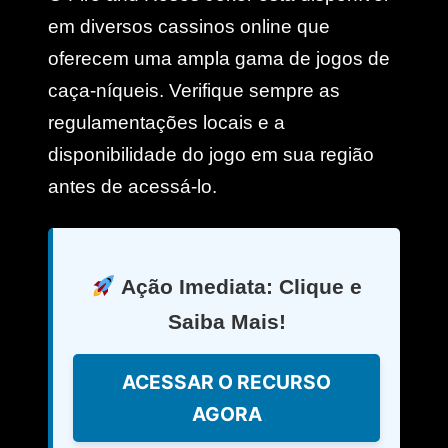
em diversos cassinos online que
oferecem uma ampla gama de jogos de
caça-níqueis. Verifique sempre as
regulamentações locais e a
disponibilidade do jogo em sua região
antes de acessá-lo.
Ação Imediata: Clique e
Saiba Mais!
ACESSAR O RECURSO
AGORA