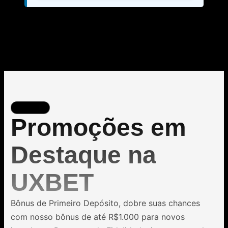
UXBET
Promoções em
Destaque na
UXBET
Bônus de Primeiro Depósito, dobre suas chances
com nosso bônus de até R$1.000 para novos