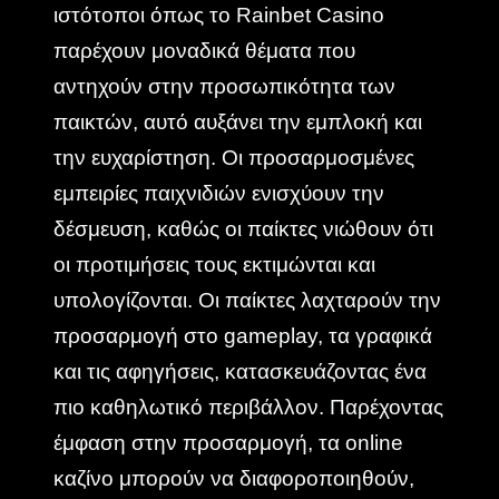
ιστότοποι όπως το Rainbet Casino
παρέχουν μοναδικά θέματα που
αντηχούν στην προσωπικότητα των
παικτών, αυτό αυξάνει την εμπλοκή και
την ευχαρίστηση. Οι προσαρμοσμένες
εμπειρίες παιχνιδιών ενισχύουν την
δέσμευση, καθώς οι παίκτες νιώθουν ότι
οι προτιμήσεις τους εκτιμώνται και
υπολογίζονται. Οι παίκτες λαχταρούν την
προσαρμογή στο gameplay, τα γραφικά
και τις αφηγήσεις, κατασκευάζοντας ένα
πιο καθηλωτικό περιβάλλον. Παρέχοντας
έμφαση στην προσαρμογή, τα online
καζίνο μπορούν να διαφοροποιηθούν,