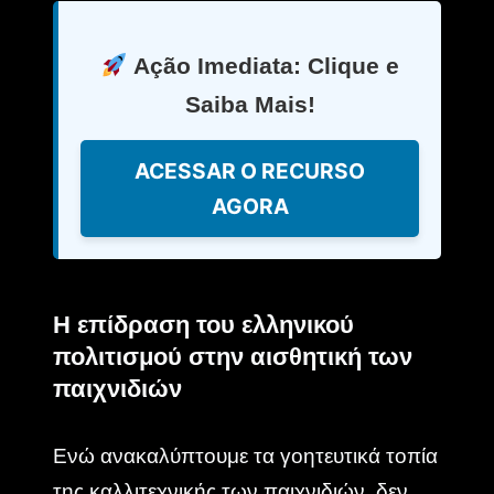
Ação Imediata: Clique e
Saiba Mais!
ACESSAR O RECURSO
AGORA
Η επίδραση του ελληνικού
πολιτισμού στην αισθητική των
παιχνιδιών
Ενώ ανακαλύπτουμε τα γοητευτικά τοπία
της καλλιτεχνικής των παιχνιδιών, δεν