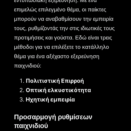
εντυπωσιακή εξερεύνηση. Με ένα
επιμελώς επιλεγμένο θέμα, οι παίκτες
μπορούν να αναβαθμίσουν την εμπειρία
τους, ρυθμίζοντάς την στις ιδιωτικές τους
προτιμήσεις και γούστα. Εδώ είναι τρεις
μέθοδοι για να επιλέξετε το κατάλληλο
θέμα για ένα αξέχαστο εξερεύνηση
παιχνιδιού:
Πολιτιστική Επιρροή
Οπτική ελκυστικότητα
Ηχητική εμπειρία
Προσαρμογή ρυθμίσεων
παιχνιδιού