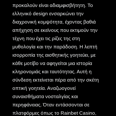
προκαλούν είναι αδιαμφισβήτητη. Το
ελληνικό design ενσαρκώνει την
διαχρονική κομψότητα, έχοντας βαθιά
απήχηση σε εκείνους που εκτιμούν την
τέχνη που έχει τις ρίζες της στη
μυθολογία και την παράδοση. Η λεπτή
ισορροπία της αισθητικής γοητεύει, με
κάθε μοτίβο να αφηγείται μια ιστορία
κληρονομιάς και ταυτότητας. Αυτή η
σύνδεση εκτείνεται πέρα από την σκέτη
οπτική γοητεία. Αναζωογονεί
συναισθήματα νοσταλγίας και
περηφάνειας. Όταν εντάσσονται σε
πλατφόρμες όπως το Rainbet Casino,