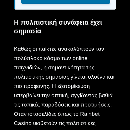
Η πολιτιστική συνάφεια έχει
σημασία
Καθώς οι παίκτες ανακαλύπτουν τον
πολύπλοκο κόσμο των online
παιχνιδιών, η σημαντικότητα της
πολιτιστικής σημασίας γίνεται ολοένα και
πιο προφανής. Η εξατομίκευση
υπερβαίνει την οπτική, αγγίζοντας βαθιά
τις τοπικές παραδόσεις και προτιμήσεις.
Όταν ιστοσελίδες όπως το Rainbet
Casino υιοθετούν τις πολιτιστικές