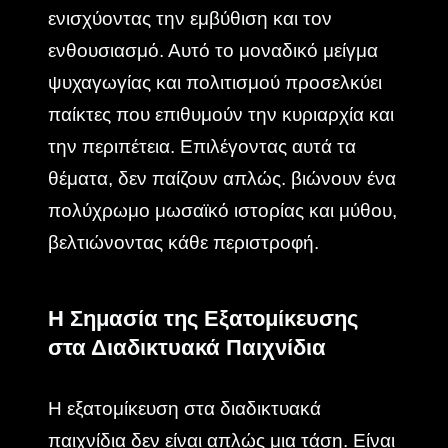
ενισχύοντας την εμβύθιση και τον
ενθουσιασμό. Αυτό το μοναδικό μείγμα
ψυχαγωγίας και πολιτισμού προσελκύει
παίκτες που επιθυμούν την κυριαρχία και
την περιπέτεια. Επιλέγοντας αυτά τα
θέματα, δεν παίζουν απλώς. βιώνουν ένα
πολύχρωμο μωσαϊκό ιστορίας και μύθου,
βελτιώνοντας κάθε περιστροφή.
Η Σημασία της Εξατομίκευσης
στα Διαδικτυακά Παιχνίδια
Η εξατομίκευση στα διαδικτυακά
παιχνίδια δεν είναι απλώς μια τάση. Είναι