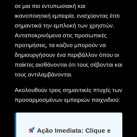
σε μια πιο εντυπωσιακή και
ικανοποιητική εμπειρία, ενισχύοντας έτσι
σημαντικά την εμπλοκή των χρηστών.
Ανταποκρινόμενα στις προσωπικές
προτιμήσεις, τα καζίνο μπορούν να
δημιουργήσουν ένα περιβάλλον όπου οι
παίκτες αισθάνονται ότι τους σέβονται και
τους αντιλαμβάνονται.
Ακολουθούν τρεις σημαντικές πτυχές των
προσαρμοσμένων εμπειριών παιχνιδιού:
Ação Imediata: Clique e