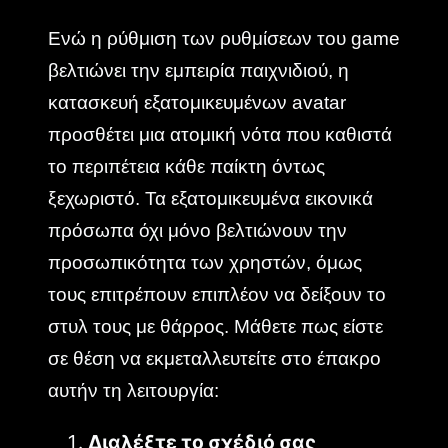
Ενώ η ρύθμιση των ρυθμίσεων του game
βελτιώνει την εμπειρία παιχνιδιού, η
κατασκευή εξατομικευμένων avatar
προσθέτει μια ατομική νότα που καθιστά
το περιπέτεια κάθε παίκτη όντως
ξεχωριστό. Τα εξατομικευμένα εικονικά
πρόσωπα όχι μόνο βελτιώνουν την
προσωπικότητα των χρηστών, όμως
τους επιτρέπουν επιπλέον να δείξουν το
στυλ τους με θάρρος. Μάθετε πως είστε
σε θέση να εκμεταλλευτείτε στο έπακρο
αυτήν τη λειτουργία:
Διαλέξτε το σχέδιό σας