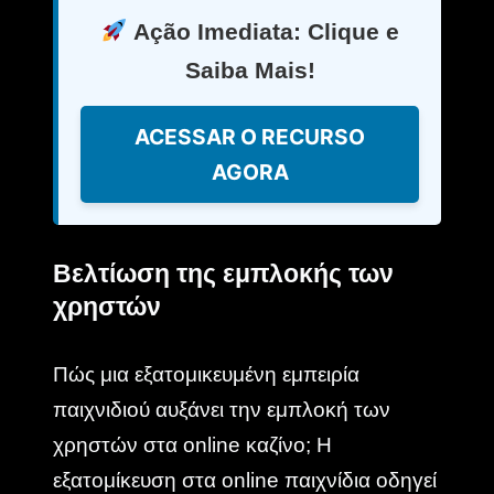
Ação Imediata: Clique e
Saiba Mais!
ACESSAR O RECURSO
AGORA
Βελτίωση της εμπλοκής των
χρηστών
Πώς μια εξατομικευμένη εμπειρία
παιχνιδιού αυξάνει την εμπλοκή των
χρηστών στα online καζίνο; Η
εξατομίκευση στα online παιχνίδια οδηγεί