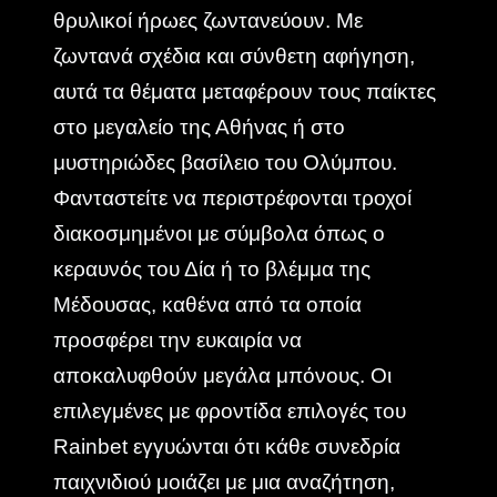
θρυλικοί ήρωες ζωντανεύουν. Με
ζωντανά σχέδια και σύνθετη αφήγηση,
αυτά τα θέματα μεταφέρουν τους παίκτες
στο μεγαλείο της Αθήνας ή στο
μυστηριώδες βασίλειο του Ολύμπου.
Φανταστείτε να περιστρέφονται τροχοί
διακοσμημένοι με σύμβολα όπως ο
κεραυνός του Δία ή το βλέμμα της
Μέδουσας, καθένα από τα οποία
προσφέρει την ευκαιρία να
αποκαλυφθούν μεγάλα μπόνους. Οι
επιλεγμένες με φροντίδα επιλογές του
Rainbet εγγυώνται ότι κάθε συνεδρία
παιχνιδιού μοιάζει με μια αναζήτηση,