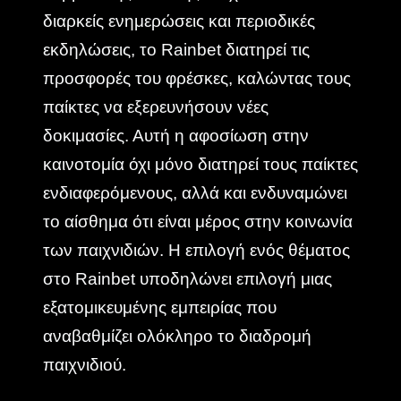
διαρκείς ενημερώσεις και περιοδικές
εκδηλώσεις, το Rainbet διατηρεί τις
προσφορές του φρέσκες, καλώντας τους
παίκτες να εξερευνήσουν νέες
δοκιμασίες. Αυτή η αφοσίωση στην
καινοτομία όχι μόνο διατηρεί τους παίκτες
ενδιαφερόμενους, αλλά και ενδυναμώνει
το αίσθημα ότι είναι μέρος στην κοινωνία
των παιχνιδιών. Η επιλογή ενός θέματος
στο Rainbet υποδηλώνει επιλογή μιας
εξατομικευμένης εμπειρίας που
αναβαθμίζει ολόκληρο το διαδρομή
παιχνιδιού.