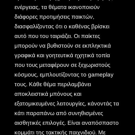
ενέργειας, τα θέματα ικανοποιούν
διάφορες προτιμήσεις παικτών,
διασφαλίζοντας ότι ο καθένας βρίσκει
αυτό που του ταιριάζει. Οι παίκτες
μπορούν να βυθιστούν σε εκπληκτικά
γραφικά και γοητευτικά ηχητικά τοπία
που τους μεταφέρουν σε ξεχωριστούς
κόσμους, εμπλουτίζοντας το gameplay
τους. Κάθε θέμα περιλαμβάνει
αποκλειστικά μπόνους και
εξατομικευμένες λειτουργίες, κάνοντάς τα
κάτι παραπάνω από συνηθισμένες
αισθητικές επιλογές. Είναι αναπόσπαστο
κομμάτι της τακτικής παιχνιδιού. Με