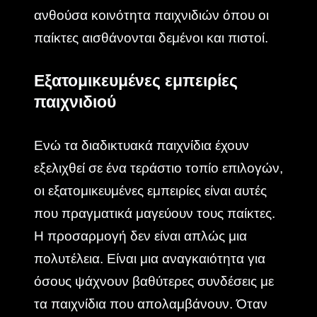
ανθούσα κοινότητα παιχνιδιών όπου οι
παίκτες αισθάνονται δεμένοι και πιστοί.
Εξατομικευμένες εμπειρίες
παιχνιδιού
Ενώ τα διαδικτυακά παιχνίδια έχουν
εξελιχθεί σε ένα τεράστιο τοπίο επιλογών,
οι εξατομικευμένες εμπειρίες είναι αυτές
που πραγματικά μαγεύουν τους παίκτες.
Η προσαρμογή δεν είναι απλώς μια
πολυτέλεια. Είναι μια αναγκαιότητα για
όσους ψάχνουν βαθύτερες συνδέσεις με
τα παιχνίδια που απολαμβάνουν. Όταν