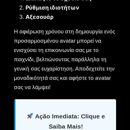
Ρύθμιση ιδιοτήτων
Αξεσουάρ
Η αφιέρωση χρόνου στη δημιουργία ενός
προσαρμοσμένου avatar μπορεί να
ενισχύσει τη επικοινωνία σας με το
παιχνίδι, βελτιώνοντας παράλληλα τη
γενική σας ευχαρίστηση. Αποδεχτείτε την
μοναδικότητά σας και αφήστε το avatar
σας να λάμψει!
Ação Imediata: Clique e
Saiba Mais!