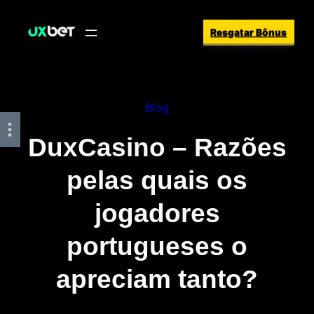
Pular
Resgatar Bônus
para
o
conteúdo
Blog
DuxCasino – Razões
pelas quais os
jogadores
portugueses o
apreciam tanto?