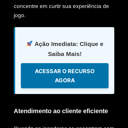
concentre em curtir sua experiência de
jogo.
Ação Imediata: Clique e
Saiba Mais!
ACESSAR O RECURSO
AGORA
Atendimento ao cliente eficiente