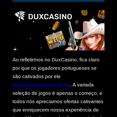
Ao refletirmos no DuxCasino, fica claro
por que os jogadores portugueses se
são cativados por ele
https://duxcasino.eu/pt-pt/
. A variada
seleção de jogos é apenas o começo, e
todos nós apreciamos ofertas cativantes
que enriquecem nossa experiência de