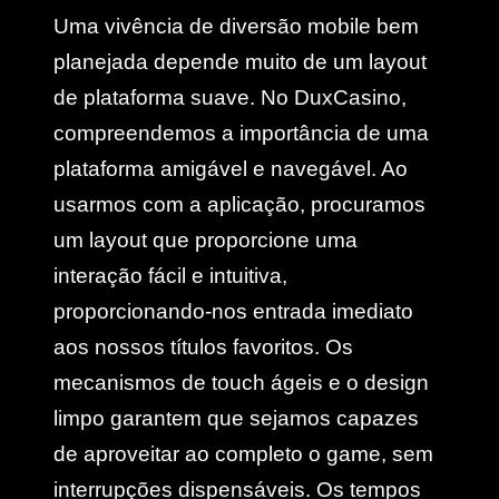
Uma vivência de diversão mobile bem
planejada depende muito de um layout
de plataforma suave. No DuxCasino,
compreendemos a importância de uma
plataforma amigável e navegável. Ao
usarmos com a aplicação, procuramos
um layout que proporcione uma
interação fácil e intuitiva,
proporcionando-nos entrada imediato
aos nossos títulos favoritos. Os
mecanismos de touch ágeis e o design
limpo garantem que sejamos capazes
de aproveitar ao completo o game, sem
interrupções dispensáveis. Os tempos