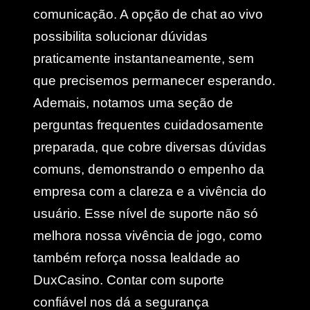
comunicação. A opção de chat ao vivo
possibilita solucionar dúvidas
praticamente instantaneamente, sem
que precisemos permanecer esperando.
Ademais, notamos uma seção de
perguntas frequentes cuidadosamente
preparada, que cobre diversas dúvidas
comuns, demonstrando o empenho da
empresa com a clareza e a vivência do
usuário. Esse nível de suporte não só
melhora nossa vivência de jogo, como
também reforça nossa lealdade ao
DuxCasino. Contar com suporte
confiável nos dá a segurança