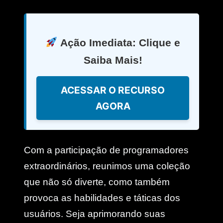
Ação Imediata: Clique e
Saiba Mais!
ACESSAR O RECURSO
AGORA
Com a participação de programadores
extraordinários, reunimos uma coleção
que não só diverte, como também
provoca as habilidades e táticas dos
usuários. Seja aprimorando suas