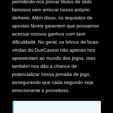
permitindo-nos provar títulos de slots
famosos sem arriscar nosso próprio
dinheiro. Além disso, os requisitos de
apostas fáceis garantem que possamos
acessar nossos ganhos com sem
dificuldade. No geral, os bônus de boas-
vindas do DuxCasino não apenas nos
apresentam ao mundo dos jogos, mas
também nos dão a chance de
potencializar nossa jornada de jogo,
assegurando que cada segundo seja
emocionante e proveitoso.