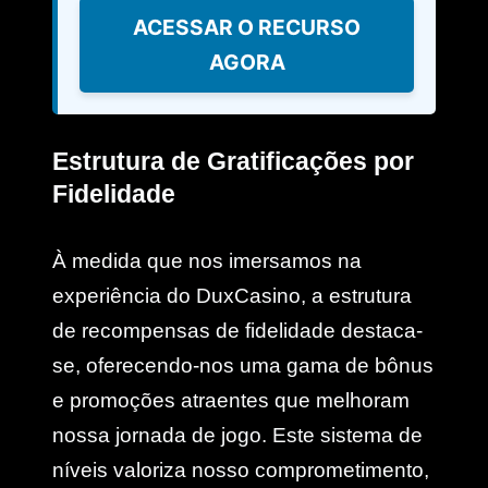
ACESSAR O RECURSO
AGORA
Estrutura de Gratificações por
Fidelidade
À medida que nos imersamos na
experiência do DuxCasino, a estrutura
de recompensas de fidelidade destaca-
se, oferecendo-nos uma gama de bônus
e promoções atraentes que melhoram
nossa jornada de jogo. Este sistema de
níveis valoriza nosso comprometimento,