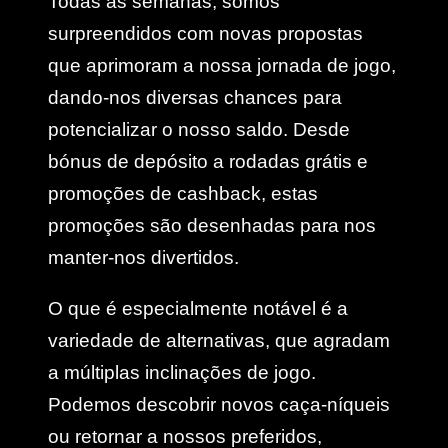
Todas as semanas, somos
surpreendidos com novas propostas
que aprimoram a nossa jornada de jogo,
dando-nos diversas chances para
potencializar o nosso saldo. Desde
bónus de depósito a rodadas grátis e
promoções de cashback, estas
promoções são desenhadas para nos
manter-nos divertidos.
O que é especialmente notável é a
variedade de alternativas, que agradam
a múltiplas inclinações de jogo.
Podemos descobrir novos caça-níqueis
ou retornar a nossos preferidos,