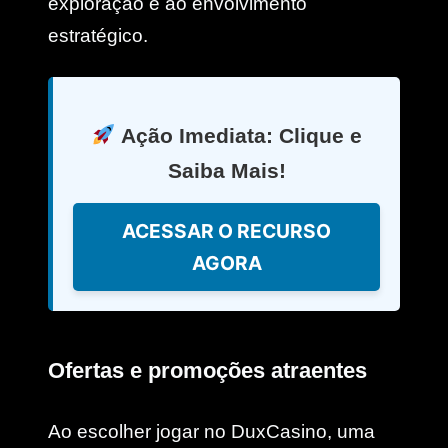
exploração e ao envolvimento
estratégico.
Ação Imediata: Clique e
Saiba Mais!
ACESSAR O RECURSO
AGORA
Ofertas e promoções atraentes
Ao escolher jogar no DuxCasino, uma