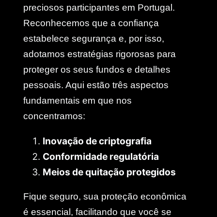
preciosos participantes em Portugal.
Reconhecemos que a confiança
estabelece segurança e, por isso,
adotamos estratégias rigorosas para
proteger os seus fundos e detalhes
pessoais. Aqui estão três aspectos
fundamentais em que nos
concentramos:
Inovação de criptografia
Conformidade regulatória
Meios de quitação protegidos
Fique seguro, sua proteção econômica
é essencial, facilitando que você se