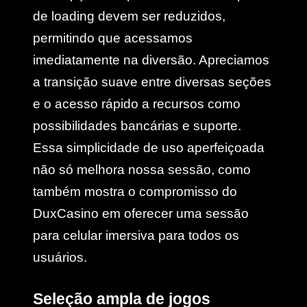
de loading devem ser reduzidos,
permitindo que acessamos
imediatamente na diversão. Apreciamos
a transição suave entre diversas seções
e o acesso rápido a recursos como
possibilidades bancárias e suporte.
Essa simplicidade de uso aperfeiçoada
não só melhora nossa sessão, como
também mostra o compromisso do
DuxCasino em oferecer uma sessão
para celular imersiva para todos os
usuários.
Seleção ampla de jogos