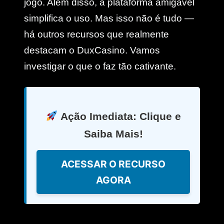
jogo. Além disso, a plataforma amigável
simplifica o uso. Mas isso não é tudo —
há outros recursos que realmente
destacam o DuxCasino. Vamos
investigar o que o faz tão cativante.
Ação Imediata: Clique e
Saiba Mais!
ACESSAR O RECURSO
AGORA