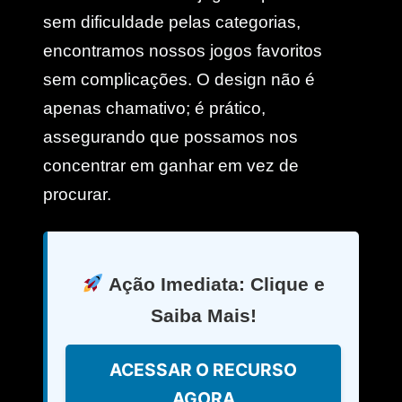
sem dificuldade pelas categorias,
encontramos nossos jogos favoritos
sem complicações. O design não é
apenas chamativo; é prático,
assegurando que possamos nos
concentrar em ganhar em vez de
procurar.
Ação Imediata: Clique e
Saiba Mais!
ACESSAR O RECURSO
AGORA