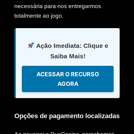
necessária para nos entregarmos
totalmente ao jogo.
Ação Imediata: Clique e
Saiba Mais!
ACESSAR O RECURSO
AGORA
Opções de pagamento localizadas