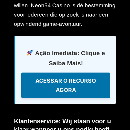
willen. Neon54 Casino is dé bestemming
voor iedereen die op zoek is naar een
opwindend game-avontuur.
Ação Imediata: Clique e
Saiba Mais!
ACESSAR O RECURSO
AGORA
Klantenservice: Wij staan voor u
klaar wanneer u ons nodig heeft.