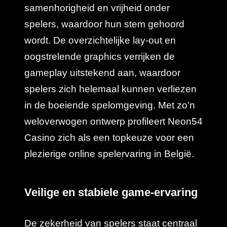
samenhorigheid en vrijheid onder
spelers, waardoor hun stem gehoord
wordt. De overzichtelijke lay-out en
oogstrelende graphics verrijken de
gameplay uitstekend aan, waardoor
spelers zich helemaal kunnen verliezen
in de boeiende spelomgeving. Met zo’n
weloverwogen ontwerp profileert Neon54
Casino zich als een topkeuze voor een
plezierige online spelervaring in België.
Veilige en stabiele game-ervaring
De zekerheid van spelers staat centraal