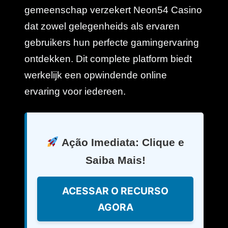
gemeenschap verzekert Neon54 Casino
dat zowel gelegenheids als ervaren
gebruikers hun perfecte gamingervaring
ontdekken. Dit complete platform biedt
werkelijk een opwindende online
ervaring voor iedereen.
Ação Imediata: Clique e
Saiba Mais!
ACESSAR O RECURSO
AGORA