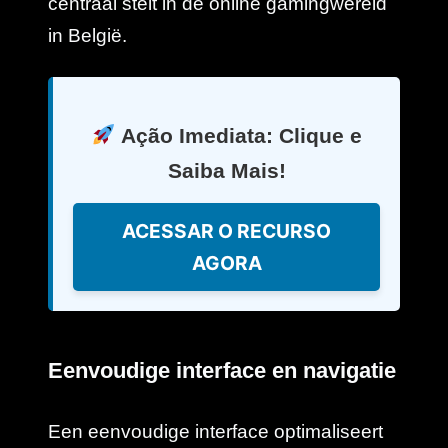
centraal stelt in de online gamingwereld
in België.
Ação Imediata: Clique e
Saiba Mais!
ACESSAR O RECURSO
AGORA
Eenvoudige interface en navigatie
Een eenvoudige interface optimaliseert