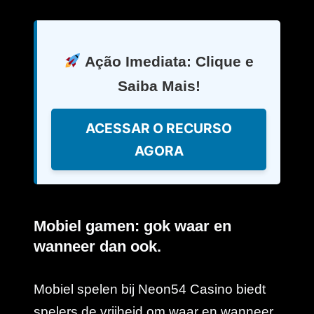
Ação Imediata: Clique e
Saiba Mais!
ACESSAR O RECURSO
AGORA
Mobiel gamen: gok waar en
wanneer dan ook.
Mobiel spelen bij Neon54 Casino biedt
spelers de vrijheid om waar en wanneer