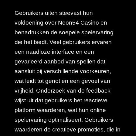
Gebruikers uiten steevast hun
voldoening over Neon54 Casino en
benadrukken de soepele spelervaring
die het biedt. Veel gebruikers ervaren
een naadloze interface en een
gevarieerd aanbod van spellen dat
aansluit bij verschillende voorkeuren,
wat leidt tot genot en een gevoel van
vrijheid. Onderzoek van de feedback
wijst uit dat gebruikers het reactieve
platform waarderen, wat hun online
spelervaring optimaliseert. Gebruikers
waarderen de creatieve promoties, die in