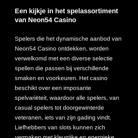
Een kijkje in het spelassortiment
van Neon54 Casino
Spelers die het dynamische aanbod van
Neon54 Casino ontdekken, worden
verwelkomd met een diverse selectie
spellen die passen bij verschillende
smaken en voorkeuren. Het casino
beschikt over een imposante
spelvariëteit, waardoor alle spelers, van
casual spelers tot doorgewinterde
veteranen, iets van zijn gading vindt.
Liefhebbers van slots kunnen zich
vermaken met kleurrijke en energieke