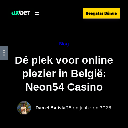
Pular
Resgatar Bônus
para
o
conteúdo
Blog
Dé plek voor online
plezier in België:
Neon54 Casino
16 de junho de 2026
Daniel Batista
/