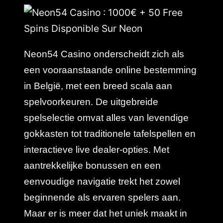
Neon54 Casino onderscheidt zich als
een vooraanstaande online bestemming
in België, met een breed scala aan
spelvoorkeuren. De uitgebreide
spelselectie omvat alles van levendige
gokkasten tot traditionele tafelspellen en
interactieve live dealer-opties. Met
aantrekkelijke bonussen en een
eenvoudige navigatie trekt het zowel
beginnende als ervaren spelers aan.
Maar er is meer dat het uniek maakt in