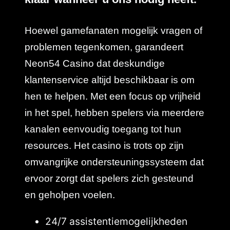
Hoewel gamefanaten mogelijk vragen of
problemen tegenkomen, garandeert
Neon54 Casino dat deskundige
klantenservice altijd beschikbaar is om
hen te helpen. Met een focus op vrijheid
in het spel, hebben spelers via meerdere
kanalen eenvoudig toegang tot hun
resources. Het casino is trots op zijn
omvangrijke ondersteuningssysteem dat
ervoor zorgt dat spelers zich gesteund
en geholpen voelen.
24/7 assistentiemogelijkheden