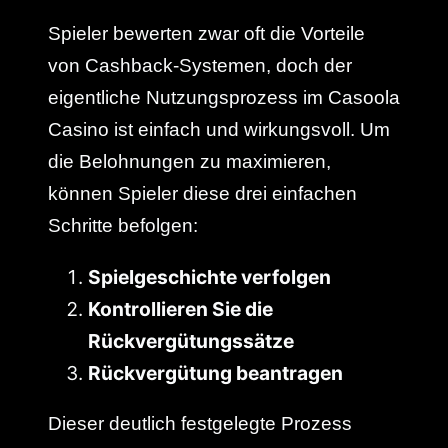
Spieler bewerten zwar oft die Vorteile
von Cashback-Systemen, doch der
eigentliche Nutzungsprozess im Casoola
Casino ist einfach und wirkungsvoll. Um
die Belohnungen zu maximieren,
können Spieler diese drei einfachen
Schritte befolgen:
Spielgeschichte verfolgen
Kontrollieren Sie die
Rückvergütungssätze
Rückvergütung beantragen
Dieser deutlich festgelegte Prozess