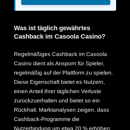
Was ist täglich gewährtes
Cashback im Casoola Casino?
Regelmäßiges Cashback im Casoola
Casino dient als Ansporn für Spieler,
regelmäßig auf der Plattform zu spielen.
Diese Eigenschaft bietet es Nutzern,
einen Anteil ihrer täglichen Verluste
zurückzuerhalten und bietet so ein
Rückhalt. Marktanalysen zeigen, dass
Cashback-Programme die
Nutzerbindung um etwa 20 % erhöhen.