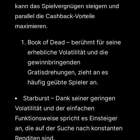
kann das Spielvergnügen steigern und
parallel die Cashback-Vorteile
maximieren.
Book of Dead – berühmt für seine
erhebliche Volatilität und die
gewinnbringenden
Gratisdrehungen, zieht an es
häufig geübte Spieler an.
Starburst – Dank seiner geringen
Volatilität und der einfachen
Funktionsweise spricht es Einsteiger
an, die auf der Suche nach konstanten
Renditen sind.