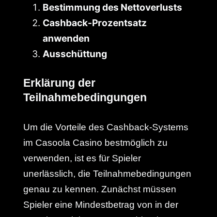
Bestimmung des Nettoverlusts
Cashback-Prozentsatz
anwenden
Ausschüttung
Erklärung der
Teilnahmebedingungen
Um die Vorteile des Cashback-Systems
im Casoola Casino bestmöglich zu
verwenden, ist es für Spieler
unerlässlich, die Teilnahmebedingungen
genau zu kennen. Zunächst müssen
Spieler eine Mindestbetrag von in der