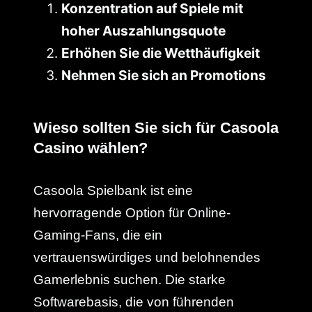
Konzentration auf Spiele mit
hoher Auszahlungsquote
Erhöhen Sie die Wetthäufigkeit
Nehmen Sie sich an Promotions
Wieso sollten Sie sich für Casoola
Casino wählen?
Casoola Spielbank ist eine
hervorragende Option für Online-
Gaming-Fans, die ein
vertrauenswürdiges und belohnendes
Gamerlebnis suchen. Die starke
Softwarebasis, die von führenden