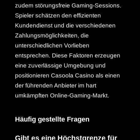
zudem störungsfreie Gaming-Sessions.
Spieler schätzen den effizienten
Kundendienst und die verschiedenen
Zahlungsmöglichkeiten, die
unterschiedlichen Vorlieben
entsprechen. Diese Faktoren erzeugen
eine zuverlässige Umgebung und
positionieren Casoola Casino als einen
der führenden Anbieter im hart
umkämpften Online-Gaming-Markt.
Häufig gestellte Fragen
Gibt es eine Höchstgrenze für