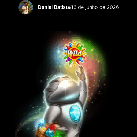
16 de junho de 2026
Daniel Batista
/