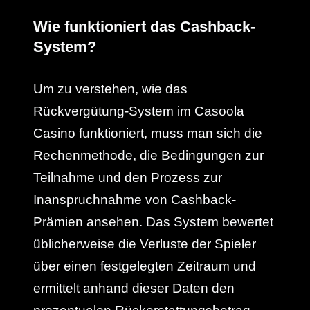
Wie funktioniert das Cashback-
System?
Um zu verstehen, wie das
Rückvergütung-System im Casoola
Casino funktioniert, muss man sich die
Rechenmethode, die Bedingungen zur
Teilnahme und den Prozess zur
Inanspruchnahme von Cashback-
Prämien ansehen. Das System bewertet
üblicherweise die Verluste der Spieler
über einen festgelegten Zeitraum und
ermittelt anhand dieser Daten den