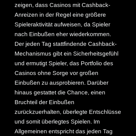
zeigen, dass Casinos mit Cashback-
Anreizen in der Regel eine größere
Spieleraktivität aufweisen, da Spieler
nach Einbußen eher wiederkommen.
Der jeden Tag stattfindende Cashback-
Mechanismus gibt ein Sicherheitsgefühl
und ermutigt Spieler, das Portfolio des
Casinos ohne Sorge vor großen
Einbußen zu ausprobieren. Darüber
hinaus gestattet die Chance, einen
Bruchteil der Einbußen
zurückzuerhalten, überlegte Entschlüsse
und somit überlegtes Spielen. Im
Allgemeinen entspricht das jeden Tag