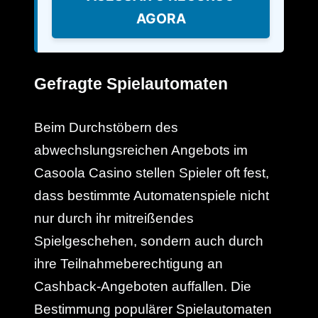
AGORA
Gefragte Spielautomaten
Beim Durchstöbern des
abwechslungsreichen Angebots im
Casoola Casino stellen Spieler oft fest,
dass bestimmte Automatenspiele nicht
nur durch ihr mitreißendes
Spielgeschehen, sondern auch durch
ihre Teilnahmeberechtigung an
Cashback-Angeboten auffallen. Die
Bestimmung populärer Spielautomaten