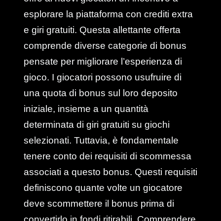
esplorare la piattaforma con crediti extra
e giri gratuiti. Questa allettante offerta
comprende diverse categorie di bonus
pensate per migliorare l’esperienza di
gioco. I giocatori possono usufruire di
una quota di bonus sul loro deposito
iniziale, insieme a un quantità
determinata di giri gratuiti su giochi
selezionati. Tuttavia, è fondamentale
tenere conto dei requisiti di scommessa
associati a questo bonus. Questi requisiti
definiscono quante volte un giocatore
deve scommettere il bonus prima di
convertirlo in fondi ritirabili. Comprendere