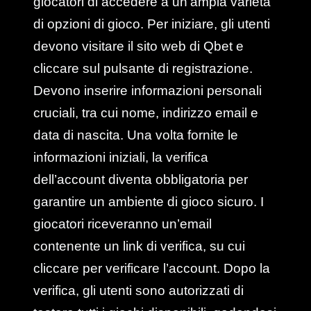
giocatori di accedere a un’ampia varietà
di opzioni di gioco. Per iniziare, gli utenti
devono visitare il sito web di Qbet e
cliccare sul pulsante di registrazione.
Devono inserire informazioni personali
cruciali, tra cui nome, indirizzo email e
data di nascita. Una volta fornite le
informazioni iniziali, la verifica
dell’account diventa obbligatoria per
garantire un ambiente di gioco sicuro. I
giocatori riceveranno un’email
contenente un link di verifica, su cui
cliccare per verificare l’account. Dopo la
verifica, gli utenti sono autorizzati di