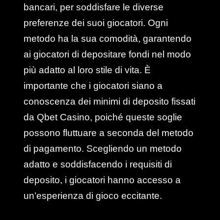
bancari, per soddisfare le diverse
preferenze dei suoi giocatori. Ogni
metodo ha la sua comodità, garantendo
ai giocatori di depositare fondi nel modo
più adatto al loro stile di vita. È
importante che i giocatori siano a
conoscenza dei minimi di deposito fissati
da Qbet Casino, poiché queste soglie
possono fluttuare a seconda del metodo
di pagamento. Scegliendo un metodo
adatto e soddisfacendo i requisiti di
deposito, i giocatori hanno accesso a
un’esperienza di gioco eccitante.