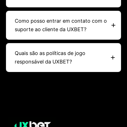
Como posso entrar em contato com o
suporte ao cliente da UXBET?
Quais são as políticas de jogo
responsável da UXBET?