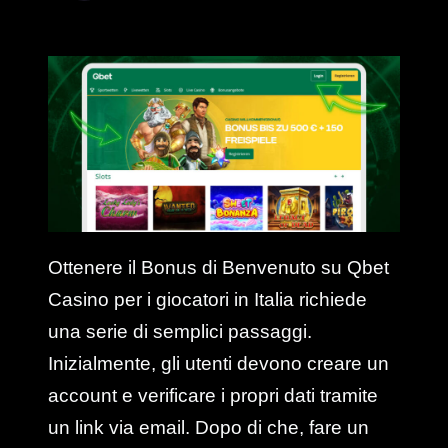
Ottenere il Bonus di Benvenuto su Qbet
Casino per i giocatori in Italia richiede
una serie di semplici passaggi.
Inizialmente, gli utenti devono creare un
account e verificare i propri dati tramite
un link via email. Dopo di che, fare un