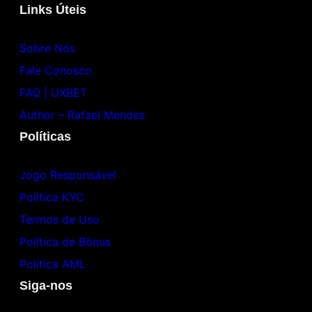
Links Úteis
Sobre Nós
Fale Conosco
FAQ | UXBET
Author – Rafael
Mendes
Políticas
Jogo Responsável
Política KYC
Termos de Uso
Política de Bônus
Política AML
Siga-nos