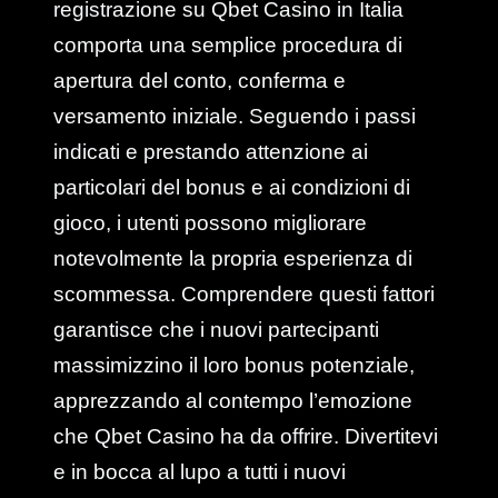
registrazione su Qbet Casino in Italia
comporta una semplice procedura di
apertura del conto, conferma e
versamento iniziale. Seguendo i passi
indicati e prestando attenzione ai
particolari del bonus e ai condizioni di
gioco, i utenti possono migliorare
notevolmente la propria esperienza di
scommessa. Comprendere questi fattori
garantisce che i nuovi partecipanti
massimizzino il loro bonus potenziale,
apprezzando al contempo l’emozione
che Qbet Casino ha da offrire. Divertitevi
e in bocca al lupo a tutti i nuovi