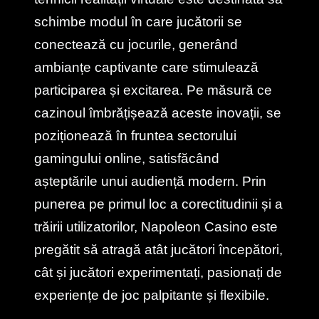
schimbe modul în care jucătorii se
conectează cu jocurile, generând
ambianțe captivante care stimulează
participarea și excitarea. Pe măsură ce
cazinoul îmbrățișează aceste inovații, se
poziționează în fruntea sectorului
gamingului online, satisfăcând
așteptările unui audiență modern. Prin
punerea pe primul loc a corectitudinii și a
trăirii utilizatorilor, Napoleon Casino este
pregătit să atragă atât jucători începători,
cât și jucători experimentați, pasionați de
experiențe de joc palpitante și flexibile.