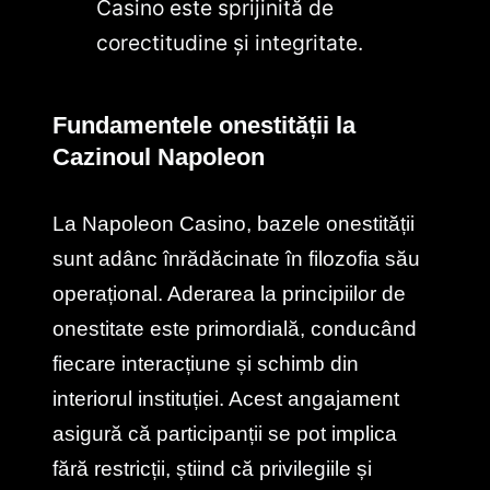
Casino este sprijinită de
corectitudine și integritate.
Fundamentele onestității la
Cazinoul Napoleon
La Napoleon Casino, bazele onestității
sunt adânc înrădăcinate în filozofia său
operațional. Aderarea la principiilor de
onestitate este primordială, conducând
fiecare interacțiune și schimb din
interiorul instituției. Acest angajament
asigură că participanții se pot implica
fără restricții, știind că privilegiile și