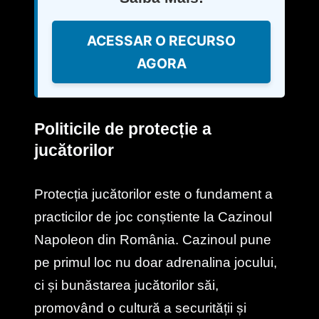
ACESSAR O RECURSO
AGORA
Politicile de protecție a
jucătorilor
Protecția jucătorilor este o fundament a
practicilor de joc conștiente la Cazinoul
Napoleon din România. Cazinoul pune
pe primul loc nu doar adrenalina jocului,
ci și bunăstarea jucătorilor săi,
promovând o cultură a securității și