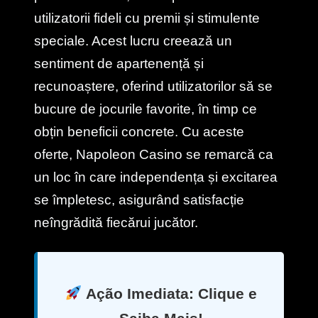
utilizatorii fideli cu premii și stimulente
speciale. Acest lucru creează un
sentiment de apartenență și
recunoaștere, oferind utilizatorilor să se
bucure de jocurile favorite, în timp ce
obțin beneficii concrete. Cu aceste
oferte, Napoleon Casino se remarcă ca
un loc în care independența și excitarea
se împletesc, asigurând satisfacție
neîngrădită fiecărui jucător.
Ação Imediata: Clique e