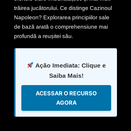
trăirea jucătorului. Ce distinge Cazinoul
Napoleon? Explorarea principiilor sale
de bază arată o comprehensiune mai
profundă a reușitei său.
Ação Imediata: Clique e
Saiba Mais!
ACESSAR O RECURSO
AGORA