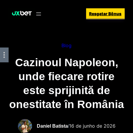
Pular
Resgatar Bônus
para
o
conteúdo
Blog
Cazinoul Napoleon,
unde fiecare rotire
este sprijinită de
onestitate în România
16 de junho de 2026
Daniel Batista
/