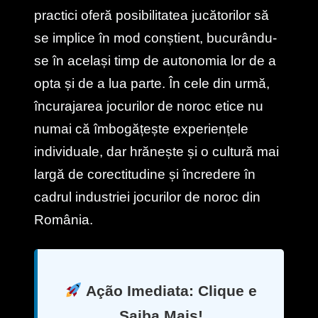
practici oferă posibilitatea jucătorilor să
se implice în mod conștient, bucurându-
se în același timp de autonomia lor de a
opta și de a lua parte. În cele din urmă,
încurajarea jocurilor de noroc etice nu
numai că îmbogățește experiențele
individuale, dar hrănește și o cultură mai
largă de corectitudine și încredere în
cadrul industriei jocurilor de noroc din
România.
Ação Imediata: Clique e
Saiba Mais!