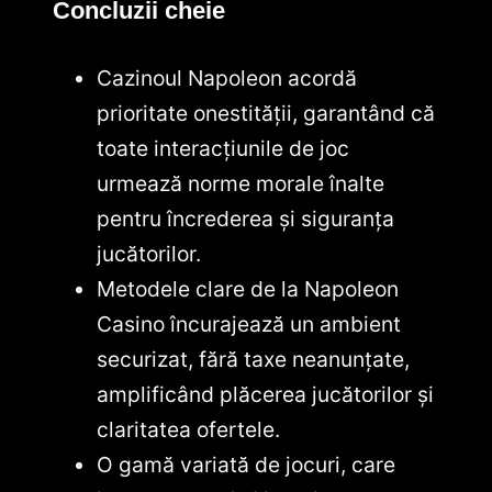
Concluzii cheie
Cazinoul Napoleon acordă
prioritate onestității, garantând că
toate interacțiunile de joc
urmează norme morale înalte
pentru încrederea și siguranța
jucătorilor.
Metodele clare de la Napoleon
Casino încurajează un ambient
securizat, fără taxe neanunțate,
amplificând plăcerea jucătorilor și
claritatea ofertele.
O gamă variată de jocuri, care