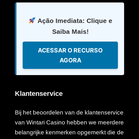
Ação Imediata: Clique e
Saiba Mais!
ACESSAR O RECURSO
AGORA
Klantenservice
Bij het beoordelen van de klantenservice
van Wintari Casino hebben we meerdere
belangrijke kenmerken opgemerkt die de