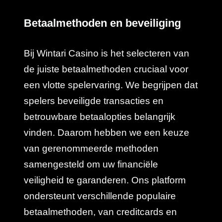
Betaalmethoden en beveiliging
Bij Wintari Casino is het selecteren van
de juiste betaalmethoden cruciaal voor
een vlotte spelervaring. We begrijpen dat
spelers beveiligde transacties en
betrouwbare betaalopties belangrijk
vinden. Daarom hebben we een keuze
van gerenommeerde methoden
samengesteld om uw financiële
veiligheid te garanderen. Ons platform
ondersteunt verschillende populaire
betaalmethoden, van creditcards en