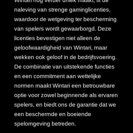
Wintari nog verder uniek maakt, is de
naleving van strenge gaminglicenties,
waardoor de wetgeving ter bescherming
van spelers wordt gewaarborgd. Deze
licenties bevestigen niet alleen de
geloofwaardigheid van Wintari, maar
wekken ook geloof in de bedrijfsvoering.
De combinatie van uitstekende functies
en een commitment aan wettelijke
normen maakt Wintari een betrouwbare
optie voor zowel beginnende als ervaren
spelers, en biedt ons de garantie dat we
een beschermde en boeiende
spelomgeving betreden.