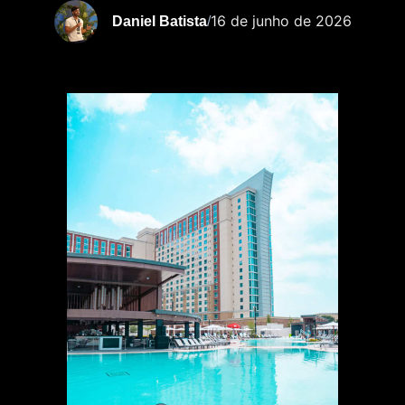
16 de junho de 2026
Daniel Batista
/