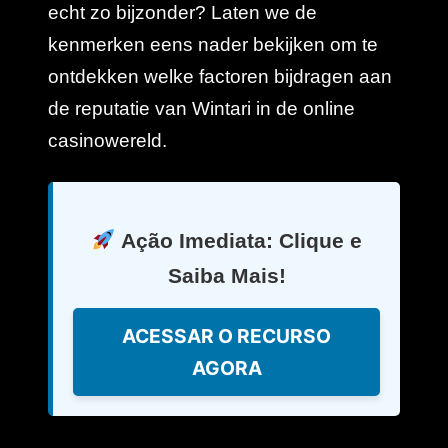
echt zo bijzonder? Laten we de
kenmerken eens nader bekijken om te
ontdekken welke factoren bijdragen aan
de reputatie van Wintari in de online
casinowereld.
Ação Imediata: Clique e
Saiba Mais!
ACESSAR O RECURSO
AGORA