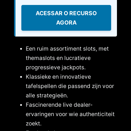
ACESSAR O RECURSO
AGORA
Een ruim assortiment slots, met
themaslots en lucratieve
progressieve jackpots.
Klassieke en innovatieve
tafelspellen die passend zijn voor
alle strategieën.
Fascinerende live dealer-
ervaringen voor wie authenticiteit
zoekt.