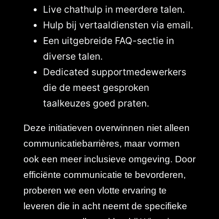
Live chathulp in meerdere talen.
Hulp bij vertaaldiensten via email.
Een uitgebreide FAQ-sectie in
diverse talen.
Dedicated supportmedewerkers
die de meest gesproken
taalkeuzes goed praten.
Deze initiatieven overwinnen niet alleen
communicatiebarrières, maar vormen
ook een meer inclusieve omgeving. Door
efficiënte communicatie te bevorderen,
proberen we een vlotte ervaring te
leveren die in acht neemt de specifieke