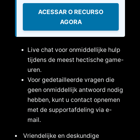
ACESSAR O RECURSO
AGORA
Live chat voor onmiddellijke hulp
tijdens de meest hectische game-
uren.
Voor gedetailleerde vragen die
geen onmiddellijk antwoord nodig
hebben, kunt u contact opnemen
met de supportafdeling via e-
mail.
Vriendelijke en deskundige