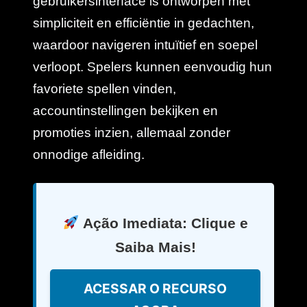
gebruikersinterface is ontworpen met
simpliciteit en efficiëntie in gedachten,
waardoor navigeren intuïtief en soepel
verloopt. Spelers kunnen eenvoudig hun
favoriete spellen vinden,
accountinstellingen bekijken en
promoties inzien, allemaal zonder
onnodige afleiding.
Ação Imediata: Clique e
Saiba Mais!
ACESSAR O RECURSO