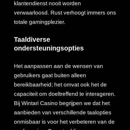
klantendienst nooit worden
verwaarloosd. Rust verhoogt immers ons
totale gamingplezier.
Taaldiverse
ondersteuningsopties
Het aanpassen aan de wensen van
gebruikers gaat buiten alleen
bereikbaarheid; het omvat ook het de
capaciteit om doeltreffend te interageren.
Bij Wintari Casino begrijpen we dat het
aanbieden van verschillende taalopties
onmisbaar is voor het verbeteren van de