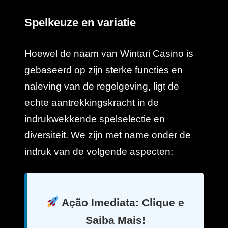
Spelkeuze en variatie
Hoewel de naam van Wintari Casino is
gebaseerd op zijn sterke functies en
naleving van de regelgeving, ligt de
echte aantrekkingskracht in de
indrukwekkende spelselectie en
diversiteit. We zijn met name onder de
indruk van de volgende aspecten:
Ação Imediata: Clique e
Saiba Mais!