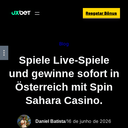
Pular
Resgatar Bônus
para
o
conteúdo
Blog
Spiele Live-Spiele
und gewinne sofort in
Österreich mit Spin
Sahara Casino.
16 de junho de 2026
Daniel Batista
/