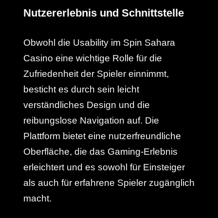
Nutzererlebnis und Schnittstelle
Obwohl die Usability im Spin Sahara
Casino eine wichtige Rolle für die
Zufriedenheit der Spieler einnimmt,
besticht es durch sein leicht
verständliches Design und die
reibungslose Navigation auf. Die
Plattform bietet eine nutzerfreundliche
Oberfläche, die das Gaming-Erlebnis
erleichtert und es sowohl für Einsteiger
als auch für erfahrene Spieler zugänglich
macht.