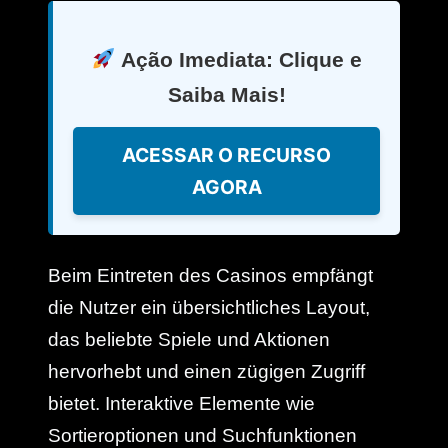
Ação Imediata: Clique e
Saiba Mais!
ACESSAR O RECURSO
AGORA
Beim Eintreten des Casinos empfängt
die Nutzer ein übersichtliches Layout,
das beliebte Spiele und Aktionen
hervorhebt und einen zügigen Zugriff
bietet. Interaktive Elemente wie
Sortieroptionen und Suchfunktionen