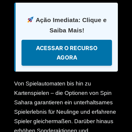
Ação Imediata: Clique e
Saiba Mais!
ACESSAR O RECURSO
AGORA
Von Spielautomaten bis hin zu
Kartenspielen – die Optionen von Spin
Sahara garantieren ein unterhaltsames
Spielerlebnis für Neulinge und erfahrene
Spieler gleichermaßen. Darüber hinaus
erhöhen Sonderaktionen und