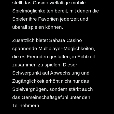
stellt das Casino vielfältige mobile
Spielmöglichkeiten bereit, mit denen die
Spieler ihre Favoriten jederzeit und
überall spielen können.
Zusätzlich bietet Sahara Casino
spannende Multiplayer-Möglichkeiten,
die es Freunden gestatten, in Echtzeit
zusammen zu spielen. Dieser
Schwerpunkt auf Abwechslung und
Zugänglichkeit erhöht nicht nur das
Spielvergnügen, sondern stärkt auch
das Gemeinschaftsgefühl unter den
Teilnehmern.