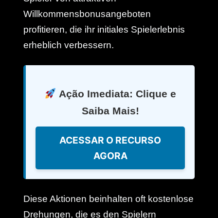
Willkommensbonusangeboten
profitieren, die ihr initiales Spielerlebnis
erheblich verbessern.
Ação Imediata: Clique e
Saiba Mais!
ACESSAR O RECURSO
AGORA
Diese Aktionen beinhalten oft kostenlose
Drehungen, die es den Spielern