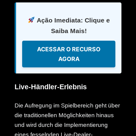
Ação Imediata: Clique e
Saiba Mais!
ACESSAR O RECURSO
AGORA
Live-Händler-Erlebnis
Die Aufregung im Spielbereich geht über
die traditionellen Möglichkeiten hinaus
und wird durch die Implementierung
eines fesselnden Live-Dealer-