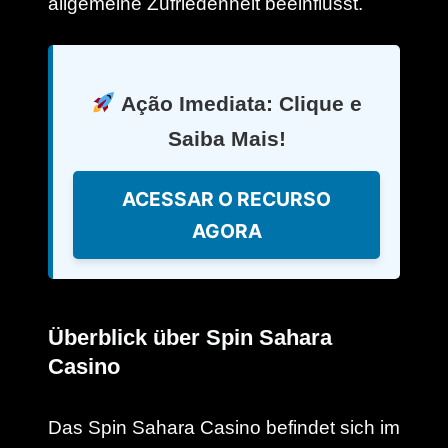
allgemeine Zufriedenheit beeinflusst.
Ação Imediata: Clique e
Saiba Mais!
ACESSAR O RECURSO
AGORA
Überblick über Spin Sahara
Casino
Das Spin Sahara Casino befindet sich im