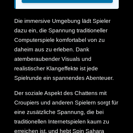
Die immersive Umgebung lädt Spieler
dazu ein, die Spannung traditioneller
Computerspiele komfortabel von zu
daheim aus zu erleben. Dank
atemberaubender Visuals und
realistischer Klangeffekte ist jede
Spielrunde ein spannendes Abenteuer.
Der soziale Aspekt des Chattens mit
Croupiers und anderen Spielern sorgt für
eine zusätzliche Spannung, die bei
traditionellen Internetspielen kaum zu
erreichen ist, und hebt Spin Sahara