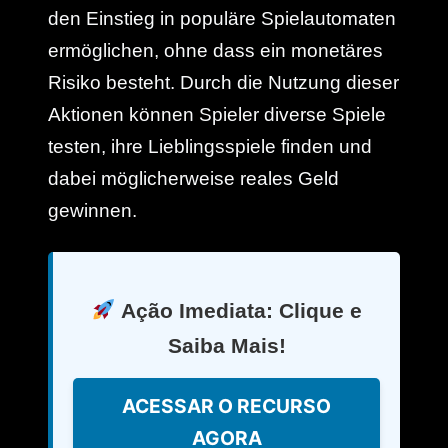
den Einstieg in populäre Spielautomaten
ermöglichen, ohne dass ein monetäres
Risiko besteht. Durch die Nutzung dieser
Aktionen können Spieler diverse Spiele
testen, ihre Lieblingsspiele finden und
dabei möglicherweise reales Geld
gewinnen.
Ação Imediata: Clique e
Saiba Mais!
ACESSAR O RECURSO
AGORA