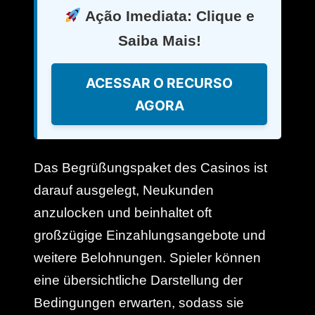
Ação Imediata: Clique e
Saiba Mais!
ACESSAR O RECURSO
AGORA
Das Begrüßungspaket des Casinos ist
darauf ausgelegt, Neukunden
anzulocken und beinhaltet oft
großzügige Einzahlungsangebote und
weitere Belohnungen. Spieler können
eine übersichtliche Darstellung der
Bedingungen erwarten, sodass sie