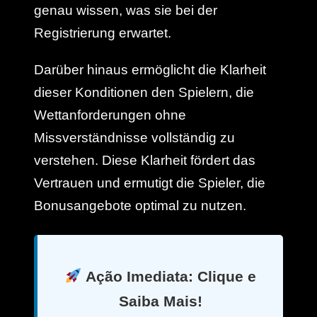
genau wissen, was sie bei der
Registrierung erwartet.
Darüber hinaus ermöglicht die Klarheit
dieser Konditionen den Spielern, die
Wettanforderungen ohne
Missverständnisse vollständig zu
verstehen. Diese Klarheit fördert das
Vertrauen und ermutigt die Spieler, die
Bonusangebote optimal zu nutzen.
Ação Imediata: Clique e
Saiba Mais!