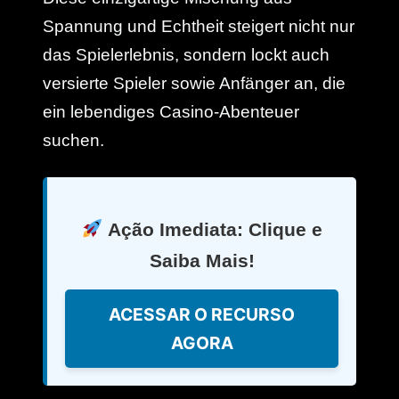
Spannung und Echtheit steigert nicht nur
das Spielerlebnis, sondern lockt auch
versierte Spieler sowie Anfänger an, die
ein lebendiges Casino-Abenteuer
suchen.
Ação Imediata: Clique e
Saiba Mais!
ACESSAR O RECURSO
AGORA