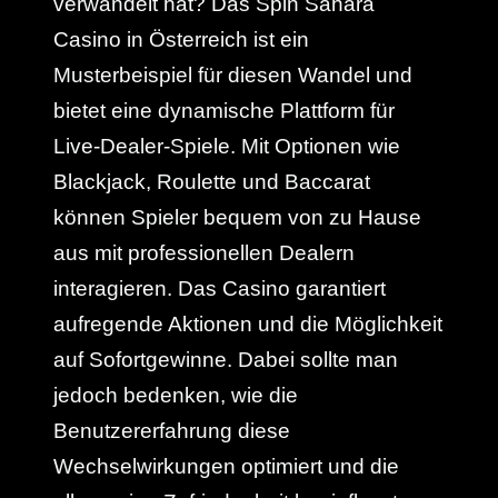
verwandelt hat? Das Spin Sahara
Casino in Österreich ist ein
Musterbeispiel für diesen Wandel und
bietet eine dynamische Plattform für
Live-Dealer-Spiele. Mit Optionen wie
Blackjack, Roulette und Baccarat
können Spieler bequem von zu Hause
aus mit professionellen Dealern
interagieren. Das Casino garantiert
aufregende Aktionen und die Möglichkeit
auf Sofortgewinne. Dabei sollte man
jedoch bedenken, wie die
Benutzererfahrung diese
Wechselwirkungen optimiert und die