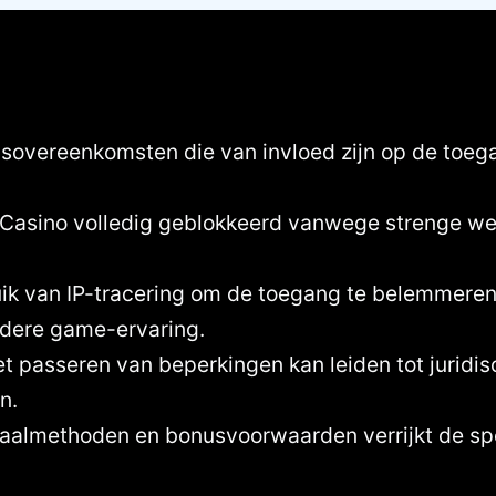
overeenkomsten die van invloed zijn op de toegan
to Casino volledig geblokkeerd vanwege strenge w
k van IP-tracering om de toegang te belemmeren
eidere game-ervaring.
et passeren van beperkingen kan leiden tot juridi
n.
taalmethoden en bonusvoorwaarden verrijkt de spe