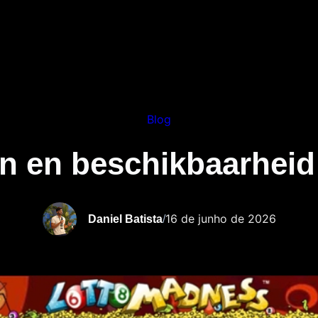
Blog
 en beschikbaarheid 
16 de junho de 2026
Daniel Batista
/