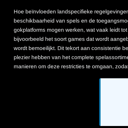
Hoe beïnvloeden landspecifieke regelgevingen 
beschikbaarheid van spels en de toegangsmog
gokplatforms mogen werken, wat vaak leidt to
bijvoorbeeld het soort games dat wordt aang
wordt bemoeilijkt. Dit tekort aan consistenti
plezier hebben van het complete spelassortime
manieren om deze restricties te omgaan, zodat