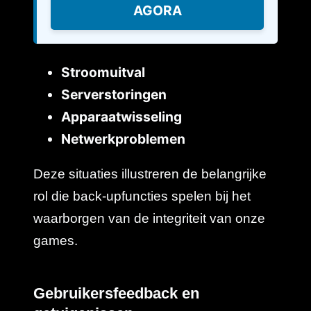
AGORA
Stroomuitval
Serverstoringen
Apparaatwisseling
Netwerkproblemen
Deze situaties illustreren de belangrijke
rol die back-upfuncties spelen bij het
waarborgen van de integriteit van onze
games.
Gebruikersfeedback en