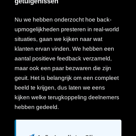
getuigenissen
Nu we hebben onderzocht hoe back-
upmogelijkheden presteren in real-world
situaties, gaan we kijken naar wat
klanten ervan vinden. We hebben een
aantal positieve feedback verzameld,
maar ook een paar bezwaren die zijn
geuit. Het is belangrijk om een compleet
beeld te krijgen, dus laten we eens
kijken welke terugkoppeling deelnemers
hebben gedeeld.