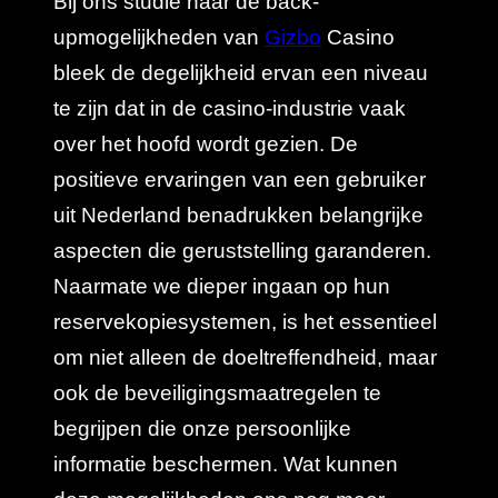
Bij ons studie naar de back-
upmogelijkheden van
Gizbo
Casino
bleek de degelijkheid ervan een niveau
te zijn dat in de casino-industrie vaak
over het hoofd wordt gezien. De
positieve ervaringen van een gebruiker
uit Nederland benadrukken belangrijke
aspecten die geruststelling garanderen.
Naarmate we dieper ingaan op hun
reservekopiesystemen, is het essentieel
om niet alleen de doeltreffendheid, maar
ook de beveiligingsmaatregelen te
begrijpen die onze persoonlijke
informatie beschermen. Wat kunnen