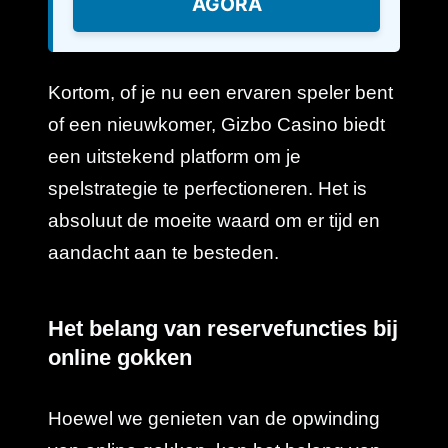
AGORA
Kortom, of je nu een ervaren speler bent
of een nieuwkomer, Gizbo Casino biedt
een uitstekend platform om je
spelstrategie te perfectioneren. Het is
absoluut de moeite waard om er tijd en
aandacht aan te besteden.
Het belang van reservefuncties bij
online gokken
Hoewel we genieten van de opwinding