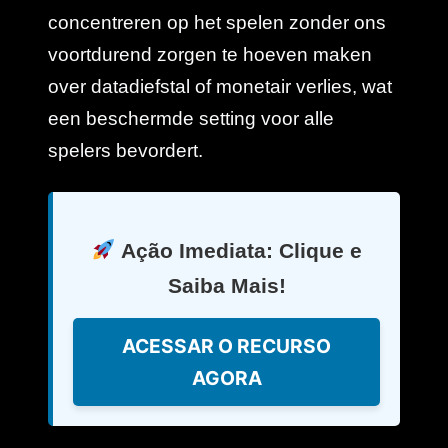
concentreren op het spelen zonder ons
voortdurend zorgen te hoeven maken
over datadiefstal of monetair verlies, wat
een beschermde setting voor alle
spelers bevordert.
Ação Imediata: Clique e
Saiba Mais!
ACESSAR O RECURSO
AGORA