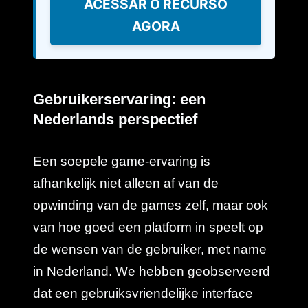
ACESSAR O RECURSO
AGORA
Gebruikerservaring: een
Nederlands perspectief
Een soepele game-ervaring is
afhankelijk niet alleen af van de
opwinding van de games zelf, maar ook
van hoe goed een platform in speelt op
de wensen van de gebruiker, met name
in Nederland. We hebben geobserveerd
dat een gebruiksvriendelijke interface