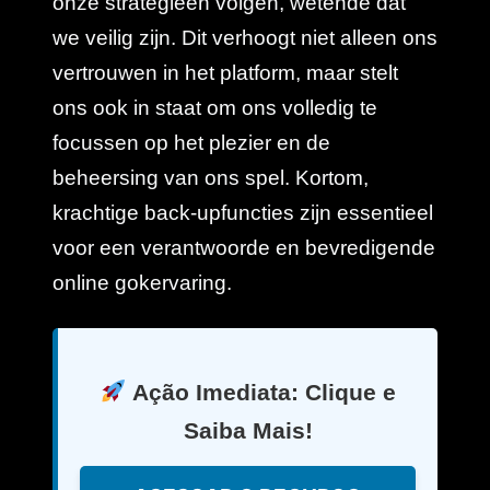
onze strategieën volgen, wetende dat
we veilig zijn. Dit verhoogt niet alleen ons
vertrouwen in het platform, maar stelt
ons ook in staat om ons volledig te
focussen op het plezier en de
beheersing van ons spel. Kortom,
krachtige back-upfuncties zijn essentieel
voor een verantwoorde en bevredigende
online gokervaring.
Ação Imediata: Clique e
Saiba Mais!