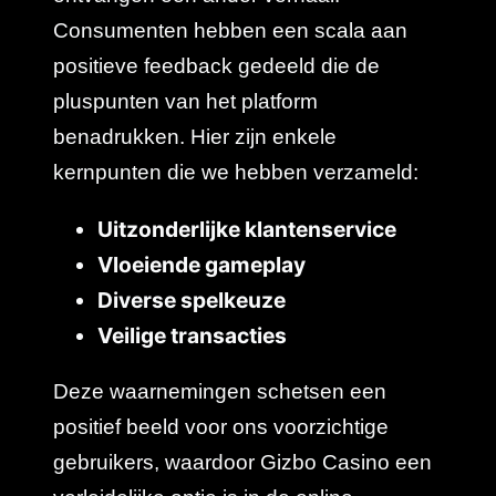
Consumenten hebben een scala aan
positieve feedback gedeeld die de
pluspunten van het platform
benadrukken. Hier zijn enkele
kernpunten die we hebben verzameld:
Uitzonderlijke klantenservice
Vloeiende gameplay
Diverse spelkeuze
Veilige transacties
Deze waarnemingen schetsen een
positief beeld voor ons voorzichtige
gebruikers, waardoor Gizbo Casino een